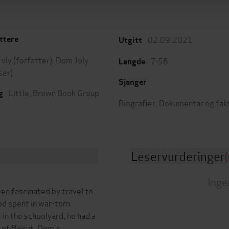
02.09.2021
ttere
Utgitt
oly
(forfatter),
Dom Joly
7:56
Lengde
ser)
Sjanger
Little, Brown Book Group
g
Biografier
,
Dokumentar og fak
Leservurderinger
(
Inge
en fascinated by travel to
od spent in war-torn
in the schoolyard, he had a
 of Beirut. Dom's