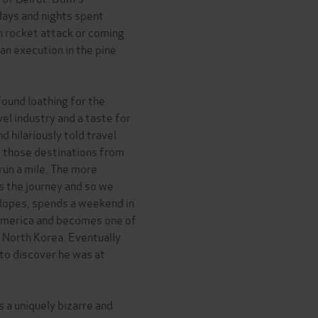
days and nights spent
n rocket attack or coming
an execution in the pine
ound loathing for the
el industry and a taste for
nd hilariously told travel
t those destinations from
run a mile. The more
is the journey and so we
slopes, spends a weekend in
 America and becomes one of
 North Korea. Eventually
 to discover he was at
s a uniquely bizarre and