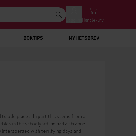
Logg inn
Handlekurv
BOKTIPS
NYHETSBREV
to odd places. In part this stems from a
bles in the schoolyard, he had a shrapnel
s interspersed with terrifying days and