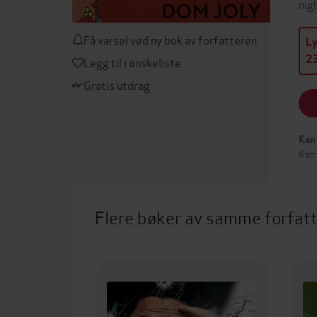
nig
Få varsel ved ny bok av forfatteren
L
23
Legg til i ønskeliste
Gratis utdrag
Kan 
Kan
Flere bøker av samme forfat