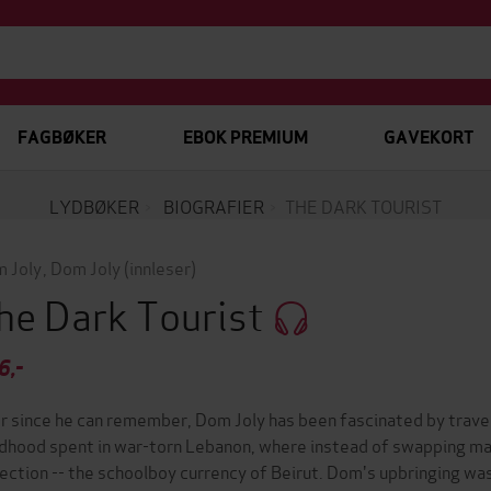
FAGBØKER
EBOK PREMIUM
GAVEKORT
LYDBØKER
BIOGRAFIER
THE DARK TOURIST
 Joly
,
Dom Joly
(innleser)
he Dark Tourist
6,-
r since he can remember, Dom Joly has been fascinated by travel 
ldhood spent in war-torn Lebanon, where instead of swapping mar
lection -- the schoolboy currency of Beirut. Dom's upbringing wa