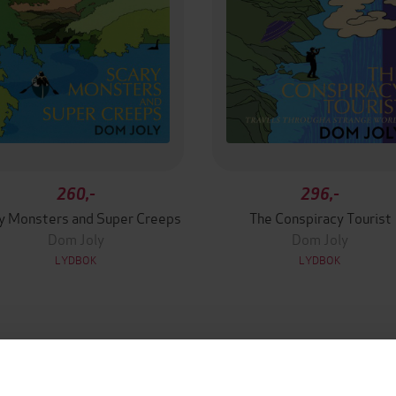
260,-
296,-
y Monsters and Super Creeps
The Conspiracy Tourist
Dom Joly
Dom Joly
LYDBOK
LYDBOK