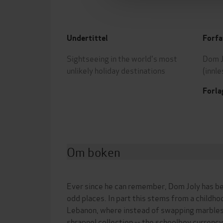
Undertittel
Forfa
Sightseeing in the world's most
Dom J
unlikely holiday destinations
(innle
Forla
Om boken
Ever since he can remember, Dom Joly has be
odd places. In part this stems from a childho
Lebanon, where instead of swapping marbles 
shrapnel collection -- the schoolboy currency