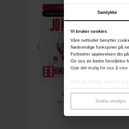
Premium
Pre
Samtykke
Vinner av Rivertonprisen
Første gan
Vi bruker cookies
Våre nettsider benytter cooki
Nødvendige funksjoner på ne
Forbedrer opplevelsen din på
Gir oss en bedre forståelse fo
Gjør det mulig for oss å vise
Klikk på «Godta alle» for å gi
samtykke til spesifikke formå
199,-
Minnesota
Godta utvalgte
Jo Nesbø
Jørn
EBOK