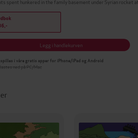
hts spent hunkered in the family basement under Syrian rocket a
ydbok
6,-
Legg i handlekurven
spilles i våre gratis apper for iPhone/iPad og Android
 lastes ned på PC/Mac
ter