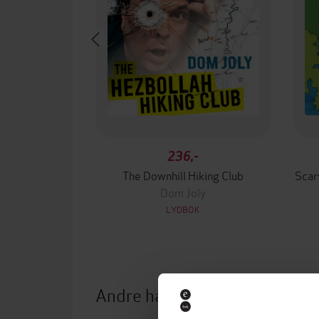
236,-
The Downhill Hiking Club
Scar
Dom Joly
LYDBOK
Andre har også kjøpt