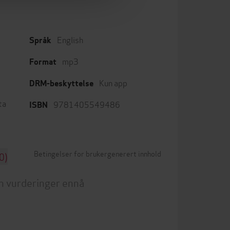
English
Språk
mp3
Format
Kun app
DRM-beskyttelse
ta
9781405549486
ISBN
Betingelser for brukergenerert innhold
0)
n vurderinger ennå