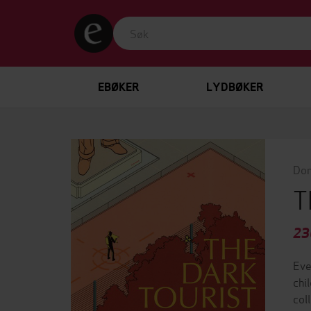
EBØKER
LYDBØKER
Dom
T
23
Eve
chi
col