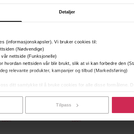
mium
Premium
Detaljer
g på tilbud
es (informasjonskapsler). Vi bruker cookies til:
ttsiden (Nødvendige)
 vår nettside (Funksjonelle)
r hvordan nettsiden vår blir brukt, slik at vi kan forbedre den (St
 deg relevante produkter, kampanjer og tilbud (Markedsføring)
 oss ditt samtykke til å bruke cookies for alle disse formålene. D
l ved å klikke på «Tilpass». Du kan når som helst trekke tilbake
349,-
149,-
Utskudd
En lykkelig familie
Tilpass
 Lier Horst
Stian Hjelvin Andersen
P
EBOK
EBOK