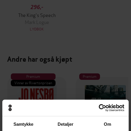
296,-
The King's Speech
Mark Logue
LYDBOK
Andre har også kjøpt
Premium
Premium
Vinner av Rivertonprisen
Samtykke
Detaljer
Om