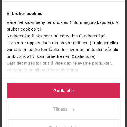
Vi bruker cookies
Våre nettsider benytter cookies (informasjonskapsler). Vi
bruker cookies til:
199,-
349,-
Nødvendige funksjoner på nettsiden (Nødvendige)
Minnesota
Utskudd
Forbedrer opplevelsen din på vår nettside (Funksjonelle)
Jo Nesbø
Jørn Lier Horst
Gir oss en bedre forståelse for hvordan nettsiden vår blir
EBOK
EBOK
brukt, slik at vi kan forbedre den (Statistiske)
Gjør det mulig for oss å vise deg relevante produkter,
kampanjer og tilbud (Markedsføring)
Klikk på «Godta alle» for å gi oss ditt samtykke til å
Mark Logue
(forfatter),
Peter Conradi
Forfattere
bruke cookies for alle disse formålene. Du kan også
(forfatter),
Nick Underwood
(innleser)
Godta alle
tilpasse ditt samtykke til spesifikke formål ved å klikke
Quercus
Forlag
på «Tilpass». Du kan når som helst trekke tilbake eller
Tilpass
endre ditt samtykke.
01.11.2018
Utgitt
9:07
Lengde