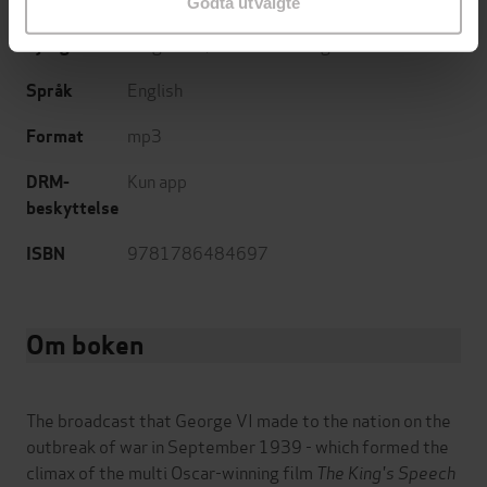
Godta utvalgte
Biografier
,
Dokumentar og fakta
Sjanger
English
Språk
mp3
Format
Kun app
DRM-
beskyttelse
9781786484697
ISBN
Om boken
The broadcast that George VI made to the nation on the
outbreak of war in September 1939 - which formed the
climax of the multi Oscar-winning film
The King's Speech