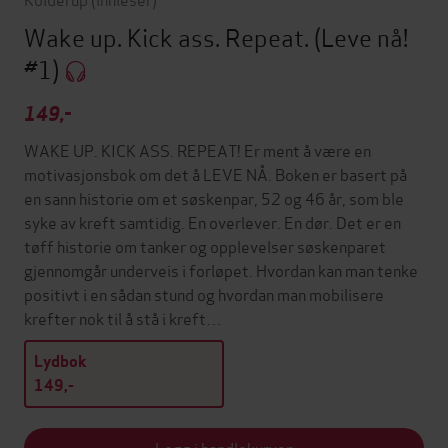
Wake up. Kick ass. Repeat.
(Leve nå!
#1)
149,-
WAKE UP. KICK ASS. REPEAT! Er ment å være en
motivasjonsbok om det å LEVE NÅ. Boken er basert på
en sann historie om et søskenpar, 52 og 46 år, som ble
syke av kreft samtidig. En overlever. En dør. Det er en
tøff historie om tanker og opplevelser søskenparet
gjennomgår underveis i forløpet. Hvordan kan man tenke
positivt i en sådan stund og hvordan man mobilisere
krefter nok til å stå i kreft…
Lydbok
149,-
Legg i handlekurven