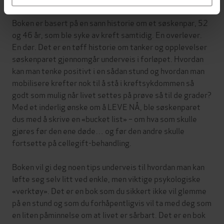
Boken er basert på en sann historie om et søskenpar, 52
og 46 år, som ble syke av kreft samtidig. En overlever.
En dør. Det er en tøff historie om tanker og opplevelser
søskenparet gjennomgår underveis i forløpet. Hvordan
kan man tenke positivt i en sådan stund og hvordan man
mobilisere krefter nok til å stå i kreftsykdommen så
godt som mulig når livet settes på prøve så til de grader?
Med et inderlig ønske om å LEVE NÅ, ble søskenparet
dus med å skrive en «bucket list» – om hva som skulle
gjøres før den ene døde… og før den andre skulle
fortsette på cellegift-behandling.
Boken vil gi deg noen tips underveis til hvordan man kan
løfte seg selv litt ved enkle, men viktige psykologiske
«verktøy». Det er en bok som du sikkert ikke vil glemme
på en stund og som du forhåpentligvis vil ta med deg som
en liten påminnelse om at livet er sårbart. Det er en bok