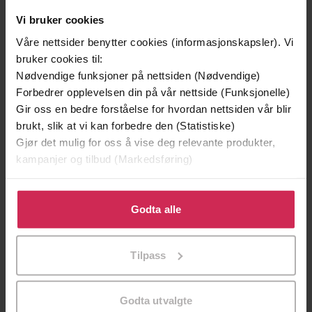
Leve nå!
Serie
Vi bruker cookies
1
Nummer i
Våre nettsider benytter cookies (informasjonskapsler). Vi
serie
bruker cookies til:
Nødvendige funksjoner på nettsiden (Nødvendige)
Bokmål
Språk
Forbedrer opplevelsen din på vår nettside (Funksjonelle)
mp3
Gir oss en bedre forståelse for hvordan nettsiden vår blir
Format
brukt, slik at vi kan forbedre den (Statistiske)
Ingen
DRM-
Gjør det mulig for oss å vise deg relevante produkter,
beskyttelse
kampanjer og tilbud (Markedsføring)
-
ISBN
Klikk på «Godta alle» for å gi oss ditt samtykke til å
bruke cookies for alle disse formålene. Du kan også
Godta alle
tilpasse ditt samtykke til spesifikke formål ved å klikke
Om boken
på «Tilpass». Du kan når som helst trekke tilbake eller
Tilpass
endre ditt samtykke.
WAKE UP. KICK ASS. REPEAT! Er ment å være en
Godta utvalgte
motivasjonsbok om det å LEVE NÅ.