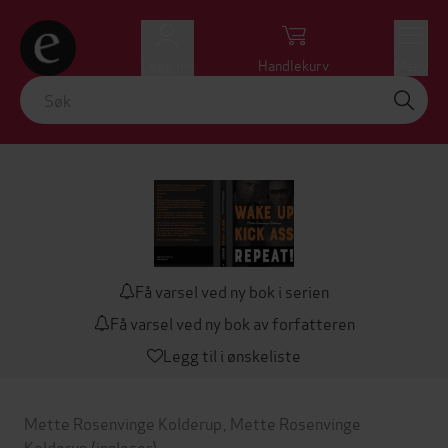
Logg inn
Handlekurv
Meny
Få varsel ved ny bok i serien
Få varsel ved ny bok av forfatteren
Legg til i ønskeliste
Mette Rosenvinge Kolderup
,
Mette Rosenvinge
Kolderup
(innleser)