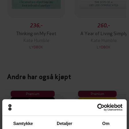
236,-
260,-
Thinking on My Feet
A Year of Living Simply
Kate Humble
Kate Humble
LYDBOK
LYDBOK
Andre har også kjøpt
Premium
Premium
Vinner av Rivertonprisen
Første gang på tilbud
Samtykke
Detaljer
Om