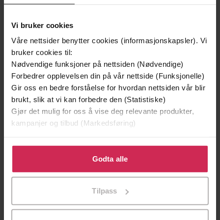
Vi bruker cookies
Våre nettsider benytter cookies (informasjonskapsler). Vi
bruker cookies til:
Nødvendige funksjoner på nettsiden (Nødvendige)
Forbedrer opplevelsen din på vår nettside (Funksjonelle)
199,-
349,-
Gir oss en bedre forståelse for hvordan nettsiden vår blir
brukt, slik at vi kan forbedre den (Statistiske)
Minnesota
Utskudd
Gjør det mulig for oss å vise deg relevante produkter,
Jo Nesbø
Jørn Lier Horst
kampanjer og tilbud (Markedsføring)
EBOK
EBOK
Klikk på «Godta alle» for å gi oss ditt samtykke til å
bruke cookies for alle disse formålene. Du kan også
Godta alle
tilpasse ditt samtykke til spesifikke formål ved å klikke
Kate Humble
(forfatter),
Kate Humble
Forfattere
på «Tilpass». Du kan når som helst trekke tilbake eller
(innleser)
Tilpass
endre ditt samtykke.
Aster
Forlag