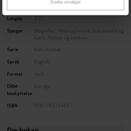
Godta utvalgte
28.09.2023
Utgitt
7:27
Lengde
Biografier
,
Helse og livsstil
,
Dokumentar og
Sjanger
fakta
,
Politikk og samfunn
Kate Humble
Serie
English
Språk
mp3
Format
Kun app
DRM-
beskyttelse
9781783254637
ISBN
Om boken