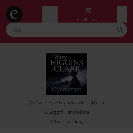
Logg inn
Handlekurv
Meny
Få varsel ved ny bok av forfatteren
Legg til i ønskeliste
Gratis utdrag