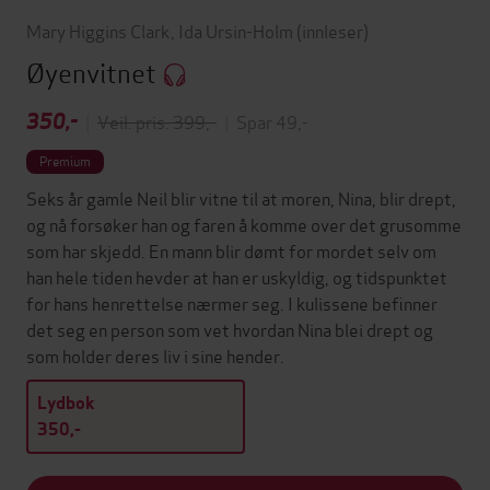
Mary Higgins Clark
,
Ida Ursin-Holm
(innleser)
Øyenvitnet
350,-
|
Veil. pris: 399,-
|
Spar 49,-
Premium
Seks år gamle Neil blir vitne til at moren, Nina, blir drept,
og nå forsøker han og faren å komme over det grusomme
som har skjedd. En mann blir dømt for mordet selv om
han hele tiden hevder at han er uskyldig, og tidspunktet
for hans henrettelse nærmer seg. I kulissene befinner
det seg en person som vet hvordan Nina blei drept og
som holder deres liv i sine hender.
Lydbok
350,-