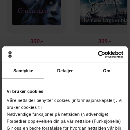
350,-
399,-
Gjøkungen
Hevnens farge er blå
Mary Higgins Clark
Mary Higgins Clark
LYDBOK
LYDBOK
Samtykke
Detaljer
Om
Andre har også kjøpt
Vi bruker cookies
Våre nettsider benytter cookies (informasjonskapsler). Vi
bruker cookies til:
Første gang på tilbud
Premium
Nødvendige funksjoner på nettsiden (Nødvendige)
Forbedrer opplevelsen din på vår nettside (Funksjonelle)
Gir oss en bedre forståelse for hvordan nettsiden vår blir