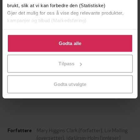
brukt, slik at vi kan forbedre den (Statistiske)
Gjør det mulig for oss å vise deg relevante produkter,
kampanjer og tilbud (Markedsføring)
Klikk på «Godta alle» for å gi oss ditt samtykke til å
bruke cookies for alle disse formålene. Du kan også
Godta alle
tilpasse ditt samtykke til spesifikke formål ved å klikke
på «Tilpass». Du kan når som helst trekke tilbake eller
Tilpass
endre ditt samtykke.
399,-
349,-
Døde sjeler synger ikke
Tørt land
Godta utvalgte
Jussi Adler-Olsen
Jørn Lier Horst
LYDBOK
LYDBOK
Mary Higgins Clark
(forfatter),
Liv Malling
Forfattere
(oversetter),
Ida Ursin-Holm
(innleser)