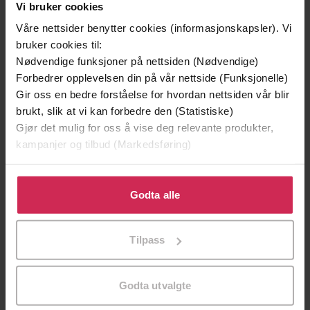
Vi bruker cookies
Våre nettsider benytter cookies (informasjonskapsler). Vi
bruker cookies til:
Nødvendige funksjoner på nettsiden (Nødvendige)
Forbedrer opplevelsen din på vår nettside (Funksjonelle)
299,-
399,-
Gir oss en bedre forståelse for hvordan nettsiden vår blir
Minnesota
Døde sjeler synger ikke
brukt, slik at vi kan forbedre den (Statistiske)
Jo Nesbø
Jussi Adler-Olsen
Gjør det mulig for oss å vise deg relevante produkter,
LYDBOK
LYDBOK
kampanjer og tilbud (Markedsføring)
Klikk på «Godta alle» for å gi oss ditt samtykke til å
bruke cookies for alle disse formålene. Du kan også
Godta alle
tilpasse ditt samtykke til spesifikke formål ved å klikke
Alex Michaelides
(forfatter),
Heidi
Forfattere
på «Tilpass». Du kan når som helst trekke tilbake eller
Sævareid
(oversetter),
Christoffer Staib
Tilpass
endre ditt samtykke.
(innleser)
Cappelen Damm
Forlag
Godta utvalgte
05.03.2024
Utgitt