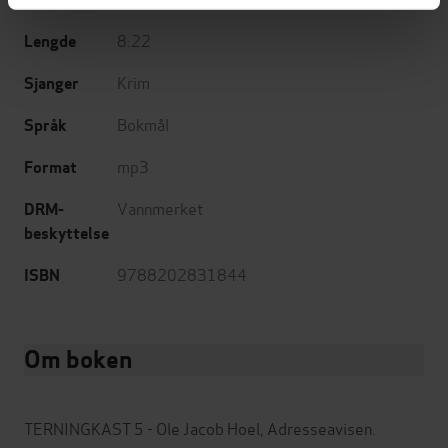
8:22
Lengde
Krim
Sjanger
Bokmål
Språk
mp3
Format
Vannmerket
DRM-
beskyttelse
9788202831844
ISBN
Om boken
TERNINGKAST 5 - Ole Jacob Hoel, Adresseavisen.