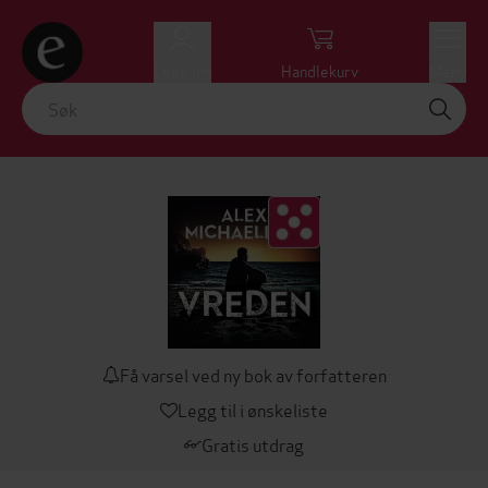
Logg inn
Handlekurv
Meny
Få varsel ved ny bok av forfatteren
Legg til i ønskeliste
Gratis utdrag