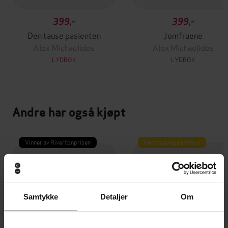
399,-
399,-
Den tause pasienten
Jomfruene
Alex Michaelides
Alex Michaelides
LYDBOK
LYDBOK
Andre har også kjøpt
Vinner av Rivertonprisen
Første gang på tilbud
Samtykke
Detaljer
Om