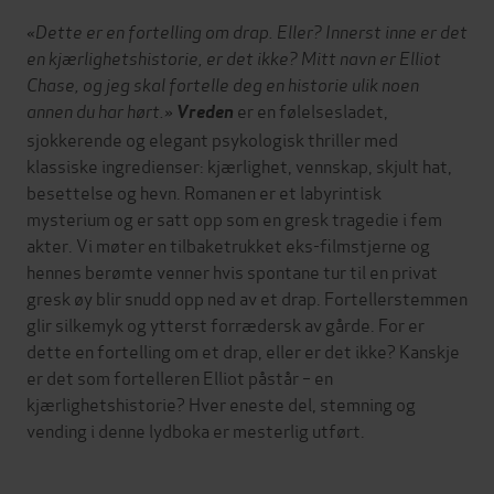
«Dette er en fortelling om drap. Eller? Innerst inne er det
en kjærlighetshistorie, er det ikke? Mitt navn er Elliot
Chase, og jeg skal fortelle deg en historie ulik noen
annen du har hørt.»
er en følelsesladet,
Vreden
sjokkerende og elegant psykologisk thriller med
klassiske ingredienser: kjærlighet, vennskap, skjult hat,
besettelse og hevn. Romanen er et labyrintisk
mysterium og er satt opp som en gresk tragedie i fem
akter. Vi møter en tilbaketrukket eks-filmstjerne og
hennes berømte venner hvis spontane tur til en privat
gresk øy blir snudd opp ned av et drap. Fortellerstemmen
glir silkemyk og ytterst forrædersk av gårde. For er
dette en fortelling om et drap, eller er det ikke? Kanskje
er det som fortelleren Elliot påstår – en
kjærlighetshistorie? Hver eneste del, stemning og
vending i denne lydboka er mesterlig utført.