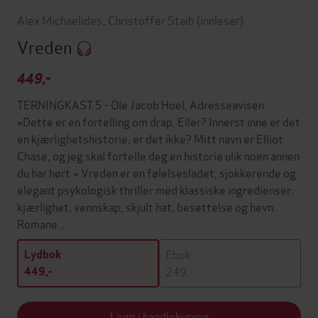
Alex Michaelides
,
Christoffer Staib
(innleser)
Vreden
449,-
TERNINGKAST 5 - Ole Jacob Hoel, Adresseavisen.
«Dette er en fortelling om drap. Eller? Innerst inne er det
en kjærlighetshistorie, er det ikke? Mitt navn er Elliot
Chase, og jeg skal fortelle deg en historie ulik noen annen
du har hørt.» Vreden er en følelsesladet, sjokkerende og
elegant psykologisk thriller med klassiske ingredienser:
kjærlighet, vennskap, skjult hat, besettelse og hevn.
Romane…
Ebok
Lydbok
249,-
449,-
Legg i handlekurven