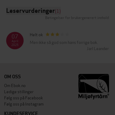
Leservurderinger
(1)
Betingelser for brukergenerert innhold
Helt ok
07
April
Men ikke så god som hans forrige bok.
2025
Jarl Leander
OM OSS
Om Ebok.no
Ledige stillinger
Følg oss på Facebook
Følg oss på Instagram
KUNDESERVICE