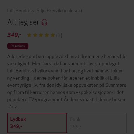
Lilli Bendriss
,
Silje Breivik
(innleser)
Alt jeg ser
349,-
(1)
Premium
Allerede som barn opplevde hun at drømmene hennes ble
virkelighet. Men først da hun var midt i livet oppdaget
Lilli Bendriss hvilke evner hun har, og livet hennes tok en
ny vending. I denne boken får leseren et innblikk i Lillis
eventyrlige liv, fra den idylliske oppveksten på Sunnmøre
og frem til karrieren hennes som «spøkelsesjeger» i det
populære TV-programmet Åndenes makt. I denne boken
får v…
Ebok
Lydbok
199,-
349,-