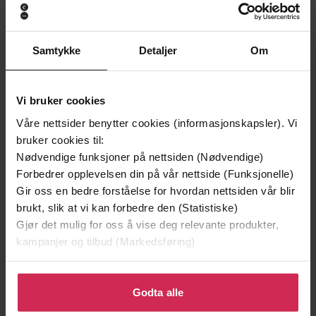
Samtykke
Detaljer
Om
Vi bruker cookies
149,-
179,-
Våre nettsider benytter cookies (informasjonskapsler). Vi
Min historie
Kunste
bruker cookies til:
Petter Northug
Gjert Ingebrigtsen
Nødvendige funksjoner på nettsiden (Nødvendige)
Forbedrer opplevelsen din på vår nettside (Funksjonelle)
EBOK
EBOK
Gir oss en bedre forståelse for hvordan nettsiden vår blir
brukt, slik at vi kan forbedre den (Statistiske)
Gjør det mulig for oss å vise deg relevante produkter,
kampanjer og tilbud (Markedsføring)
Lilli Bendriss
(forfatter),
Silje Breivik
Forfattere
(innleser)
Klikk på «Godta alle» for å gi oss ditt samtykke til å
bruke cookies for alle disse formålene. Du kan også
Godta alle
Lydbokforlaget
Forlag
tilpasse ditt samtykke til spesifikke formål ved å klikke