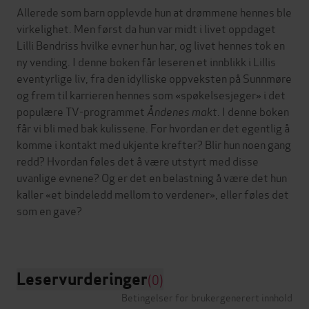
Allerede som barn opplevde hun at drømmene hennes ble
virkelighet. Men først da hun var midt i livet oppdaget
Lilli Bendriss hvilke evner hun har, og livet hennes tok en
ny vending. I denne boken får leseren et innblikk i Lillis
eventyrlige liv, fra den idylliske oppveksten på Sunnmøre
og frem til karrieren hennes som «spøkelsesjeger» i det
populære TV-programmet
Åndenes makt
. I denne boken
får vi bli med bak kulissene. For hvordan er det egentlig å
komme i kontakt med ukjente krefter? Blir hun noen gang
redd? Hvordan føles det å være utstyrt med disse
uvanlige evnene? Og er det en belastning å være det hun
kaller «et bindeledd mellom to verdener», eller føles det
som en gave?
Leservurderinger
(0)
Betingelser for brukergenerert innhold