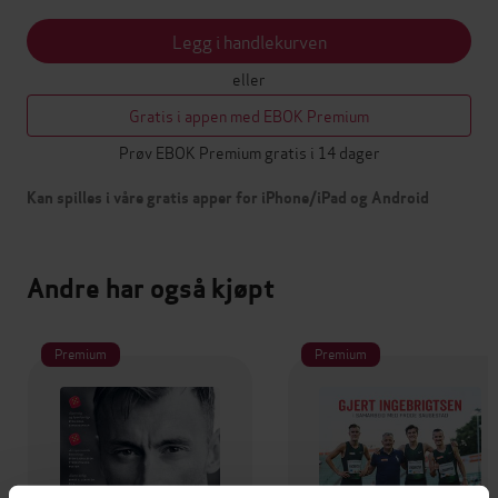
Legg i handlekurven
eller
Gratis i appen med EBOK Premium
Prøv EBOK Premium gratis i 14 dager
Kan spilles i våre gratis apper for iPhone/iPad og Android
Andre har også kjøpt
Premium
Premium