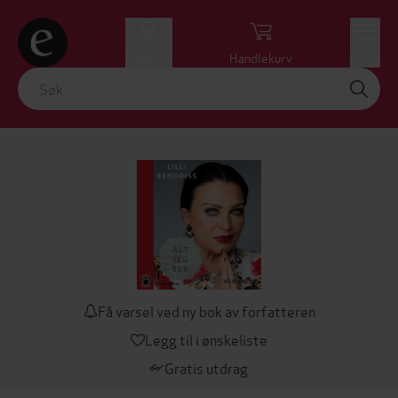
Logg inn
Handlekurv
Meny
Få varsel ved ny bok av forfatteren
Legg til i ønskeliste
Gratis utdrag