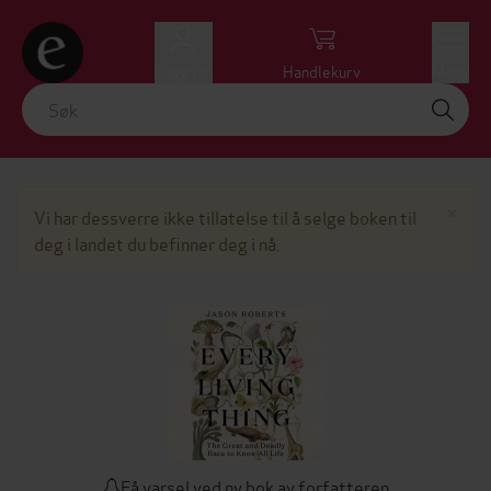
Logg inn
Handlekurv
Meny
Lu
×
Vi har dessverre ikke tillatelse til å selge boken til
deg i landet du befinner deg i nå.
Få varsel ved ny bok av forfatteren