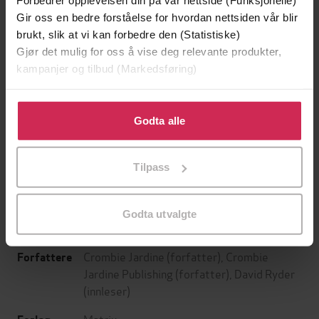
Forbedrer opplevelsen din på vår nettside (Funksjonelle)
Gir oss en bedre forståelse for hvordan nettsiden vår blir
brukt, slik at vi kan forbedre den (Statistiske)
Gjør det mulig for oss å vise deg relevante produkter,
kampanjer og tilbud (Markedsføring)
Klikk på «Godta alle» for å gi oss ditt samtykke til å
bruke cookies for alle disse formålene. Du kan også
Godta alle
199,-
349,-
tilpasse ditt samtykke til spesifikke formål ved å klikke
Minnesota
Utskudd
på «Tilpass». Du kan når som helst trekke tilbake eller
Jo Nesbø
Jørn Lier Horst
Tilpass
endre ditt samtykke.
EBOK
EBOK
Godta utvalgte
Crombie Jardine
(forfatter),
Crombie
Forfattere
Jardine Publishing
(forfatter),
David Ryder
(innleser)
Matrix