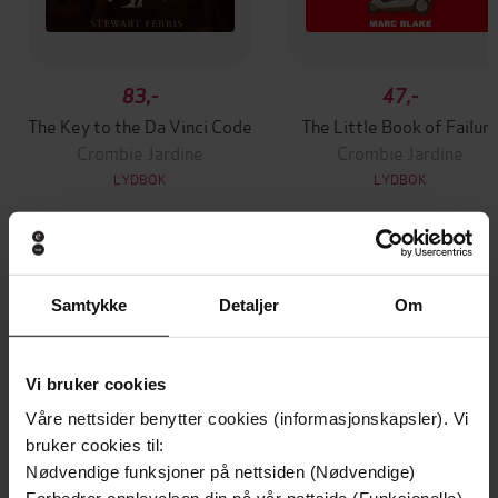
83,-
47,-
The Key to the Da Vinci Code
The Little Book of Failur
Crombie Jardine
Crombie Jardine
LYDBOK
LYDBOK
Andre har også kjøpt
Samtykke
Detaljer
Om
Premium
Premium
Vinner av Rivertonprisen
Første gang på tilbud
Vi bruker cookies
Våre nettsider benytter cookies (informasjonskapsler). Vi
bruker cookies til:
Nødvendige funksjoner på nettsiden (Nødvendige)