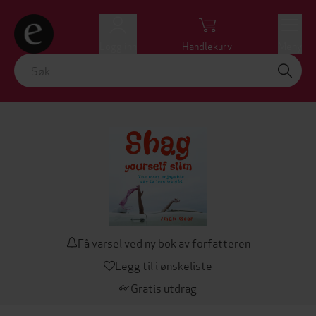
Logg inn
Handlekurv
Meny
Få varsel ved ny bok av forfatteren
Legg til i ønskeliste
Gratis utdrag