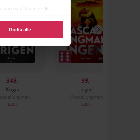
u kan også tilpasse ditt
 eller endre ditt samtykke.
Godta alle
349,-
99,-
Krigen
Ingen
ascal Engman
Pascal Engman
EBOK
EBOK