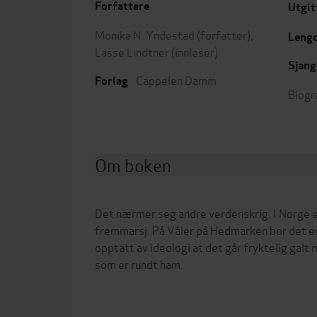
Forfattere
Utgit
Monika N. Yndestad
(forfatter),
Leng
Lasse Lindtner
(innleser)
Sjang
Cappelen Damm
Forlag
Biogr
Om boken
Det nærmer seg andre verdenskrig. I Norge e
fremmarsj. På Våler på Hedmarken bor det en
opptatt av ideologi at det går fryktelig galt
som er rundt ham.