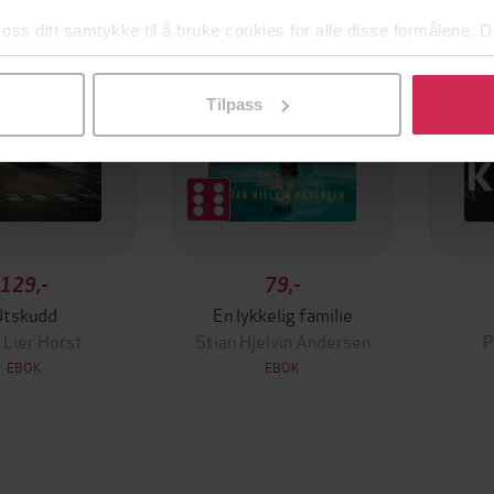
 oss ditt samtykke til å bruke cookies for alle disse formålene. D
l ved å klikke på «Tilpass». Du kan når som helst trekke tilbake
Tilpass
129,-
79,-
Utskudd
En lykkelig familie
 Lier Horst
Stian Hjelvin Andersen
P
EBOK
EBOK