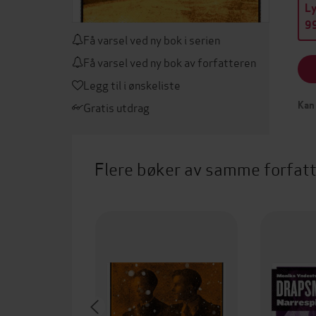
L
99
Få varsel ved ny bok i serien
Få varsel ved ny bok av forfatteren
Legg til i ønskeliste
Gratis utdrag
Kan 
Flere bøker av samme forfat