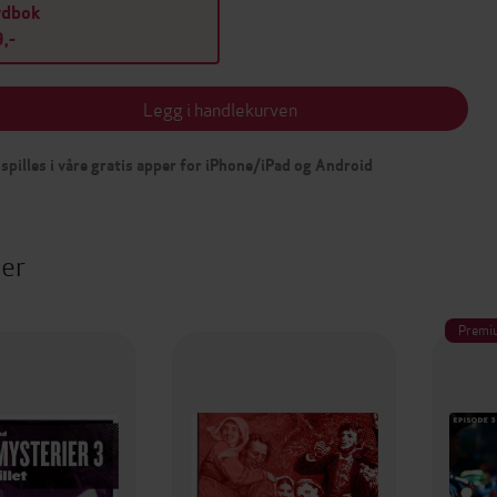
ydbok
,-
Legg i handlekurven
spilles i våre gratis apper for iPhone/iPad og Android
ter
Premi