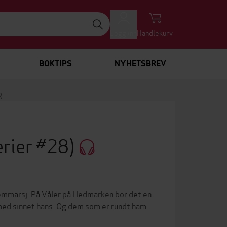
Logg inn
Handlekurv
BOKTIPS
NYHETSBREV
R
rier #28)
remmarsj. På Våler på Hedmarken bor det en
t med sinnet hans. Og dem som er rundt ham.