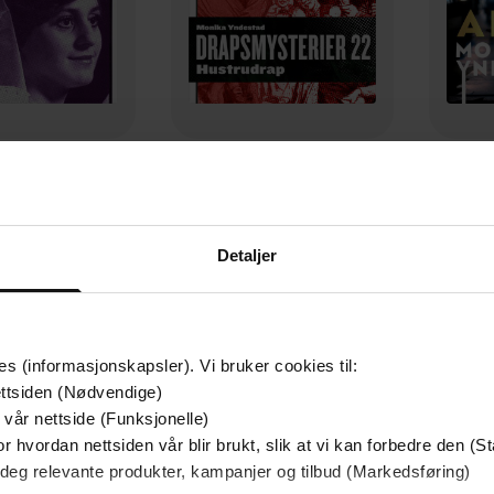
99,-
99,-
rrespillet
Hustrudrap
 N. Yndestad
Monika N. Yndestad
Mon
LYDBOK
LYDBOK
Detaljer
es (informasjonskapsler). Vi bruker cookies til:
ttsiden (Nødvendige)
 vår nettside (Funksjonelle)
mium
Premium
r hvordan nettsiden vår blir brukt, slik at vi kan forbedre den (St
g på tilbud
 deg relevante produkter, kampanjer og tilbud (Markedsføring)