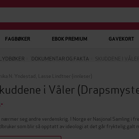
FAGBØKER
EBOK PREMIUM
GAVEKORT
LYDBØKER
DOKUMENTAR OG FAKTA
SKUDDENE I VÅLE
ika N. Yndestad
,
Lasse Lindtner
(innleser)
kuddene i Våler
(Drapsmyste
,-
 nærmer seg andre verdenskrig. I Norge er Nasjonal Samling i f
dbruker som blir så opptatt av ideologi at det går fryktelig gal