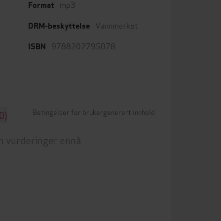
mp3
Format
Vannmerket
DRM-beskyttelse
9788202795078
ISBN
Betingelser for brukergenerert innhold
0)
n vurderinger ennå