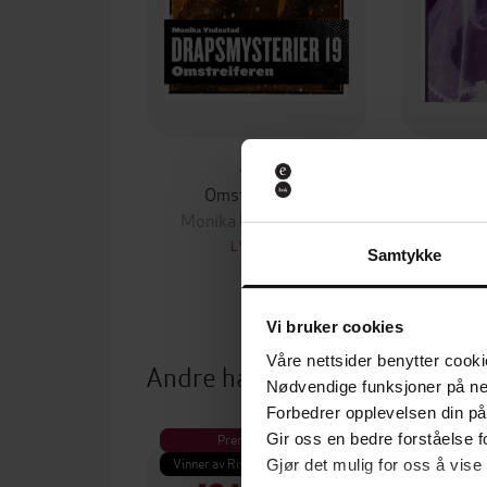
99,-
Omstreiferen
Na
Monika N. Yndestad
Monika
LYDBOK
Samtykke
Vi bruker cookies
Våre nettsider benytter cooki
Andre har også kjøpt
Nødvendige funksjoner på ne
Forbedrer opplevelsen din på
Premium
Pre
Gir oss en bedre forståelse fo
Vinner av Rivertonprisen
Første gan
Gjør det mulig for oss å vise