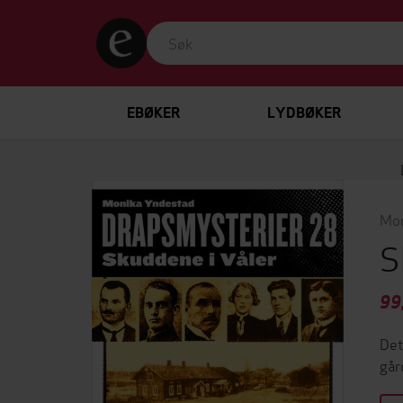
EBØKER
LYDBØKER
Mon
S
99
Det
går