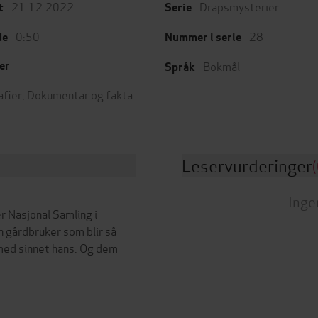
21.12.2022
Drapsmysterier
t
Serie
0:50
28
de
Nummer i serie
Bokmål
er
Språk
afier
,
Dokumentar og fakta
Leservurderinger
(
Inge
r Nasjonal Samling i
 gårdbruker som blir så
 med sinnet hans. Og dem