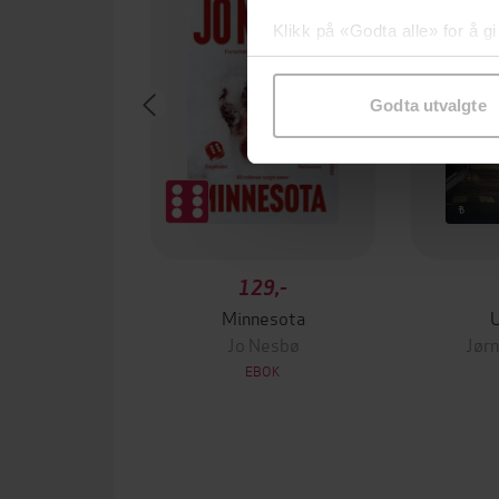
Klikk på «Godta alle» for å gi
samtykke til spesifikke formå
Godta utvalgte
129,-
Minnesota
Jo Nesbø
Jørn
EBOK