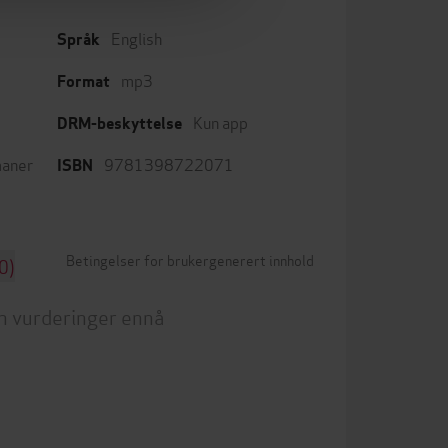
English
Språk
mp3
Format
Kun app
DRM-beskyttelse
aner
9781398722071
ISBN
Betingelser for brukergenerert innhold
0)
n vurderinger ennå