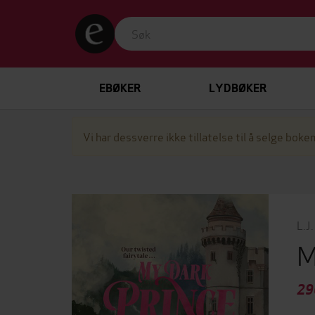
EBØKER
LYDBØKER
Vi har dessverre ikke tillatelse til å selge boken
L.J
M
29