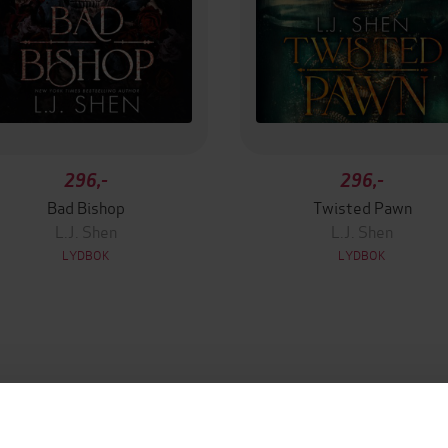
296,-
296,-
Bad Bishop
Twisted Pawn
L.J. Shen
L.J. Shen
LYDBOK
LYDBOK
mium
Premium