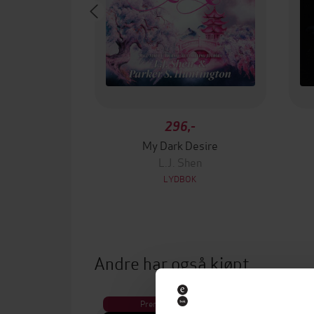
296,-
My Dark Desire
L.J. Shen
LYDBOK
Andre har også kjøpt
Premium
Pre