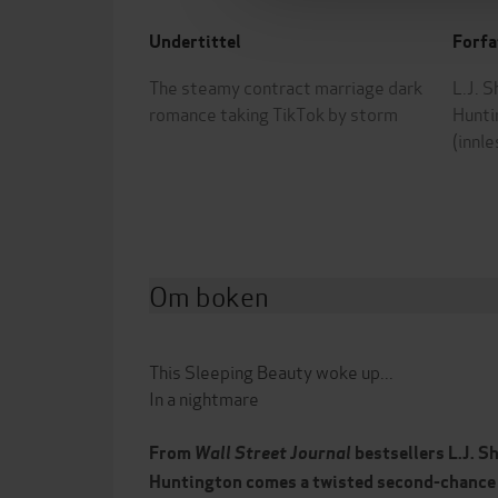
Undertittel
Forfa
The steamy contract marriage dark
L.J. 
romance taking TikTok by storm
Hunti
(innle
Om boken
This Sleeping Beauty woke up...
In a nightmare
From
Wall Street Journal
bestsellers L.J. S
Huntington comes a twisted second-chance