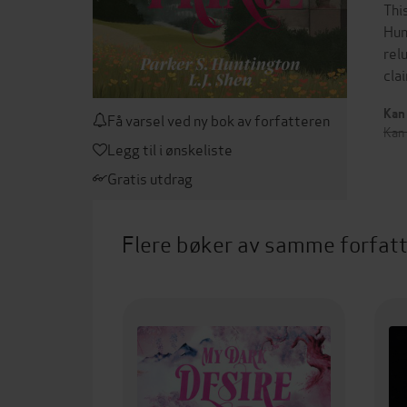
Thi
Hun
rel
cla
Kan 
Få varsel ved ny bok av forfatteren
Kan
Legg til i ønskeliste
Gratis utdrag
Flere bøker av samme forfat