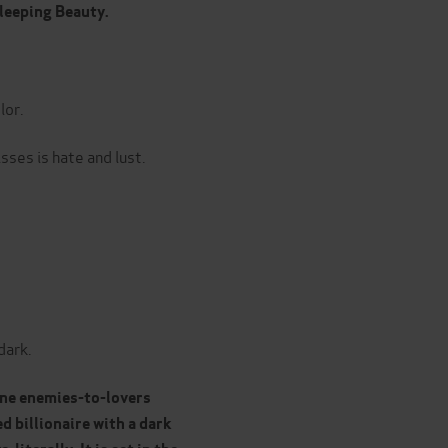
Sleeping Beauty.
lor.
isses is hate and lust.
dark.
one enemies-to-lovers
d billionaire with a dark