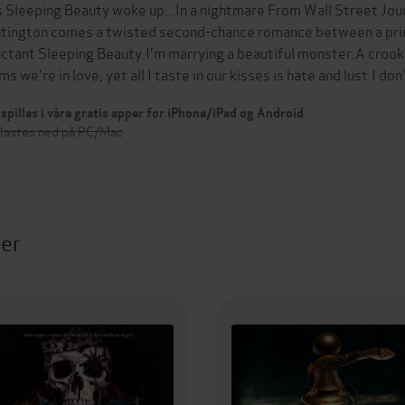
s Sleeping Beauty woke up...In a nightmare From Wall Street Jour
tington comes a twisted second-chance romance between a princ
uctant Sleeping Beauty.I'm marrying a beautiful monster.A croo
ims we're in love, yet all I taste in our kisses is hate and lust.I
spilles i våre gratis apper for iPhone/iPad og Android
 lastes ned på PC/Mac
ter