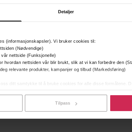
g på tilbud
Detaljer
es (informasjonskapsler). Vi bruker cookies til:
ttsiden (Nødvendige)
 vår nettside (Funksjonelle)
r hvordan nettsiden vår blir brukt, slik at vi kan forbedre den (St
 deg relevante produkter, kampanjer og tilbud (Markedsføring)
 oss ditt samtykke til å bruke cookies for alle disse formålene. D
349,-
149,-
l ved å klikke på «Tilpass». Du kan når som helst trekke tilbake
Utskudd
En lykkelig familie
 Lier Horst
Stian Hjelvin Andersen
P
Tilpass
EBOK
EBOK