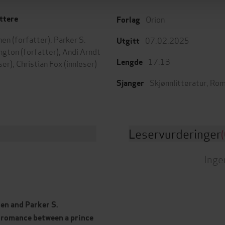
Orion
ttere
Forlag
Shen
(forfatter),
Parker S.
07.02.2025
Utgitt
ngton
(forfatter),
Andi Arndt
17:13
Lengde
ser),
Christian Fox
(innleser)
Skjønnlitteratur
,
Rom
Sjanger
Leservurderinger
(
Inge
hen and Parker S.
 romance between a prince