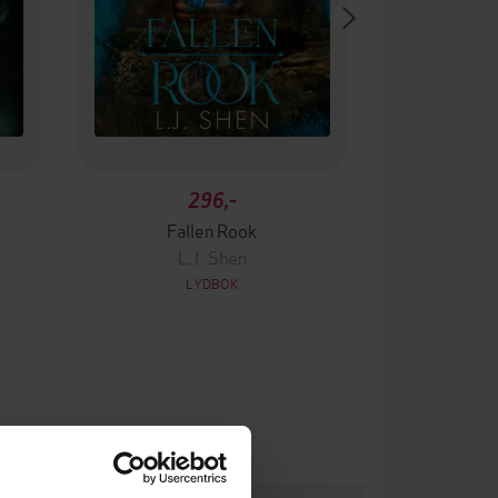
296,-
Fallen Rook
L.J. Shen
LYDBOK