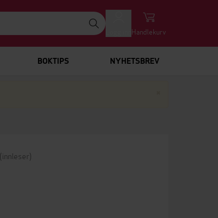
Logg inn
Handlekurv
BOKTIPS
NYHETSBREV
Lukk
×
(innleser)