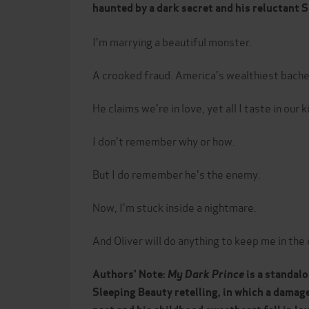
haunted by a dark secret and his reluctant 
I'm marrying a beautiful monster.
A crooked fraud. America's wealthiest bache
He claims we're in love, yet all I taste in our k
I don't remember why or how.
But I do remember he's the enemy.
Now, I'm stuck inside a nightmare.
And Oliver will do anything to keep me in the 
Authors' Note:
My Dark Prince
is a standal
Sleeping Beauty retelling, in which a damage