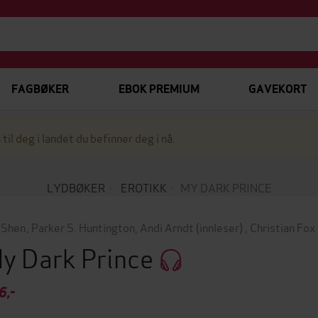
FAGBØKER
EBOK PREMIUM
GAVEKORT
 til deg i landet du befinner deg i nå.
LYDBØKER
EROTIKK
MY DARK PRINCE
. Shen
,
Parker S. Huntington
,
Andi Arndt
(innleser)
,
Christian Fox
y Dark Prince
6,-