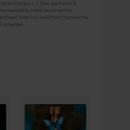
nal bestsellers L.J. Shen and Parker S.
e haunted by a dark secret and his
ked fraud. America's wealthiest bachelor.He
 don't remembe…