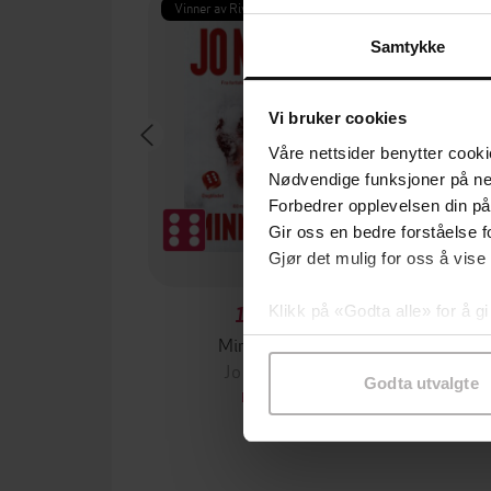
Vinner av Rivertonprisen
Første gan
Samtykke
Vi bruker cookies
Våre nettsider benytter cooki
Nødvendige funksjoner på ne
Forbedrer opplevelsen din på
Gir oss en bedre forståelse fo
Gjør det mulig for oss å vise
Klikk på «Godta alle» for å gi
199,-
samtykke til spesifikke formå
Minnesota
Jo Nesbø
Jørn
Godta utvalgte
EBOK