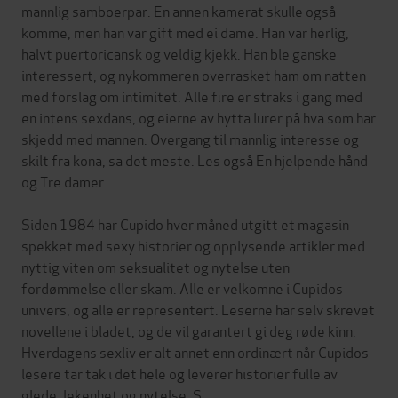
mannlig samboerpar. En annen kamerat skulle også
komme, men han var gift med ei dame. Han var herlig,
halvt puertoricansk og veldig kjekk. Han ble ganske
interessert, og nykommeren overrasket ham om natten
med forslag om intimitet. Alle fire er straks i gang med
en intens sexdans, og eierne av hytta lurer på hva som har
skjedd med mannen. Overgang til mannlig interesse og
skilt fra kona, sa det meste. Les også En hjelpende hånd
og Tre damer.
Siden 1984 har Cupido hver måned utgitt et magasin
spekket med sexy historier og opplysende artikler med
nyttig viten om seksualitet og nytelse uten
fordømmelse eller skam. Alle er velkomne i Cupidos
univers, og alle er representert. Leserne har selv skrevet
novellene i bladet, og de vil garantert gi deg røde kinn.
Hverdagens sexliv er alt annet enn ordinært når Cupidos
lesere tar tak i det hele og leverer historier fulle av