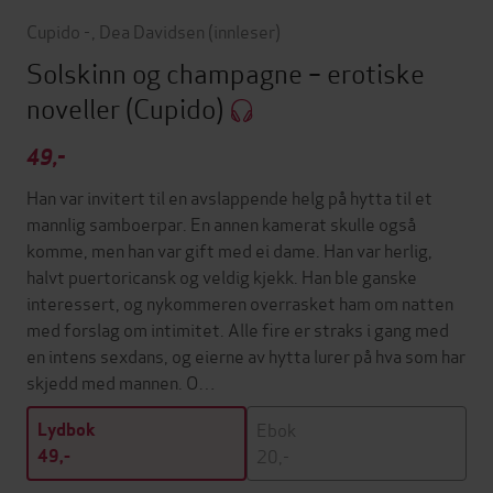
Cupido -
,
Dea Davidsen
(innleser)
Solskinn og champagne – erotiske
noveller
(Cupido)
49,-
Han var invitert til en avslappende helg på hytta til et
mannlig samboerpar. En annen kamerat skulle også
komme, men han var gift med ei dame. Han var herlig,
halvt puertoricansk og veldig kjekk. Han ble ganske
interessert, og nykommeren overrasket ham om natten
med forslag om intimitet. Alle fire er straks i gang med
en intens sexdans, og eierne av hytta lurer på hva som har
skjedd med mannen. O…
Ebok
Lydbok
20,-
49,-