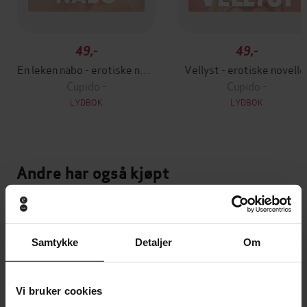
49,-
49,-
En leken nabo - erotiske noveller
Vellyst - erotiske novelle
Cupido -
Cupido -
LYDBOK
LYDBOK
Andre har også kjøpt
Premium
Premium
Vinner av Rivertonprisen
Første gang på tilbud
Samtykke
Detaljer
Om
Vi bruker cookies