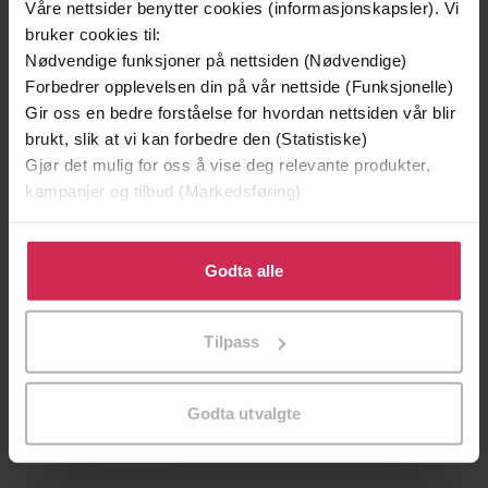
Våre nettsider benytter cookies (informasjonskapsler). Vi
bruker cookies til:
Nødvendige funksjoner på nettsiden (Nødvendige)
Forbedrer opplevelsen din på vår nettside (Funksjonelle)
Gir oss en bedre forståelse for hvordan nettsiden vår blir
brukt, slik at vi kan forbedre den (Statistiske)
Gjør det mulig for oss å vise deg relevante produkter,
199,-
349,-
kampanjer og tilbud (Markedsføring)
Minnesota
Utskudd
Jo Nesbø
Jørn Lier Horst
Klikk på «Godta alle» for å gi oss ditt samtykke til å
EBOK
EBOK
bruke cookies for alle disse formålene. Du kan også
Godta alle
tilpasse ditt samtykke til spesifikke formål ved å klikke
på «Tilpass». Du kan når som helst trekke tilbake eller
Tilpass
endre ditt samtykke.
Cupido -
(forfatter),
Dea Davidsen
Forfattere
(innleser)
Godta utvalgte
Saga Egmont
Forlag