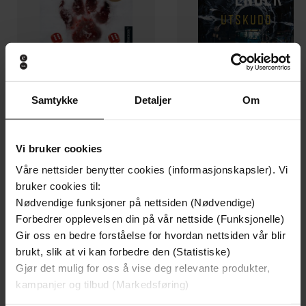
Samtykke
Detaljer
Om
199,-
349,-
Minnesota
Utskudd
Vi bruker cookies
Jo Nesbø
Jørn Lier Horst
Våre nettsider benytter cookies (informasjonskapsler). Vi
EBOK
EBOK
bruker cookies til:
Nødvendige funksjoner på nettsiden (Nødvendige)
Forbedrer opplevelsen din på vår nettside (Funksjonelle)
Gir oss en bedre forståelse for hvordan nettsiden vår blir
'A great day for the rest of us' Lee Child
Undertittel
brukt, slik at vi kan forbedre den (Statistiske)
Gjør det mulig for oss å vise deg relevante produkter,
Darynda Jones
(forfatter),
Lorelei King
Forfattere
kampanjer og tilbud (Markedsføring)
(innleser)