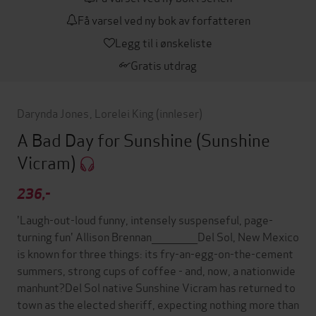
Få varsel ved ny bok av forfatteren
Legg til i ønskeliste
Gratis utdrag
Darynda Jones
,
Lorelei King
(innleser)
A Bad Day for Sunshine
(Sunshine
Vicram)
236,-
'Laugh-out-loud funny, intensely suspenseful, page-
turning fun' Allison Brennan_____________Del Sol, New Mexico
is known for three things: its fry-an-egg-on-the-cement
summers, strong cups of coffee - and, now, a nationwide
manhunt?Del Sol native Sunshine Vicram has returned to
town as the elected sheriff, expecting nothing more than