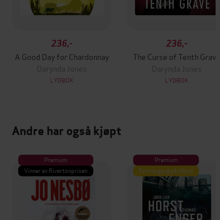
236,-
236,-
A Good Day for Chardonnay
The Curse of Tenth Grav
Darynda Jones
Darynda Jones
LYDBOK
LYDBOK
Andre har også kjøpt
Premium
Premium
Vinner av Rivertonprisen
Første gang på tilbud