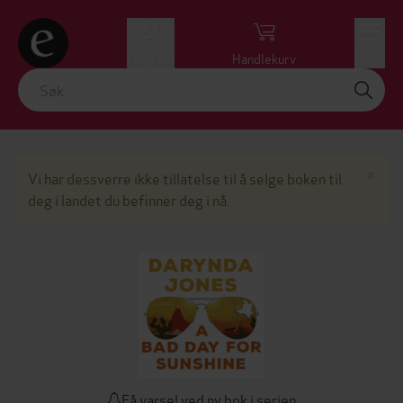
Logg inn
Handlekurv
Meny
Lu
×
Vi har dessverre ikke tillatelse til å selge boken til
deg i landet du befinner deg i nå.
Få varsel ved ny bok i serien