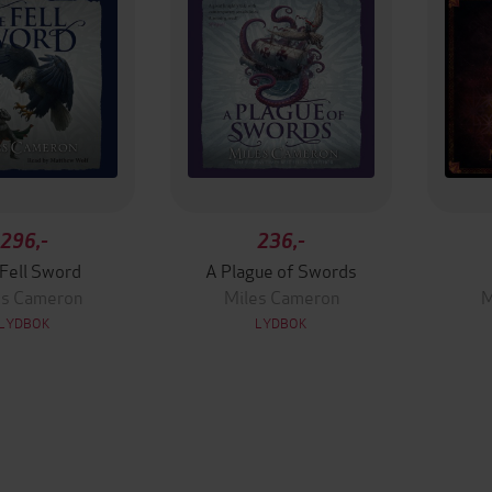
296,-
236,-
Fell Sword
A Plague of Swords
es Cameron
Miles Cameron
M
LYDBOK
LYDBOK