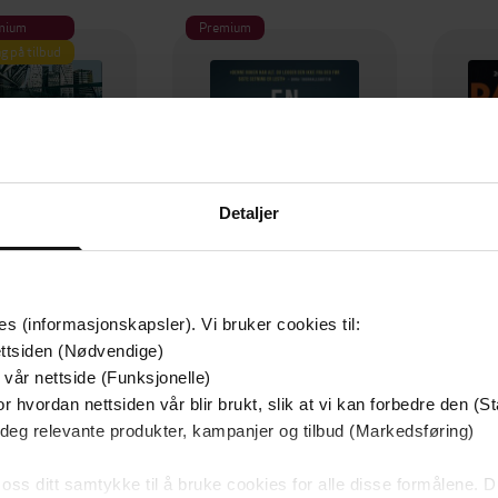
mium
Premium
g på tilbud
Detaljer
es (informasjonskapsler). Vi bruker cookies til:
ttsiden (Nødvendige)
349,-
149,-
 vår nettside (Funksjonelle)
Utskudd
En lykkelig familie
r hvordan nettsiden vår blir brukt, slik at vi kan forbedre den (St
 Lier Horst
Stian Hjelvin Andersen
P
 deg relevante produkter, kampanjer og tilbud (Markedsføring)
EBOK
EBOK
 oss ditt samtykke til å bruke cookies for alle disse formålene. D