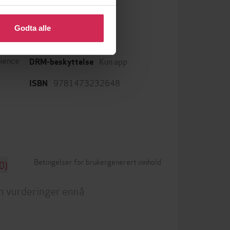
 eller endre ditt samtykke.
Godta alle
mp3
Format
cience
Kun app
DRM-beskyttelse
9781473232648
ISBN
Betingelser for brukergenerert innhold
0)
n vurderinger ennå