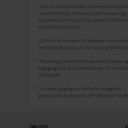
'Utterly, utterly brilliant. A masterclass in 
- world building, characters, plot and pacing,
Cameron is at the top of his game' John Gwyn
and the Fallen series
'Cold Iron is fantastic. It shimmers like a w
Smith Spark, author of
The Court of Broken 
'Promising historical fantasy debut featuring
engaging plot, and a detailed eye for comba
Red Knight
'Literate, intelligent, and well-throughout . .
greatly satisfying novel' SFF World on
The R
OM OSS