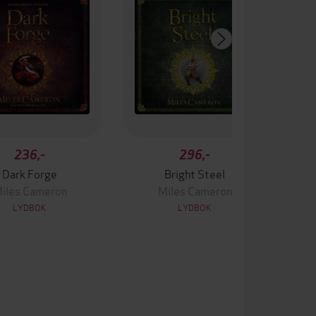
236,-
296,-
Dark Forge
Bright Steel
iles Cameron
Miles Cameron
LYDBOK
LYDBOK