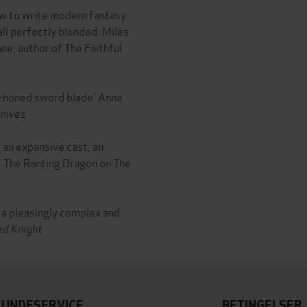
how to write modern fantasy
 all perfectly blended. Miles
ne, author of The Faithful
ell-honed sword blade' Anna
Knives
 an expansive cast, an
t' The Ranting Dragon on
The
 . a pleasingly complex and
ed Knight
KUNDESERVICE
BETINGELSER