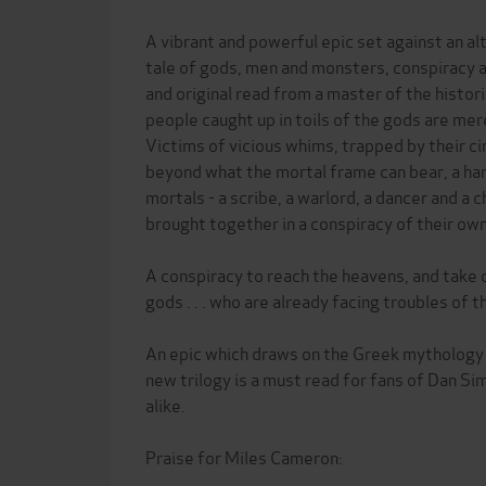
A vibrant and powerful epic set against an al
tale of gods, men and monsters, conspiracy an
and original read from a master of the histor
people caught up in toils of the gods are mere
Victims of vicious whims, trapped by their 
beyond what the mortal frame can bear, a ha
mortals - a scribe, a warlord, a dancer and a c
brought together in a conspiracy of their own
A conspiracy to reach the heavens, and take 
gods . . . who are already facing troubles of the
An epic which draws on the Greek mythology 
new trilogy is a must read for fans of Dan S
alike.
Praise for Miles Cameron: