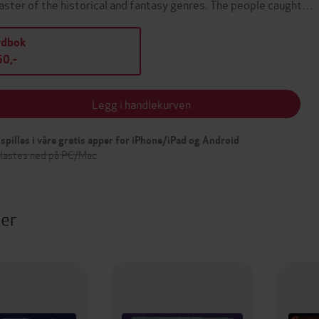
aster of the historical and fantasy genres. The people caught…
ydbok
0,-
Legg i handlekurven
spilles i våre gratis apper for iPhone/iPad og Android
 lastes ned på PC/Mac
ter