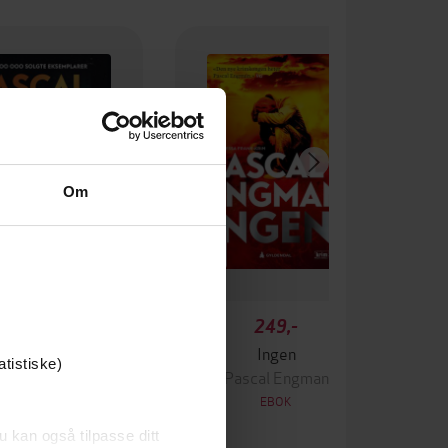
Om
349,-
249,-
Krigen
Ingen
atistiske)
ascal Engman
Pascal Engman
EBOK
EBOK
u kan også tilpasse ditt