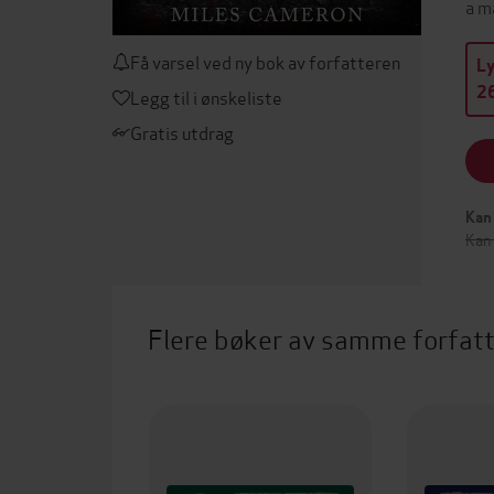
a m
Få varsel ved ny bok av forfatteren
L
26
Legg til i ønskeliste
Gratis utdrag
Kan 
Kan
Flere bøker av samme forfat