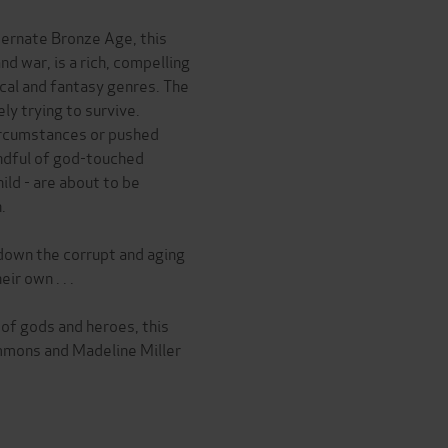
ternate Bronze Age, this
d war, is a rich, compelling
ical and fantasy genres. The
ly trying to survive.
circumstances or pushed
ndful of god-touched
hild - are about to be
.
down the corrupt and aging
ir own . . .
of gods and heroes, this
immons and Madeline Miller