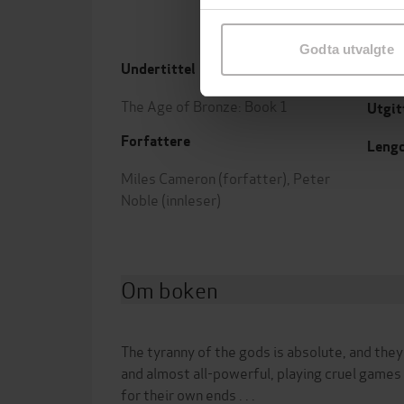
samtykke til spesifikke formå
Godta utvalgte
Undertittel
Forla
The Age of Bronze: Book 1
Utgit
Forfattere
Leng
Miles Cameron
(forfatter),
Peter
Noble
(innleser)
Om boken
The tyranny of the gods is absolute, and they
and almost all-powerful, playing cruel games
for their own ends . . .