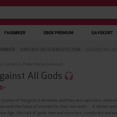
FAGBØKER
EBOK PREMIUM
GAVEKORT
DBØKER
FANTASY OG SCIENCE FICTION
AGAINST ALL G
es Cameron
,
Peter Noble
(innleser)
gainst All Gods
0,-
 tyranny of the gods is absolute, and they are capricious, malevo
es with the fates of mortals for their own ends . . .A vibrant and
nze Age, this tale of gods, men and monsters, conspiracy and war,