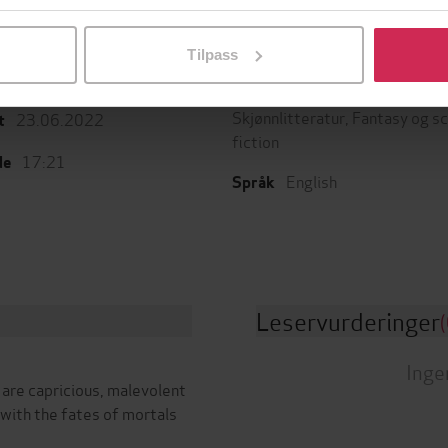
l ved å klikke på «Tilpass». Du kan når som helst trekke tilbake
Tilpass
Gollancz
Sjanger
g
Skjønnlitteratur
,
Fantasy og s
23.06.2022
t
fiction
17:21
de
English
Språk
Leservurderinger
(
Inge
 are capricious, malevolent
 with the fates of mortals