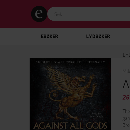
EBØKER
LYDBØKER
LY
Mil
A
26
The
gam
Bro