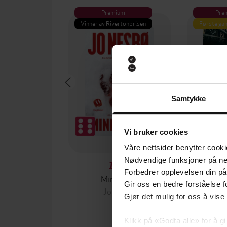
Premium
Pre
Vinner av Rivertonprisen
Første gan
Samtykke
Vi bruker cookies
Våre nettsider benytter cooki
Nødvendige funksjoner på ne
199,-
Forbedrer opplevelsen din på
Minnesota
Gir oss en bedre forståelse fo
Jo Nesbø
Jørn
Gjør det mulig for oss å vise
EBOK
Klikk på «Godta alle» for å gi