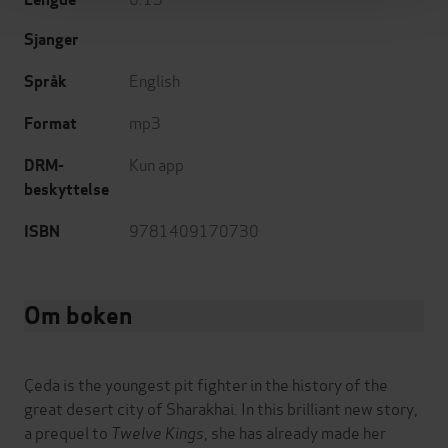
Sjanger
English
Språk
mp3
Format
Kun app
DRM-
beskyttelse
9781409170730
ISBN
Om boken
Çeda is the youngest pit fighter in the history of the
great desert city of Sharakhai. In this brilliant new story,
a prequel to
Twelve Kings
, she has already made her