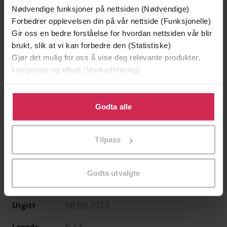
Nødvendige funksjoner på nettsiden (Nødvendige)
Forbedrer opplevelsen din på vår nettside (Funksjonelle)
Gir oss en bedre forståelse for hvordan nettsiden vår blir
brukt, slik at vi kan forbedre den (Statistiske)
199,-
349,-
Gjør det mulig for oss å vise deg relevante produkter,
kampanjer og tilbud (Markedsføring)
Minnesota
Utskudd
Jo Nesbø
Jørn Lier Horst
Klikk på «Godta alle» for å gi oss ditt samtykke til å
EBOK
EBOK
bruke cookies for alle disse formålene. Du kan også
Godta alle
tilpasse ditt samtykke til spesifikke formål ved å klikke
på «Tilpass». Du kan når som helst trekke tilbake eller
Tilpass
endre ditt samtykke.
Bradley Beaulieu
(forfatter),
Sarah
Forfattere
Coomes
(innleser)
Godta utvalgte
Gollancz
Forlag
08.09.2016
Utgitt
6:13
Lengde