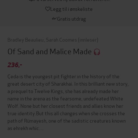
Legg til i ønskeliste
Gratis utdrag
Bradley Beaulieu
,
Sarah Coomes
(innleser)
Of Sand and Malice Made
236,-
Çeda is the youngest pit fighter in the history of the
great desert city of Sharakhai. In this brilliant new story,
a prequel to Twelve Kings, she has already made her
name in the arena as the fearsome, undefeated White
Wolf. None but her closest friends and allies know her
true identity.But this all changes when she crosses the
path of Rümayesh, one of the sadistic creatures known
as ehrekh whic…