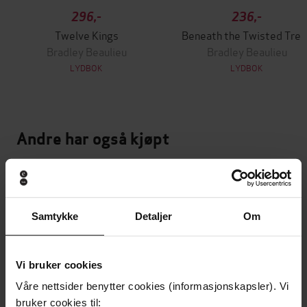
296,-
236,-
Twelve Kings
Beneath the Twisted Tree
Bradley Beaulieu
Bradley Beaulieu
LYDBOK
LYDBOK
Andre har også kjøpt
Premium
Premium
Vinner av Rivertonprisen
Første gang på tilbud
Samtykke
Detaljer
Om
Vi bruker cookies
Våre nettsider benytter cookies (informasjonskapsler). Vi
bruker cookies til: