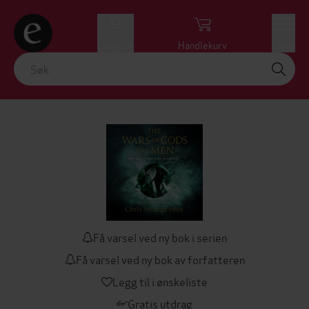
Logg inn
Handlekurv
Meny
Få varsel ved ny bok i serien
Få varsel ved ny bok av forfatteren
Legg til i ønskeliste
Gratis utdrag