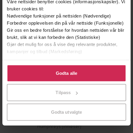
Våre nettsider benytter cookies (informasjonskapsler). Vi
bruker cookies til:
Nødvendige funksjoner på nettsiden (Nødvendige)
Forbedrer opplevelsen din på vår nettside (Funksjonelle)
Gir oss en bedre forståelse for hvordan nettsiden vår blir
brukt, slik at vi kan forbedre den (Statistiske)
Gjør det mulig for oss å vise deg relevante produkter,
kampanjer og tilbud (Markedsføring)
199,-
349,-
Klikk på «Godta alle» for å gi oss ditt samtykke til å
Minnesota
Utskudd
bruke cookies for alle disse formålene. Du kan også
Godta alle
Jo Nesbø
Jørn Lier Horst
tilpasse ditt samtykke til spesifikke formål ved å klikke
EBOK
EBOK
på «Tilpass». Du kan når som helst trekke tilbake eller
Tilpass
endre ditt samtykke.
Godta utvalgte
Chris Humphreys
(forfatter),
Chris
Forfattere
Humphreys
(innleser)