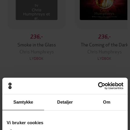
236,-
236,-
Smoke in the Glass
The Coming of the Dark
Chris Humphreys
Chris Humphreys
LYDBOK
LYDBOK
Andre har også kjøpt
Samtykke
Detaljer
Om
Premium
Premium
Vinner av Rivertonprisen
Første gang på tilbud
Vi bruker cookies