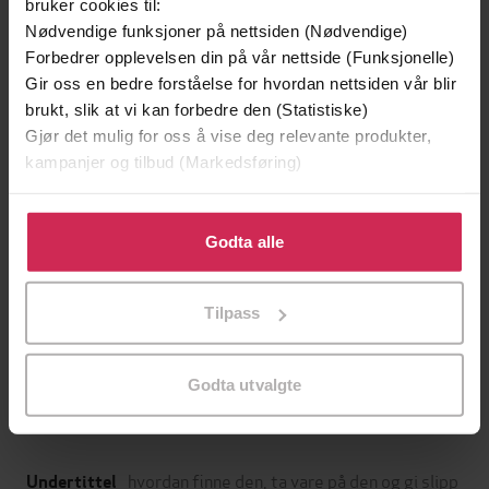
bruker cookies til:
Nødvendige funksjoner på nettsiden (Nødvendige)
Forbedrer opplevelsen din på vår nettside (Funksjonelle)
Gir oss en bedre forståelse for hvordan nettsiden vår blir
brukt, slik at vi kan forbedre den (Statistiske)
Gjør det mulig for oss å vise deg relevante produkter,
kampanjer og tilbud (Markedsføring)
Klikk på «Godta alle» for å gi oss ditt samtykke til å
bruke cookies for alle disse formålene. Du kan også
Godta alle
tilpasse ditt samtykke til spesifikke formål ved å klikke
239,-
199,-
på «Tilpass». Du kan når som helst trekke tilbake eller
Harry Potter og de vises stein
Ikke ville se
Tilpass
endre ditt samtykke.
J.K. Rowling
Jan Guillou
LYDBOK
LYDBOK
Godta utvalgte
hvordan finne den, ta vare på den og gi slipp
Undertittel