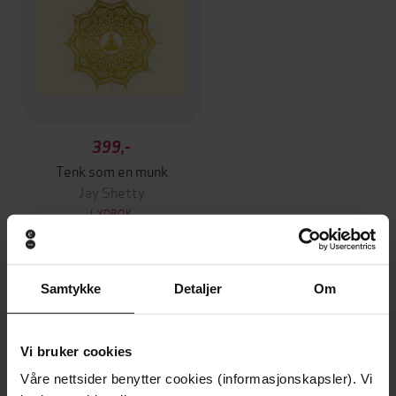
399,-
Tenk som en munk
Jay Shetty
LYDBOK
Samtykke
Detaljer
Om
Andre har også kjøpt
Vi bruker cookies
Premium
Våre nettsider benytter cookies (informasjonskapsler). Vi