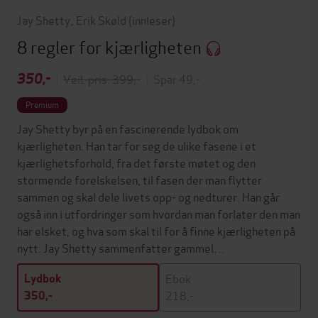
Jay Shetty
,
Erik Skøld
(innleser)
8 regler for kjærligheten
350,-
|
Veil. pris: 399,-
|
Spar 49,-
Premium
Jay Shetty byr på en fascinerende lydbok om
kjærligheten. Han tar for seg de ulike fasene i et
kjærlighetsforhold, fra det første møtet og den
stormende forelskelsen, til fasen der man flytter
sammen og skal dele livets opp- og nedturer. Han går
også inn i utfordringer som hvordan man forlater den man
har elsket, og hva som skal til for å finne kjærligheten på
nytt. Jay Shetty sammenfatter gammel…
Ebok
Lydbok
218,-
350,-