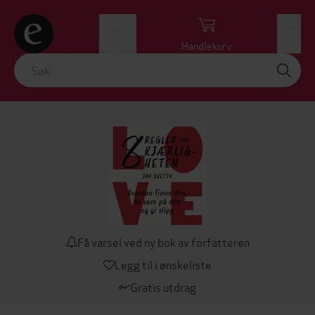
Logg inn
Handlekurv
Meny
Få varsel ved ny bok av forfatteren
Legg til i ønskeliste
Gratis utdrag