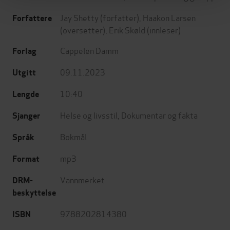
Jay Shetty
(forfatter),
Haakon Larsen
Forfattere
(oversetter),
Erik Skøld
(innleser)
Cappelen Damm
Forlag
09.11.2023
Utgitt
10:40
Lengde
Helse og livsstil
,
Dokumentar og fakta
Sjanger
Bokmål
Språk
mp3
Format
Vannmerket
DRM-
beskyttelse
9788202814380
ISBN