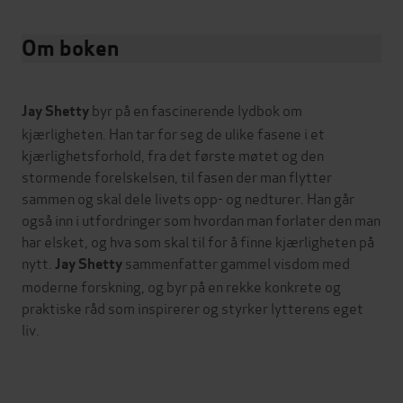
Om boken
byr på en fascinerende lydbok om
Jay Shetty
kjærligheten. Han tar for seg de ulike fasene i et
kjærlighetsforhold, fra det første møtet og den
stormende forelskelsen, til fasen der man flytter
sammen og skal dele livets opp- og nedturer. Han går
også inn i utfordringer som hvordan man forlater den man
har elsket, og hva som skal til for å finne kjærligheten på
nytt.
sammenfatter gammel visdom med
Jay Shetty
moderne forskning, og byr på en rekke konkrete og
praktiske råd som inspirerer og styrker lytterens eget
liv.