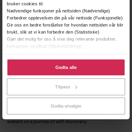
Helse og livsstil
,
Dokumentar og fakta
bruker cookies til:
Sjanger
Nødvendige funksjoner på nettsiden (Nødvendige)
English
Språk
Forbedrer opplevelsen din på vår nettside (Funksjonelle)
Gir oss en bedre forståelse for hvordan nettsiden vår blir
mp3
Format
brukt, slik at vi kan forbedre den (Statistiske)
Gjør det mulig for oss å vise deg relevante produkter,
Kun app
DRM-
kampanjer og tilbud (Markedsføring)
beskyttelse
9781035417117
Klikk på «Godta alle» for å gi oss ditt samtykke til å
ISBN
bruke cookies for alle disse formålene. Du kan også
Godta alle
tilpasse ditt samtykke til spesifikke formål ved å klikke
på «Tilpass». Du kan når som helst trekke tilbake eller
Om boken
Tilpass
endre ditt samtykke.
An unprecedented guide for any woman with ADHD
Godta utvalgte
looking to celebrate her unique brilliance and to
embark on a journey of self-discovery.