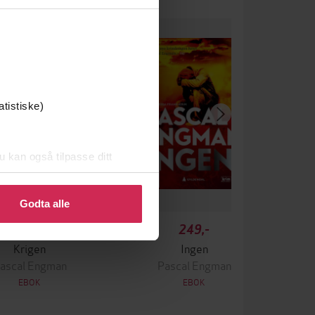
atistiske)
u kan også tilpasse ditt
 eller endre ditt samtykke.
Godta alle
349,-
249,-
Krigen
Ingen
ascal Engman
Pascal Engman
EBOK
EBOK