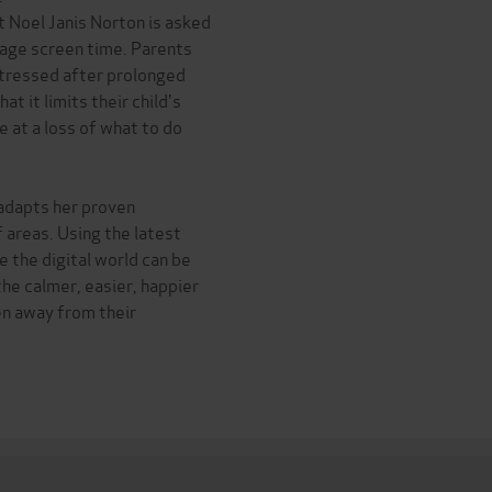
 Noel Janis Norton is asked
nage screen time. Parents
stressed after prolonged
t it limits their child's
e at a loss of what to do
 adapts her proven
 areas. Using the latest
e the digital world can be
 the calmer, easier, happier
en away from their