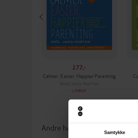
177,-
Calmer, Easier, Happier Parenting
Ca
Noël Janis-Norton
LYDBOK
Andre har også kjøpt
Samtykke