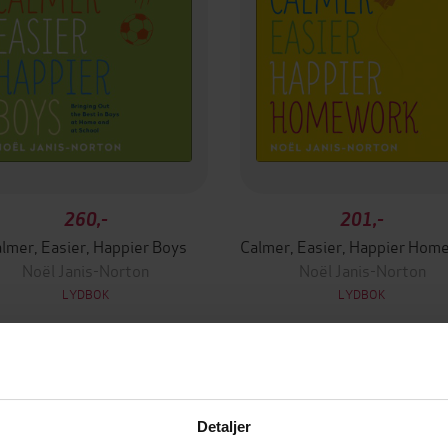
260,-
201,-
lmer, Easier, Happier Boys
Noël Janis-Norton
Noël Janis-Norton
LYDBOK
LYDBOK
Detaljer