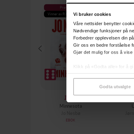
Premium
Pre
Vinner av Rivertonprisen
Første gan
Vi bruker cookies
Våre nettsider benytter cooki
Nødvendige funksjoner på ne
Forbedrer opplevelsen din på
Gir oss en bedre forståelse fo
Gjør det mulig for oss å vise
Klikk på «Godta alle» for å gi
samtykke til spesifikke formå
Godta utvalgte
199,-
Minnesota
Jo Nesbø
Jørn
EBOK