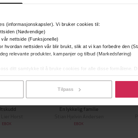
mium
Premium
g på tilbud
es (informasjonskapsler). Vi bruker cookies til:
ttsiden (Nødvendige)
 vår nettside (Funksjonelle)
r hvordan nettsiden vår blir brukt, slik at vi kan forbedre den (St
 deg relevante produkter, kampanjer og tilbud (Markedsføring)
 oss ditt samtykke til å bruke cookies for alle disse formålene. D
l ved å klikke på «Tilpass». Du kan når som helst trekke tilbake
Tilpass
349,-
149,-
Utskudd
En lykkelig familie
 Lier Horst
Stian Hjelvin Andersen
P
EBOK
EBOK