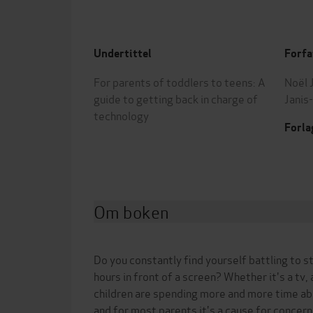
Undertittel
Forfa
For parents of toddlers to teens: A
Noël 
guide to getting back in charge of
Janis
technology
Forla
Om boken
Do you constantly find yourself battling to s
hours in front of a screen? Whether it's a tv, 
children are spending more and more time abs
and for most parents it's a cause for concern