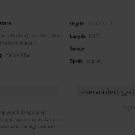
25.02.2016
ttere
Utgitt
Janis-Norton
(forfatter),
Noël
8:15
Lengde
-Norton
(innleser)
Sjanger
Yellow Kite
g
English
Språk
Leservurderinger
(
Inge
top your kids spending
an ipad, a pc or a playstation
orbed in the digital world
.