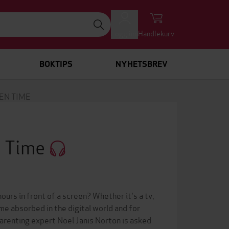
Logg inn
Handlekurv
BOKTIPS
NYHETSBREV
EN TIME
n Time
ours in front of a screen? Whether it's a tv,
me absorbed in the digital world and for
arenting expert Noel Janis Norton is asked