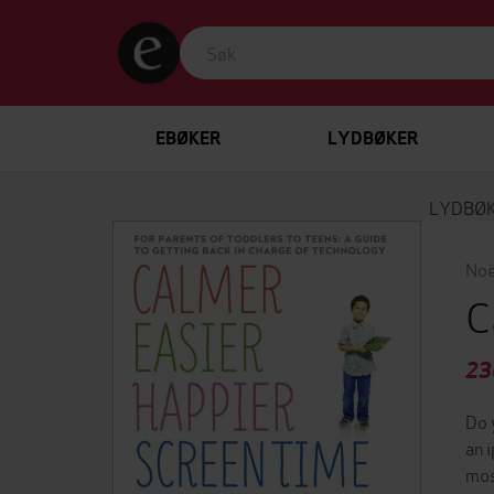
EBØKER
LYDBØKER
LYDBØ
Noë
C
23
Do 
an 
mos