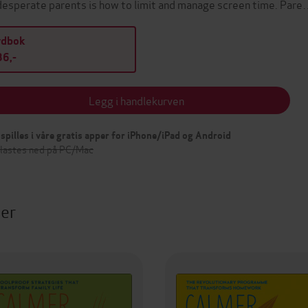
desperate parents is how to limit and manage screen time. Par
ydbok
6,-
Legg i handlekurven
spilles i våre gratis apper for iPhone/iPad og Android
 lastes ned på PC/Mac
ter