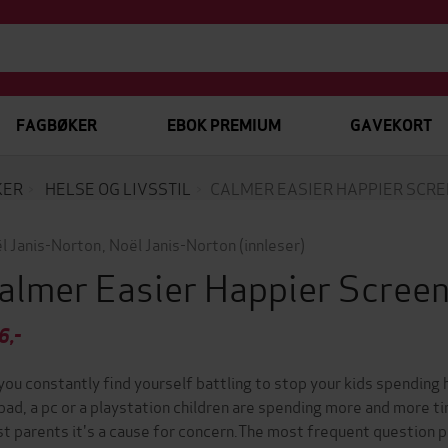
FAGBØKER
EBOK PREMIUM
GAVEKORT
KER
HELSE OG LIVSSTIL
CALMER EASIER HAPPIER SCRE
l Janis-Norton
,
Noël Janis-Norton
(innleser)
almer Easier Happier Scree
6,-
you constantly find yourself battling to stop your kids spending h
ipad, a pc or a playstation children are spending more and more ti
t parents it's a cause for concern.The most frequent question p