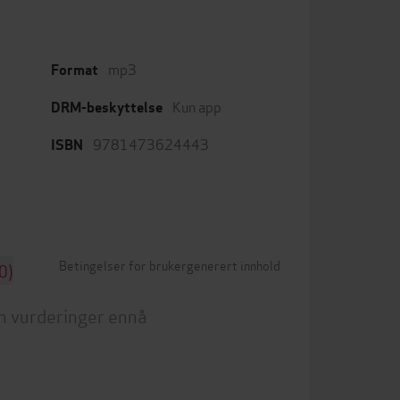
mp3
Format
Kun app
DRM-beskyttelse
9781473624443
ISBN
Betingelser for brukergenerert innhold
0)
n vurderinger ennå