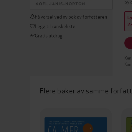
by 
Få varsel ved ny bok av forfatteren
L
23
Legg til i ønskeliste
Gratis utdrag
Kan 
Kan
Flere bøker av samme forfat