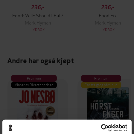
236,-
236,-
Food: WTF Should I Eat?
Food Fix
Mark Hyman
Mark Hyman
LYDBOK
LYDBOK
Andre har også kjøpt
Premium
Premium
Vinner av Rivertonprisen
Første gang på tilbud