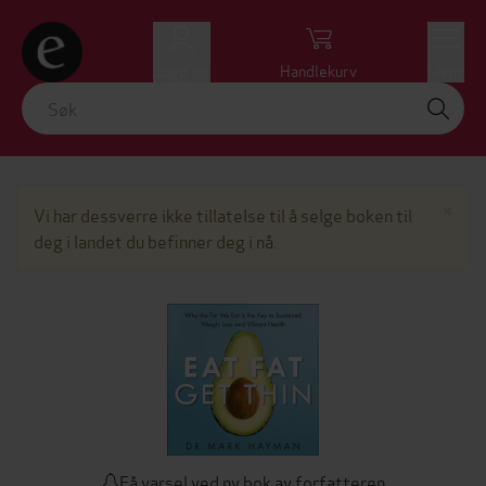
Logg inn
Handlekurv
Meny
Lu
×
Vi har dessverre ikke tillatelse til å selge boken til
deg i landet du befinner deg i nå.
Få varsel ved ny bok av forfatteren