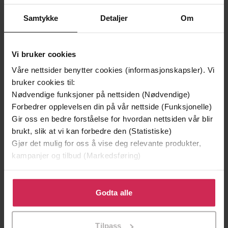
Samtykke
Detaljer
Om
Vi bruker cookies
199,-
349,-
Våre nettsider benytter cookies (informasjonskapsler). Vi
Minnesota
Utskudd
bruker cookies til:
Jo Nesbø
Jørn Lier Horst
Nødvendige funksjoner på nettsiden (Nødvendige)
EBOK
EBOK
Forbedrer opplevelsen din på vår nettside (Funksjonelle)
Gir oss en bedre forståelse for hvordan nettsiden vår blir
brukt, slik at vi kan forbedre den (Statistiske)
Gjør det mulig for oss å vise deg relevante produkter,
Why the Fat We Eat Is the Key to Sustained
Undertittel
kampanjer og tilbud (Markedsføring)
Weight Loss and Vibrant Health
Klikk på «Godta alle» for å gi oss ditt samtykke til å
Mark Hyman
(forfatter),
Mark Hyman
Forfattere
bruke cookies for alle disse formålene. Du kan også
Godta alle
(innleser)
tilpasse ditt samtykke til spesifikke formål ved å klikke
Yellow Kite
på «Tilpass». Du kan når som helst trekke tilbake eller
Forlag
Tilpass