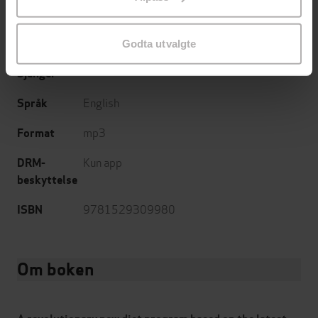
endre ditt samtykke.
03.10.2019
Utgitt
8:00
Godta utvalgte
Lengde
Sjanger
English
Språk
mp3
Format
Kun app
DRM-
beskyttelse
9781529309980
ISBN
Om boken