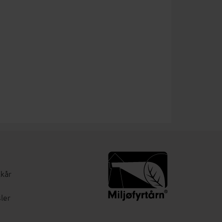
lkår
ler