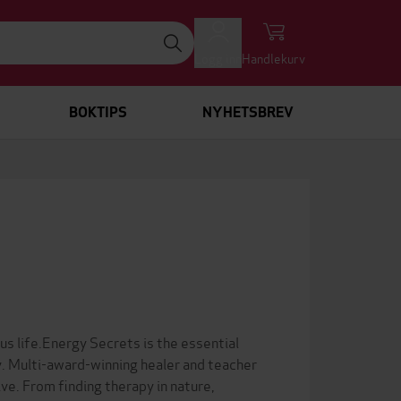
Logg inn
Handlekurv
BOKTIPS
NYHETSBREV
us life.Energy Secrets is the essential
. Multi-award-winning healer and teacher
e. From finding therapy in nature,