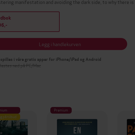
tering manifestation and avoiding the dark side, to why there is
ydbok
6,-
Legg i handlekurven
spilles i våre gratis apper for iPhone/iPad og Android
 lastes ned på PC/Mac
mium
Premium
g på tilbud