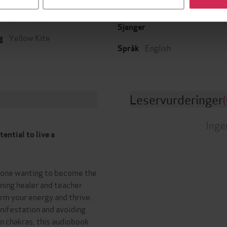
ia Harman
(forfatter),
Antonia
4:40
Lengde
an
(innleser)
Sjanger
Yellow Kite
g
English
Språk
Leservurderinger
(
Inge
ential to live a
nyone wanting to become the
ning healer and teacher
rm your energy and thrive.
nifestation and avoiding
an chakras, this audiobook