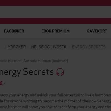
FAGBØKER
EBOK PREMIUM
GAVEKORT
LYDBØKER
HELSE OG LIVSSTIL
ENERGY SECRETS
onia Harman
,
Antonia Harman
(innleser)
nergy Secrets
6,-
ness your energy and unlock your full potential to live a harmonio
de for anyone wanting to become the master of their own energy
onia Harman will show you how to transform your energy and thriv