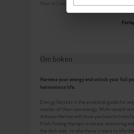
How to Live to Your Full Potential
Anton
Harm
Forla
Om boken
Harness your energy and unlock your full pot
harmonious life.
Energy Secrets
is the essential guide for a
master of their own energy. Multi-award-win
Antonia Harman will show you how to transfo
From finding therapy in nature, mastering ma
the dark side, to why there is more to life th