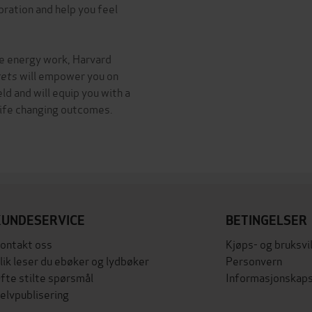
ibration and help you feel
ge energy work, Harvard
rets
will empower you on
ld and will equip you with a
life changing outcomes.
KUNDESERVICE
BETINGELSER
ontakt oss
Kjøps- og bruksvi
lik leser du ebøker og lydbøker
Personvern
fte stilte spørsmål
Informasjonskaps
elvpublisering