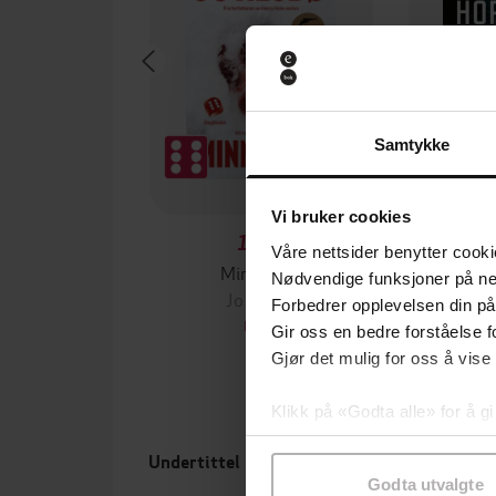
Samtykke
Vi bruker cookies
129,-
Våre nettsider benytter cooki
Minnesota
Nødvendige funksjoner på ne
Jo Nesbø
Jørn
Forbedrer opplevelsen din på
EBOK
Gir oss en bedre forståelse fo
Gjør det mulig for oss å vise
Klikk på «Godta alle» for å gi
samtykke til spesifikke formå
Undertittel
Forfa
Godta utvalgte