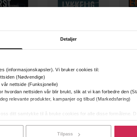
Detaljer
129,-
79,-
es (informasjonskapsler). Vi bruker cookies til:
Utskudd
En lykkelig familie
ttsiden (Nødvendige)
 Lier Horst
Stian Hjelvin Andersen
P
 vår nettside (Funksjonelle)
EBOK
EBOK
r hvordan nettsiden vår blir brukt, slik at vi kan forbedre den (St
 deg relevante produkter, kampanjer og tilbud (Markedsføring)
 oss ditt samtykke til å bruke cookies for alle disse formålene. D
l ved å klikke på «Tilpass». Du kan når som helst trekke tilbake
25.05.2023
ttere
Utgitt
Tilpass