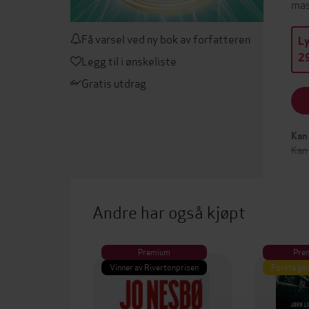
mas
Få varsel ved ny bok av forfatteren
L
29
Legg til i ønskeliste
Gratis utdrag
Kan 
Kan
Andre har også kjøpt
Premium
Pre
Vinner av Rivertonprisen
Første gan