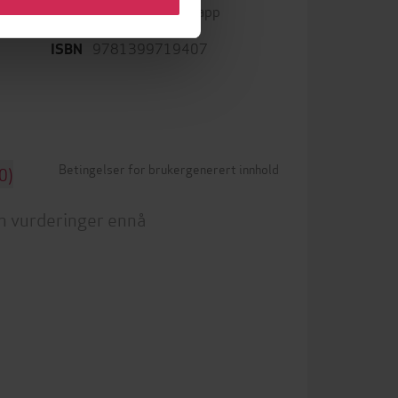
Kun app
DRM-beskyttelse
9781399719407
ISBN
Betingelser for brukergenerert innhold
0)
n vurderinger ennå