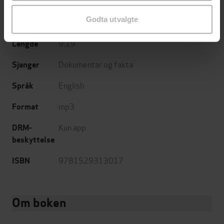
Yellow Kite
Forlag
Godta utvalgte
03.10.2019
Utgitt
9:19
Lengde
Dokumentar og fakta
Sjanger
English
Språk
mp3
Format
Kun app
DRM-
beskyttelse
9781529313017
ISBN
Om boken