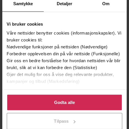
Samtykke
Detaljer
Om
Vi bruker cookies
199,-
349,-
Våre nettsider benytter cookies (informasjonskapsler). Vi
bruker cookies til:
Minnesota
Utskudd
Nødvendige funksjoner på nettsiden (Nødvendige)
Jo Nesbø
Jørn Lier Horst
Forbedrer opplevelsen din på vår nettside (Funksjonelle)
EBOK
EBOK
Gir oss en bedre forståelse for hvordan nettsiden vår blir
brukt, slik at vi kan forbedre den (Statistiske)
Gjør det mulig for oss å vise deg relevante produkter,
kampanjer og tilbud (Markedsføring)
The International Bestseller: The Surprising
Undertittel
Truth about Wheat, Carbs, and Sugar - Your
Klikk på «Godta alle» for å gi oss ditt samtykke til å
Brain's Silent Killers
bruke cookies for alle disse formålene. Du kan også
Godta alle
tilpasse ditt samtykke til spesifikke formål ved å klikke
David Perlmutter
(forfatter),
Peter Ganim
Forfattere
på «Tilpass». Du kan når som helst trekke tilbake eller
(innleser)
Tilpass
endre ditt samtykke.