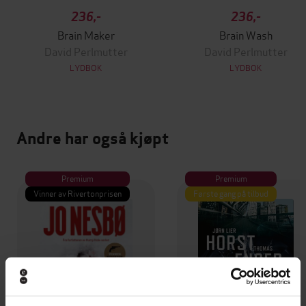
236,-
236,-
Brain Maker
Brain Wash
David Perlmutter
David Perlmutter
LYDBOK
LYDBOK
Andre har også kjøpt
Premium
Premium
Vinner av Rivertonprisen
Første gang på tilbud