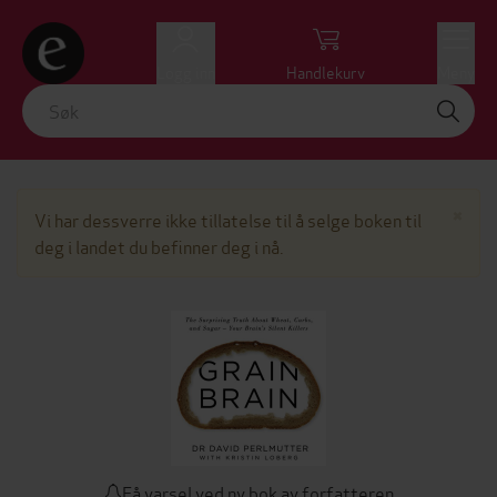
Logg inn
Handlekurv
Meny
Lu
×
Vi har dessverre ikke tillatelse til å selge boken til
deg i landet du befinner deg i nå.
Få varsel ved ny bok av forfatteren