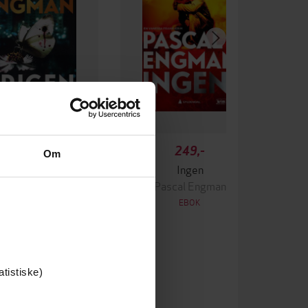
349,-
249,-
Om
Krigen
Ingen
ascal Engman
Pascal Engman
EBOK
EBOK
atistiske)
English
Språk