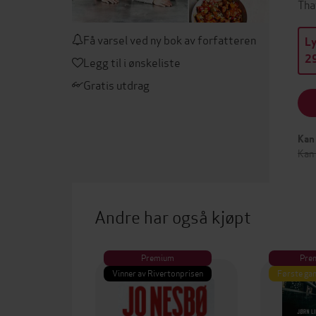
Tha
Få varsel ved ny bok av forfatteren
L
29
Legg til i ønskeliste
Gratis utdrag
Kan 
Kan
Andre har også kjøpt
Premium
Pre
Vinner av Rivertonprisen
Første gan