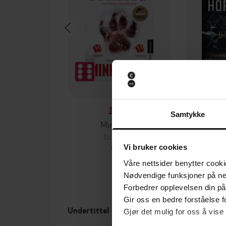
199,-
Samtykke
Minnesota
Jo Nesbø
Jørn
Vi bruker cookies
EBOK
Våre nettsider benytter cooki
Nødvendige funksjoner på ne
Forbedrer opplevelsen din på
Gir oss en bedre forståelse fo
Undertittel
Forfa
Gjør det mulig for oss å vise