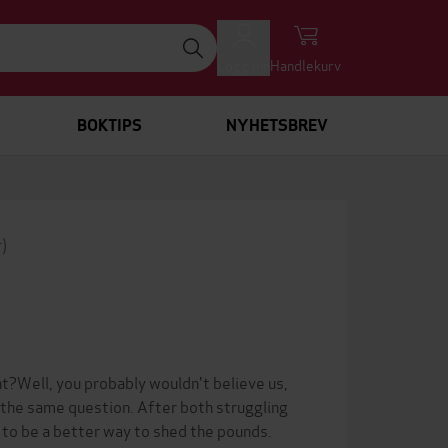
Logg inn
Handlekurv
BOKTIPS
NYHETSBREV
r)
ht?Well, you probably wouldn't believe us,
the same question. After both struggling
 to be a better way to shed the pounds.