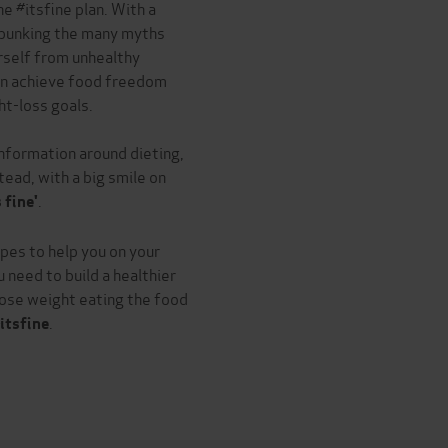
 #itsfine plan. With a
ebunking the many myths
urself from unhealthy
an achieve food freedom
ht-loss goals.
nformation around dieting,
stead, with a big smile on
.
s fine'
pes to help you on your
u need to build a healthier
 lose weight eating the food
.
itsfine