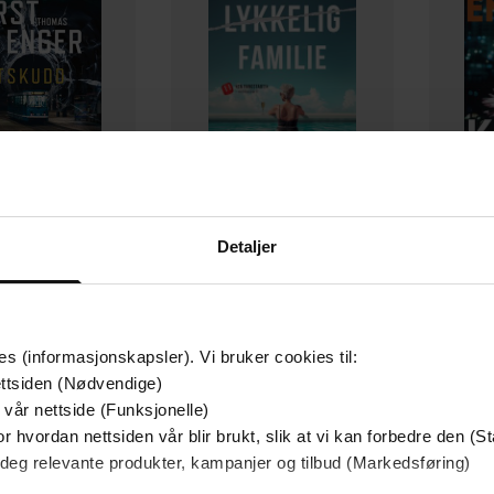
349,-
149,-
Detaljer
Utskudd
En lykkelig familie
 Lier Horst
Stian Hjelvin Andersen
P
EBOK
EBOK
es (informasjonskapsler). Vi bruker cookies til:
ttsiden (Nødvendige)
 vår nettside (Funksjonelle)
r hvordan nettsiden vår blir brukt, slik at vi kan forbedre den (St
22.06.2023
ttere
Utgitt
 deg relevante produkter, kampanjer og tilbud (Markedsføring)