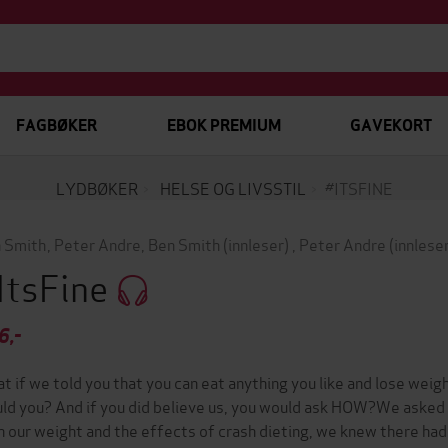
FAGBØKER
EBOK PREMIUM
GAVEKORT
LYDBØKER
HELSE OG LIVSSTIL
#ITSFINE
 Smith
,
Peter Andre
,
Ben Smith
(innleser)
,
Peter Andre
(innlese
ItsFine
6,-
t if we told you that you can eat anything you like and lose weig
ld you? And if you did believe us, you would ask HOW?We asked 
h our weight and the effects of crash dieting, we knew there had