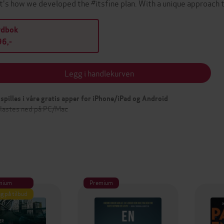
t's how we developed the #itsfine plan. With a unique approach
ydbok
6,-
Legg i handlekurven
spilles i våre gratis apper for iPhone/iPad og Android
 lastes ned på PC/Mac
mium
Premium
g på tilbud