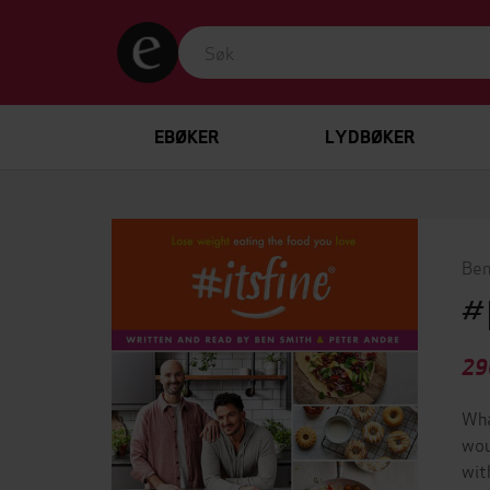
EBØKER
LYDBØKER
Ben
#
29
Wha
wou
wit