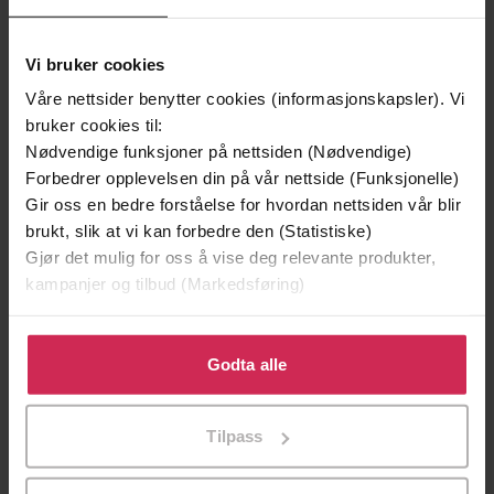
Vi bruker cookies
Våre nettsider benytter cookies (informasjonskapsler). Vi
bruker cookies til:
Nødvendige funksjoner på nettsiden (Nødvendige)
199,-
349,-
Forbedrer opplevelsen din på vår nettside (Funksjonelle)
Minnesota
Utskudd
Gir oss en bedre forståelse for hvordan nettsiden vår blir
Jo Nesbø
Jørn Lier Horst
brukt, slik at vi kan forbedre den (Statistiske)
EBOK
EBOK
Gjør det mulig for oss å vise deg relevante produkter,
kampanjer og tilbud (Markedsføring)
Klikk på «Godta alle» for å gi oss ditt samtykke til å
The simple yet revolutionary way to
bruke cookies for alle disse formålene. Du kan også
Undertittel
Godta alle
transform your body, for life
tilpasse ditt samtykke til spesifikke formål ved å klikke
på «Tilpass». Du kan når som helst trekke tilbake eller
Joanna Hall
(forfatter),
Joanna Hall
Forfattere
Tilpass
endre ditt samtykke.
(innleser),
Lucy Atkins
(forfatter)