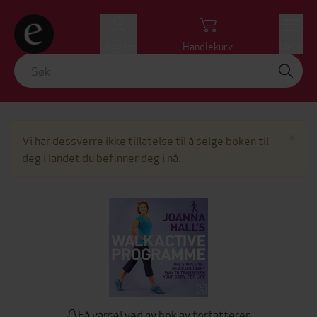
Logg inn
Handlekurv
Meny
Lu
×
Vi har dessverre ikke tillatelse til å selge boken til
deg i landet du befinner deg i nå.
Få varsel ved ny bok av forfatteren