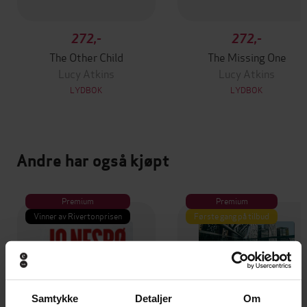
272,-
272,-
The Other Child
The Missing One
Lucy Atkins
Lucy Atkins
LYDBOK
LYDBOK
Andre har også kjøpt
Premium
Premium
Vinner av Rivertonprisen
Første gang på tilbud
Samtykke
Detaljer
Om