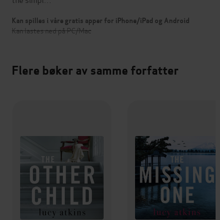
Kan spilles i våre gratis apper for iPhone/iPad og Android
Kan lastes ned på PC/Mac
Flere bøker av samme forfatter