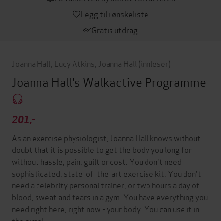
Legg til i ønskeliste
Gratis utdrag
Joanna Hall
,
Lucy Atkins
,
Joanna Hall
(innleser)
Joanna Hall's Walkactive Programme
201,-
As an exercise physiologist, Joanna Hall knows without
doubt that it is possible to get the body you long for
without hassle, pain, guilt or cost. You don't need
sophisticated, state-of-the-art exercise kit. You don't
need a celebrity personal trainer, or two hours a day of
blood, sweat and tears in a gym. You have everything you
need right here, right now - your body. You can use it in
the simpl…