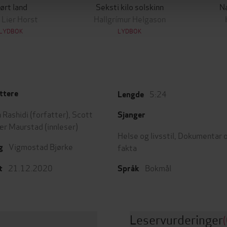
ørt land
Seksti kilo solskinn
N
 Lier Horst
Hallgrímur Helgason
LYDBOK
LYDBOK
5:24
ttere
Lengde
 Rashidi
(forfatter),
Scott
Sjanger
ær Maurstad
(innleser)
Helse og livsstil
,
Dokumentar 
Vigmostad Bjørke
fakta
g
21.12.2020
Bokmål
t
Språk
Leservurderinger
(