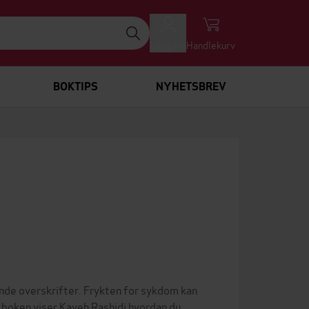
Logg inn
Handlekurv
BOKTIPS
NYHETSBREV
de overskrifter. Frykten for sykdom kan
ne boken viser Kaveh Rashidi hvordan du