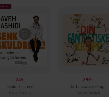
remium
249,-
299,-
Senk skuldrene!
Din fantastiske kropp
Kaveh Rashidi
Kaveh Rashidi
LYDBOK
LYDBOK