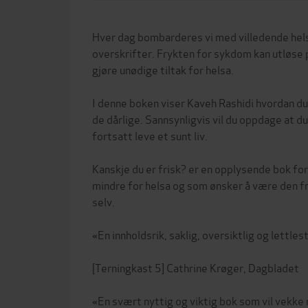
Hver dag bombarderes vi med villedende h
overskrifter. Frykten for sykdom kan utløse p
gjøre unødige tiltak for helsa.
I denne boken viser Kaveh Rashidi hvordan du
de dårlige. Sannsynligvis vil du oppdage at d
fortsatt leve et sunt liv.
Kanskje du er frisk? er en opplysende bok for
mindre for helsa og som ønsker å være den f
selv.
«En innholdsrik, saklig, oversiktlig og lettles
[Terningkast 5] Cathrine Krøger, Dagbladet
«En svært nyttig og viktig bok som vil vekke