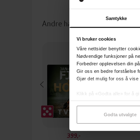
Samtykke
Andre har også kjøpt
Vi bruker cookies
Premium
Våre nettsider benytter cooki
Nødvendige funksjoner på ne
Forbedrer opplevelsen din på
Gir oss en bedre forståelse fo
Gjør det mulig for oss å vise
Klikk på «Godta alle» for å gi
samtykke til spesifikke formå
Godta utvalgte
399,-