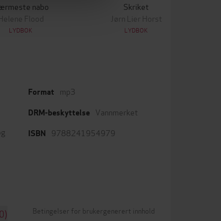
ærmeste nabo
Skriket
Helene Flood
Jørn Lier Horst
LYDBOK
LYDBOK
mp3
Format
Vannmerket
DRM-beskyttelse
og
9788241954979
ISBN
Betingelser for brukergenerert innhold
0)