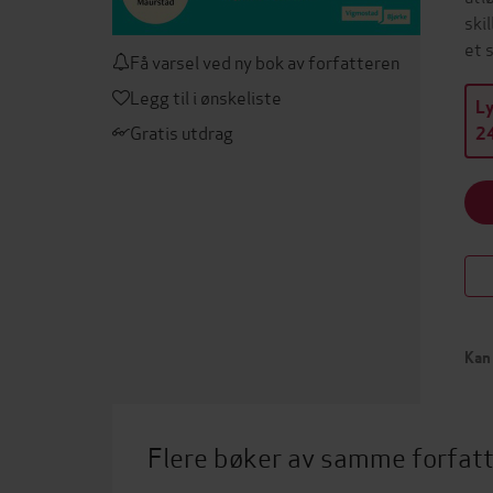
ski
et 
Få varsel ved ny bok av forfatteren
Legg til i ønskeliste
L
Gratis utdrag
24
Kan 
Flere bøker av samme forfat