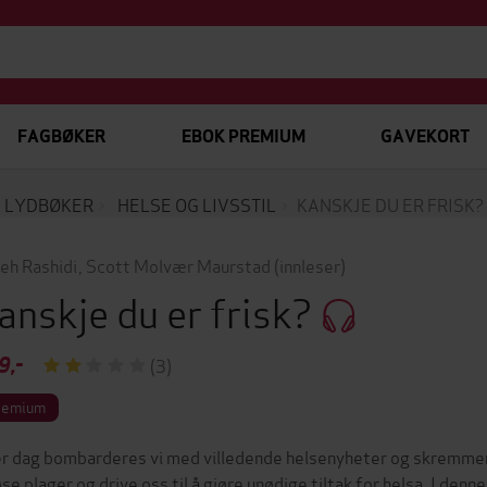
FAGBØKER
EBOK PREMIUM
GAVEKORT
LYDBØKER
HELSE OG LIVSSTIL
KANSKJE DU ER FRISK?
eh Rashidi
,
Scott Molvær Maurstad
(innleser)
anskje du er frisk?
9,-
(3)
remium
r dag bombarderes vi med villedende helsenyheter og skremmen
øse plager og drive oss til å gjøre unødige tiltak for helsa. I den