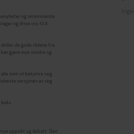
Inge
elsenyheter og skremmende
lager og drive oss til å
 skiller de gode rådene fra
u kan gjøre mye mindre og
 alle som vil bekymre seg
riskeste versjonen av seg
t bok»
 mye oppsikt og debatt. Den