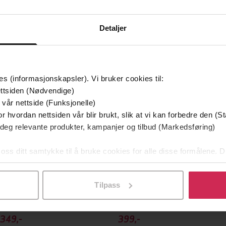
Detaljer
es (informasjonskapsler). Vi bruker cookies til:
ttsiden (Nødvendige)
 vår nettside (Funksjonelle)
r hvordan nettsiden vår blir brukt, slik at vi kan forbedre den (St
 deg relevante produkter, kampanjer og tilbud (Markedsføring)
 oss ditt samtykke til å bruke cookies for alle disse formålene. D
l ved å klikke på «Tilpass». Du kan når som helst trekke tilbake
Tilpass
349,-
399,-