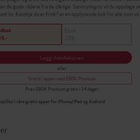
ller de gode rådene fra de dårlige. Sannsynligvis vil du oppdage 
sunt liv. Kanskje du er frisk? er en opplysende bok for alle som vi
Ebok
ydbok
229,-
9,-
Legg i handlekurven
eller
Gratis i appen med EBOK Premium
Prøv EBOK Premium gratis i 14 dager
spilles i våre gratis apper for iPhone/iPad og Android
ter