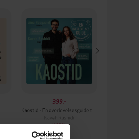
399,-
Kaostid - En overlevelsesguide til småbarnsårene
Kaveh Rashidi
LYDBOK