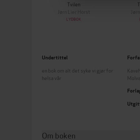
Tvilen
T
Jørn Lier Horst
Jørn
LYDBOK
Undertittel
Forfa
en bok om alt det syke vi gjør for
Kaveh
helsa vår
Molv
Forla
Utgit
Om boken