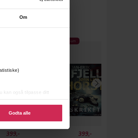
Om
Premium
atistiske)
u kan også tilpasse ditt
 eller endre ditt samtykke.
Godta alle
399,-
399,-