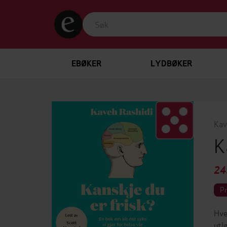
EBØKER
LYDBØKER
Kav
K
24
P
Hve
utl