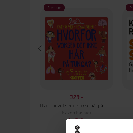
Premium
P
329,-
Hvorfor vokser det ikke hår på tunga?
Kaveh Rashidi
LYDBOK