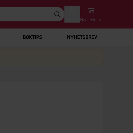
Logg inn
Handlekurv
BOKTIPS
NYHETSBREV
Lukk
×