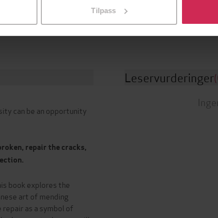
Dokumentar og fakta
Sjanger
Tilpass
Yellow Kite
g
English
Språk
Leservurderinger
(
Inge
sity can be an opportunity
 broken, repair the cracks,
ection.
his book explores the
anese art of mending
e repair as a symbol of