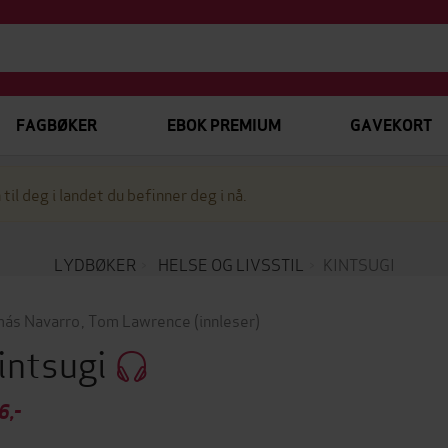
FAGBØKER
EBOK PREMIUM
GAVEKORT
 til deg i landet du befinner deg i nå.
LYDBØKER
HELSE OG LIVSSTIL
KINTSUGI
ás Navarro
,
Tom Lawrence
(innleser)
intsugi
6,-