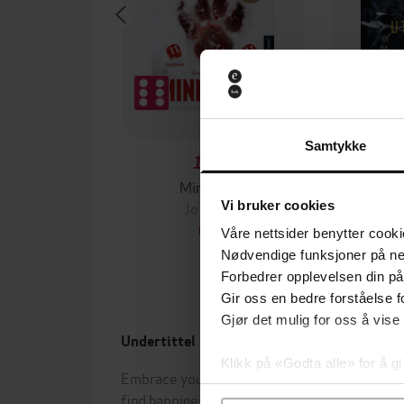
Samtykke
129,-
Minnesota
Vi bruker cookies
Jo Nesbø
Jørn
EBOK
Våre nettsider benytter cooki
Nødvendige funksjoner på ne
Forbedrer opplevelsen din på
Gir oss en bedre forståelse fo
Gjør det mulig for oss å vise
Undertittel
Forfa
Klikk på «Godta alle» for å gi
Embrace your imperfections and
Tomás
samtykke til spesifikke formå
find happiness - the Japanese way
Lawr