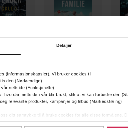
Detaljer
129,-
79,-
Utskudd
En lykkelig familie
 Lier Horst
Stian Hjelvin Andersen
P
EBOK
EBOK
es (informasjonskapsler). Vi bruker cookies til:
ttsiden (Nødvendige)
 vår nettside (Funksjonelle)
r hvordan nettsiden vår blir brukt, slik at vi kan forbedre den (St
 deg relevante produkter, kampanjer og tilbud (Markedsføring)
05.04.2018
ttere
Utgitt
 oss ditt samtykke til å bruke cookies for alle disse formålene. D
 Navarro
(forfatter),
Tom
10:25
Lengde
l ved å klikke på «Tilpass». Du kan når som helst trekke tilbake
ence
(innleser)