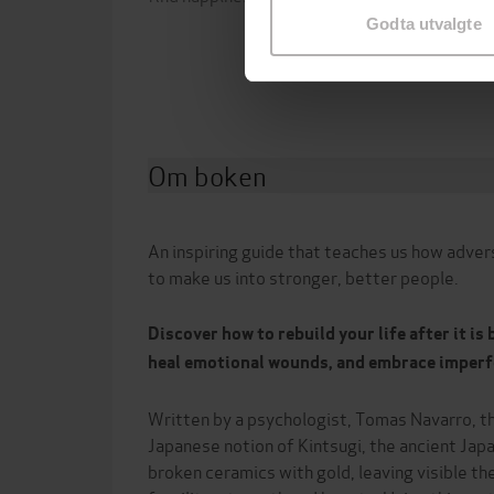
Godta utvalgte
Forla
Om boken
An inspiring guide that teaches us how adver
to make us into stronger, better people.
Discover how to rebuild your life after it is
heal emotional wounds,
and embrace imperf
Written by a psychologist, Tomas Navarro, t
Japanese notion of Kintsugi, the ancient Jap
broken ceramics with gold, leaving visible th