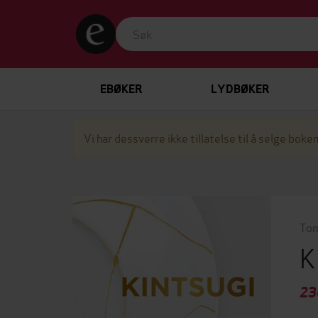
EBØKER
LYDBØKER
Vi har dessverre ikke tillatelse til å selge boken
Tom
K
23