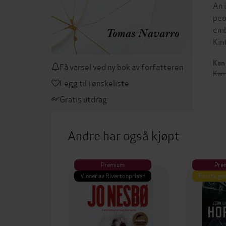
An 
peo
emb
Kin
Kan 
Få varsel ved ny bok av forfatteren
Kan
Legg til i ønskeliste
Gratis utdrag
Andre har også kjøpt
Premium
Pre
Vinner av Rivertonprisen
Første gan