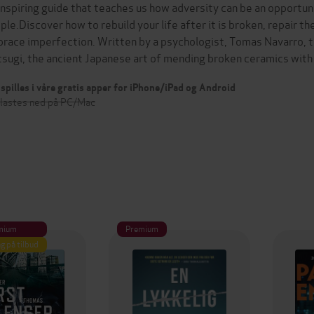
inspiring guide that teaches us how adversity can be an opportun
ple.Discover how to rebuild your life after it is broken, repair t
race imperfection. Written by a psychologist, Tomas Navarro, t
tsugi, the ancient Japanese art of mending broken ceramics with
spilles i våre gratis apper for iPhone/iPad og Android
 lastes ned på PC/Mac
mium
Premium
g på tilbud