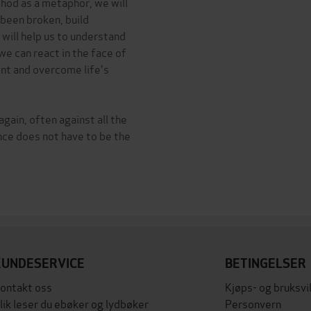
thod as a metaphor, we will
 been broken, build
will help us to understand
 we can react in the face of
ont and overcome life's
gain, often against all the
nce does not have to be the
KUNDESERVICE
BETINGELSER
ontakt oss
Kjøps- og bruksvi
lik leser du ebøker og lydbøker
Personvern