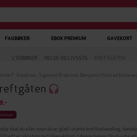
FAGBØKER
EBOK PREMIUM
GAVEKORT
LYDBØKER
HELSE OG LIVSSTIL
KREFTGÅTEN
hrine F. Vandraas
,
Sigmund Brabrand
,
Benjamin Helstad
(innleser
reftgåten
9,-
remium
skje skal du eller noen du er glad i starte kreftbehandling, kanskje
? Kreft er vår største folkesykdom. I denne boken får du vite alt 