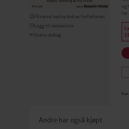
og 
har
Få varsel ved ny bok av forfatteren
Legg til i ønskeliste
L
Gratis utdrag
19
Kan 
Andre har også kjøpt