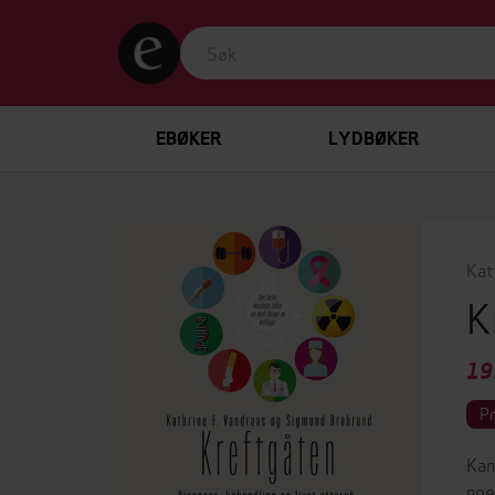
EBØKER
LYDBØKER
Kat
K
19
P
Kan
noe