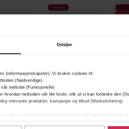
Premium
Vinner
Detaljer
es (informasjonskapsler). Vi bruker cookies til:
ttsiden (Nødvendige)
 vår nettside (Funksjonelle)
169,-
299,-
r hvordan nettsiden vår blir brukt, slik at vi kan forbedre den (St
 deg relevante produkter, kampanjer og tilbud (Markedsføring)
Kniv
Den edle kunsten å gi f**n
o Nesbø
Mark Manson
 oss ditt samtykke til å bruke cookies for alle disse formålene. D
LYDBOK
LYDBOK
l ved å klikke på «Tilpass». Du kan når som helst trekke tilbake