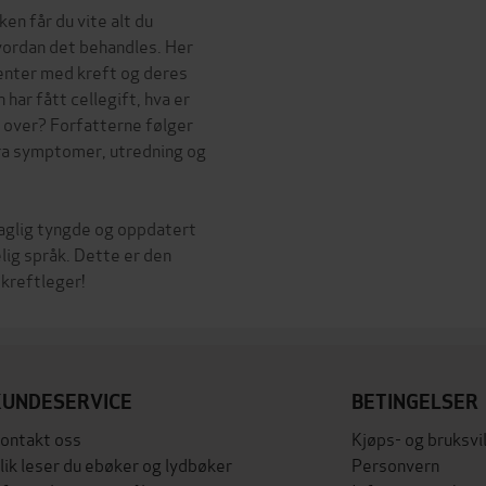
en får du vite alt du
hvordan det behandles. Her
ienter med kreft og deres
 har fått cellegift, hva er
 over? Forfatterne følger
 fra symptomer, utredning og
glig tyngde og oppdatert
lig språk. Dette er den
KUNDESERVICE
BETINGELSER
ontakt oss
Kjøps- og bruksvi
lik leser du ebøker og lydbøker
Personvern