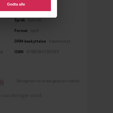
Godta alle
Bokmål
Språk
mp3
Format
Vannmerket
DRM-beskyttelse
og
9788284190303
ISBN
Betingelser for brukergenerert innhold
0)
n vurderinger ennå