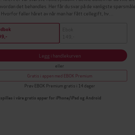
hvordan det behandles. Her får du svar på de vanligste spørsmå
. Hvorfor faller håret av når man har fått cellegift, hv…
Ebok
ydbok
149,-
9,-
Legg i handlekurven
eller
Gratis i appen med EBOK Premium
Prøv EBOK Premium gratis i 14 dager
spilles i våre gratis apper for iPhone/iPad og Android