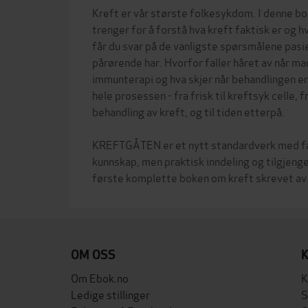
Kreft er vår største folkesykdom. I denne bok
trenger for å forstå hva kreft faktisk er og 
får du svar på de vanligste spørsmålene pas
pårørende har. Hvorfor faller håret av når man
immunterapi og hva skjer når behandlingen er
hele prosessen - fra frisk til kreftsyk celle,
behandling av kreft, og til tiden etterpå.
KREFTGÅTEN er et nytt standardverk med fa
kunnskap, men praktisk inndeling og tilgjenge
OM OSS
Om Ebok.no
K
Ledige stillinger
S