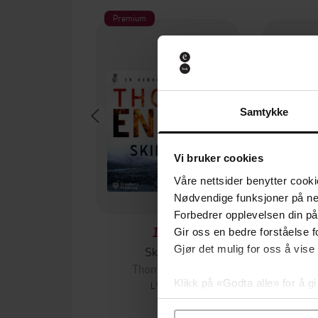
Premium
Samtykke
Vi bruker cookies
Våre nettsider benytter cooki
Nødvendige funksjoner på ne
Forbedrer opplevelsen din på
199,-
Gir oss en bedre forståelse fo
Gjør det mulig for oss å vise
Skinndød
Thomas Enger
J
Klikk på «Godta alle» for å gi
LYDBOK
samtykke til spesifikke formå