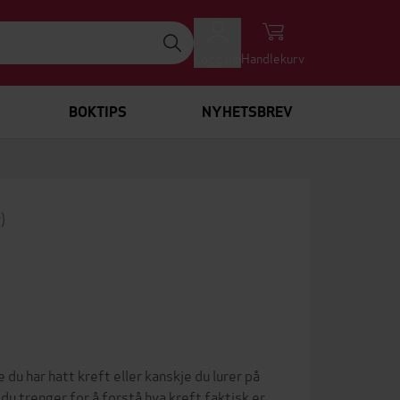
Logg inn
Handlekurv
BOKTIPS
NYHETSBREV
)
 du har hatt kreft eller kanskje du lurer på
du trenger for å forstå hva kreft faktisk er