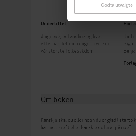
Godta utvalgte
Undertittel
Forfa
diagnose, behandling og livet
Kathr
etterpå : det du trenger å vite om
Sigmu
vår største folkesykdom
Benja
Forla
Om boken
Kanskje skal du eller noen du er glad i starte
har hatt kreft eller kanskje du lurer på noe?