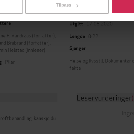
Tilpass
17.08.2020
ttere
Utgitt
ine F. Vandraas
(forfatter),
8:22
Lengde
nd Brabrand
(forfatter),
Sjanger
min Helstad
(innleser)
Helse og livsstil
,
Dokumentar 
Pilar
g
fakta
Leservurderinger
(
Inge
 kreftbehandling, kanskje du