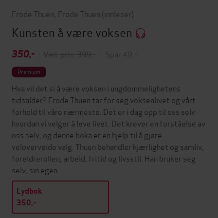
Frode Thuen
,
Frode Thuen
(innleser)
Kunsten å være voksen
350,-
|
Veil. pris: 399,-
|
Spar 49,-
Premium
Hva vil det si å være voksen i ungdommelighetens
tidsalder? Frode Thuen tar for seg voksenlivet og vårt
forhold til våre nærmeste. Det er i dag opp til oss selv
hvordan vi velger å leve livet. Det krever en forståelse av
oss selv, og denne boka er en hjelp til å gjøre
veloverveide valg. Thuen behandler kjærlighet og samliv,
foreldrerollen, arbeid, fritid og livsstil. Han bruker seg
selv, sin egen…
Lydbok
350,-