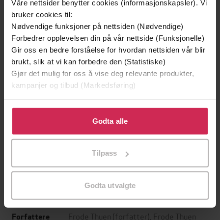
Våre nettsider benytter cookies (informasjonskapsler). Vi
bruker cookies til:
Nødvendige funksjoner på nettsiden (Nødvendige)
Forbedrer opplevelsen din på vår nettside (Funksjonelle)
Gir oss en bedre forståelse for hvordan nettsiden vår blir
brukt, slik at vi kan forbedre den (Statistiske)
Gjør det mulig for oss å vise deg relevante produkter,
kampanjer og tilbud (Markedsføring)
Klikk på «Godta alle» for å gi oss ditt samtykke til å
bruke cookies for alle disse formålene. Du kan også
Godta alle
399,-
tilpasse ditt samtykke til spesifikke formål ved å klikke
Så gjør vi så
på «Tilpass». Du kan når som helst trekke tilbake eller
Helga Flatland
Tilpass
endre ditt samtykke.
LYDBOK
Godta utvalgte
Frode Thuen
(forfatter),
Frode Thuen
Forfattere