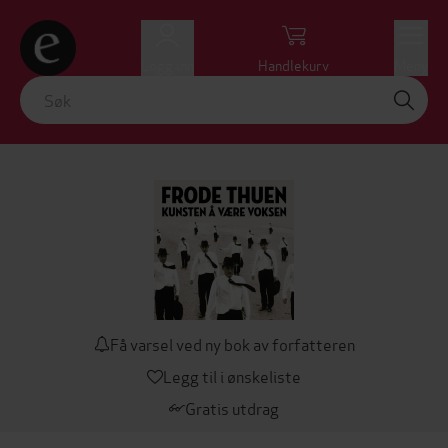
Logg inn
Handlekurv
Meny
Få varsel ved ny bok av forfatteren
Legg til i ønskeliste
Gratis utdrag