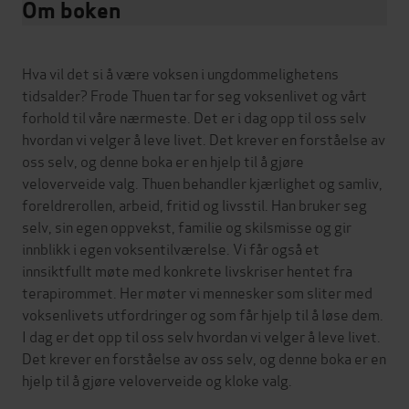
Om boken
Hva vil det si å være voksen i ungdommelighetens
tidsalder? Frode Thuen tar for seg voksenlivet og vårt
forhold til våre nærmeste. Det er i dag opp til oss selv
hvordan vi velger å leve livet. Det krever en forståelse av
oss selv, og denne boka er en hjelp til å gjøre
veloverveide valg. Thuen behandler kjærlighet og samliv,
foreldrerollen, arbeid, fritid og livsstil. Han bruker seg
selv, sin egen oppvekst, familie og skilsmisse og gir
innblikk i egen voksentilværelse. Vi får også et
innsiktfullt møte med konkrete livskriser hentet fra
terapirommet. Her møter vi mennesker som sliter med
voksenlivets utfordringer og som får hjelp til å løse dem.
I dag er det opp til oss selv hvordan vi velger å leve livet.
Det krever en forståelse av oss selv, og denne boka er en
hjelp til å gjøre veloverveide og kloke valg.