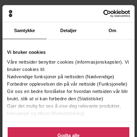
199,-
349,-
Minnesota
Utskudd
Jo Nesbø
Jørn Lier Horst
EBOK
EBOK
Samtykke
Detaljer
Om
Vi bruker cookies
Våre nettsider benytter cookies (informasjonskapsler). Vi
Amanda Lovelace
(forfatter),
Amanda
Forfattere
bruker cookies til:
Lovelace
(innleser)
Nødvendige funksjoner på nettsiden (Nødvendige)
John Murray One
Forlag
Forbedrer opplevelsen din på vår nettside (Funksjonelle)
Gir oss en bedre forståelse for hvordan nettsiden vår blir
07.03.2024
Utgitt
brukt, slik at vi kan forbedre den (Statistiske)
Gjør det mulig for oss å vise deg relevante produkter,
4:59
Lengde
kampanjer og tilbud (Markedsføring)
Helse og livsstil
,
Dokumentar og fakta
Sjanger
Klikk på «Godta alle» for å gi oss ditt samtykke til å
English
Språk
bruke cookies for alle disse formålene. Du kan også
Godta alle