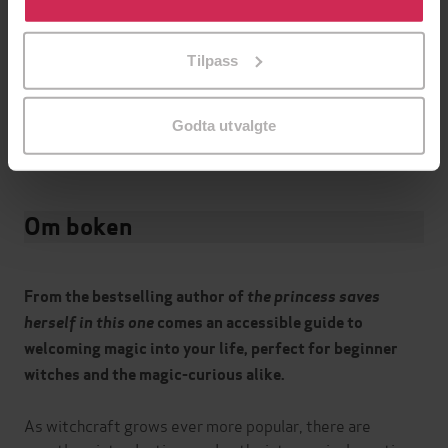
tilpasse ditt samtykke til spesifikke formål ved å klikke
mp3
Format
på «Tilpass». Du kan når som helst trekke tilbake eller
Tilpass
endre ditt samtykke.
Kun app
DRM-
beskyttelse
Godta utvalgte
9781399818803
ISBN
Om boken
From the bestselling author of
the princess saves
herself in this one
comes an accessible guide to
welcoming magic into your life, perfect for beginner
witches and the magic-curious alike.
As witchcraft grows ever more popular, there are