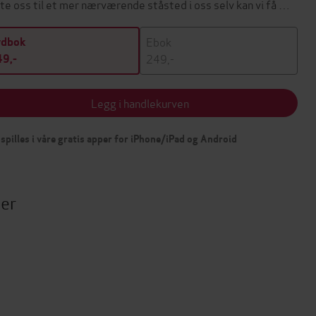
tte oss til et mer nærværende ståsted i oss selv kan vi få …
Ebok
ydbok
249,-
9,-
Legg i handlekurven
spilles i våre gratis apper for iPhone/iPad og Android
ter