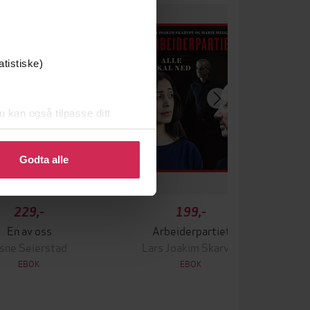
atistiske)
u kan også tilpasse ditt
 eller endre ditt samtykke.
Godta alle
229,-
199,-
En av oss
Arbeiderpartiet
sne Seierstad
Lars Joakim Skarvøy
EBOK
EBOK