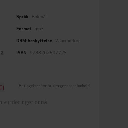
Bokmål
Språk
mp3
Format
Vannmerket
DRM-beskyttelse
og
9788202507725
ISBN
Betingelser for brukergenerert innhold
0)
n vurderinger ennå