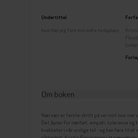
Undertittel
Forfa
hvordan jeg fant min indre hvileplass
Krist
Flood
(innle
Forla
Om boken
Nærvær er første skritt på vei mot noe mer e
Det åpner for nærhet, empati, toleranse og 
kvaliteter i vår urolige tid - og kan føre til at
sårbarhet. Kristin Flood mener at nærvær er