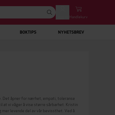
Logg inn
Handlekurv
BOKTIPS
NYHETSBREV
e. Det åpner for nærhet, empati, toleranse
il at vi våger å vise større sårbarhet. Kristin
 mer levende del av vår bevissthet. Ved å