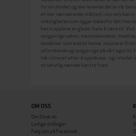
for en utvidet og mer levende del av vår bevis
et mer nærværende ståsted i oss selv kan vi få
virkeligheten som ligger bakenfor det hverda
kan vi oppleve en glede i bare å være til. Ved 
nysgjerrige søken, menneskemøter, meditasjo
hendelser som endret henne, inspirerer Kristi
utforskende og nysgjerrige på vårt eget liv. H
tak i strevet etter å oppnå noe - og i stedet 
et naturlig nærvær kan tre fram.
OM OSS
Om Ebok.no
K
Ledige stillinger
S
Følg oss på Facebook
O