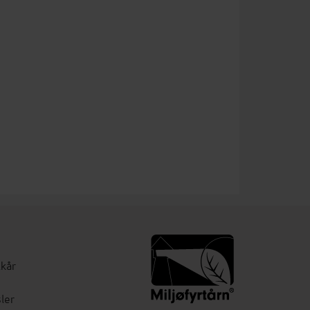
lkår
ler