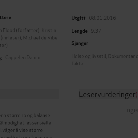
08.01.2016
ttere
Utgitt
in Flood
(forfatter),
Kristin
9:37
Lengde
(innleser),
Michael de Vibe
Sjanger
ser)
Helse og livsstil
,
Dokumentar 
Cappelen Damm
g
fakta
Leservurderinger
(
Inge
nn større ro og balanse.
tålmodighet, essensielle
 vi våger å vise større
 en nøkkel som åpner opp