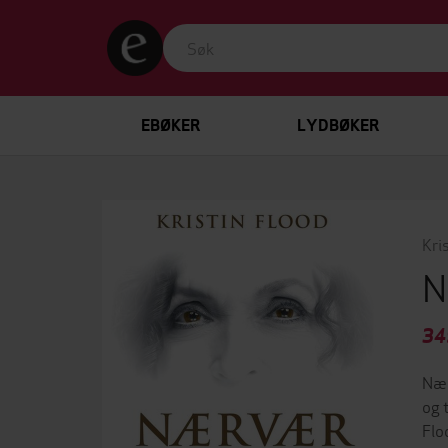
EBØKER
LYDBØKER
Kri
N
34
Nær
og 
Flo