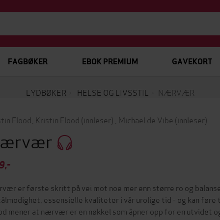
FAGBØKER
EBOK PREMIUM
GAVEKORT
LYDBØKER
HELSE OG LIVSSTIL
NÆRVÆR
stin Flood
,
Kristin Flood
(innleser)
,
Michael de Vibe
(innleser)
ærvær
9,-
vær er første skritt på vei mot noe mer enn større ro og balans
tålmodighet, essensielle kvaliteter i vår urolige tid - og kan føre t
od mener at nærvær er en nøkkel som åpner opp for en utvidet og