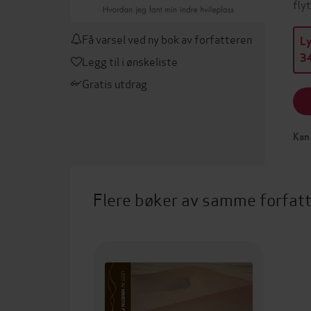
fly
Få varsel ved ny bok av forfatteren
L
34
Legg til i ønskeliste
Gratis utdrag
Kan 
Flere bøker av samme forfat