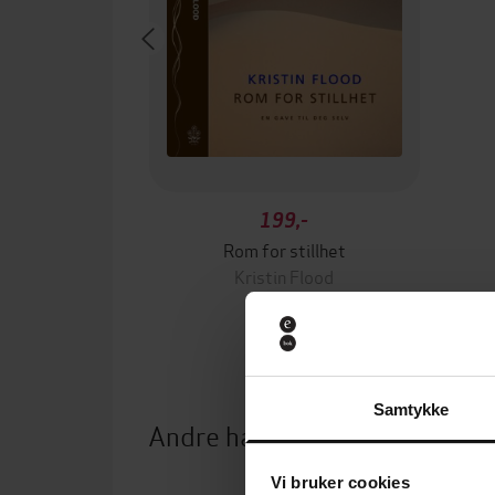
199,-
Rom for stillhet
Kristin Flood
LYDBOK
Samtykke
Andre har også kjøpt
Vi bruker cookies