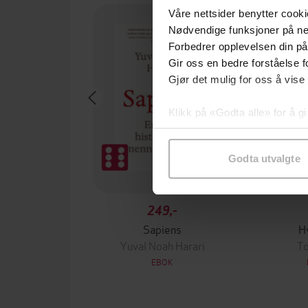
Premium
Våre nettsider benytter cooki
Nødvendige funksjoner på ne
Forbedrer opplevelsen din på
Gir oss en bedre forståelse fo
Gjør det mulig for oss å vise
Klikk på «Godta alle» for å gi
samtykke til spesifikke formå
Godta utvalgte
249,-
Sapiens
H
Yuval Noah Harari
To
EBOK