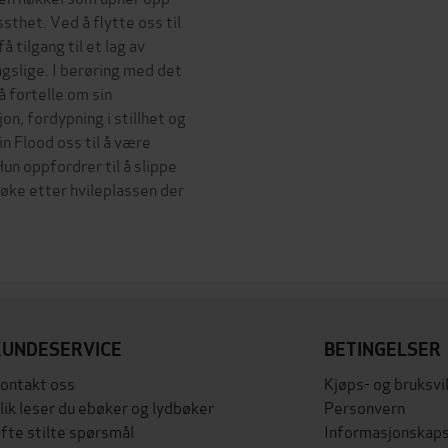
sthet. Ved å flytte oss til
 tilgang til et lag av
gslige. I berøring med det
å fortelle om sin
n, fordypning i stillhet og
n Flood oss til å være
un oppfordrer til å slippe
søke etter hvileplassen der
KUNDESERVICE
BETINGELSER
ontakt oss
Kjøps- og bruksvi
lik leser du ebøker og lydbøker
Personvern
fte stilte spørsmål
Informasjonskaps