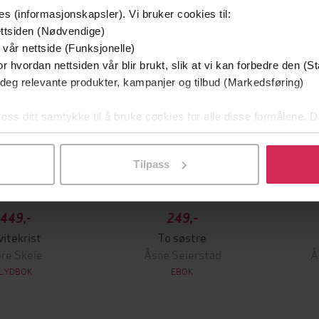
Vi anbefaler
es (informasjonskapsler). Vi bruker cookies til:
ttsiden (Nødvendige)
 vår nettside (Funksjonelle)
r hvordan nettsiden vår blir brukt, slik at vi kan forbedre den (St
 deg relevante produkter, kampanjer og tilbud (Markedsføring)
 oss ditt samtykke til å bruke cookies for alle disse formålene. D
l ved å klikke på «Tilpass». Du kan når som helst trekke tilbake
Tilpass
449,-
249,-
vitekrist
To søstre
re Skeie
Åsne Seierstad
Å
LYDBOK
EBOK