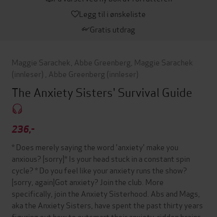
Legg til i ønskeliste
Gratis utdrag
Maggie Sarachek
,
Abbe Greenberg
,
Maggie Sarachek
(innleser)
,
Abbe Greenberg
(innleser)
The Anxiety Sisters' Survival Guide
236,-
* Does merely saying the word 'anxiety' make you
anxious? [sorry]* Is your head stuck in a constant spin
cycle? * Do you feel like your anxiety runs the show?
[sorry, again]Got anxiety? Join the club. More
specifically, join the Anxiety Sisterhood. Abs and Mags,
aka the Anxiety Sisters, have spent the past thirty years
figuring out how to outsmart their anxiety-ridden brains,