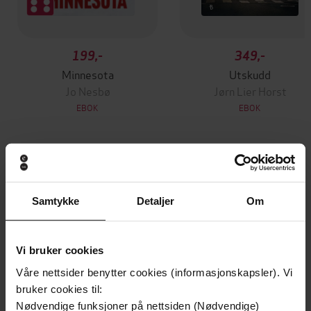
199,-
349,-
Minnesota
Utskudd
Jo Nesbø
Jørn Lier Horst
EBOK
EBOK
How You Can Become More Hopeful,
Undertittel
Connected, and Happy
Samtykke
Detaljer
Om
Maggie Sarachek
(forfatter),
Maggie
Forfattere
Sarachek
(innleser),
Abbe Greenberg
Vi bruker cookies
(forfatter),
Abbe Greenberg
(innleser)
Våre nettsider benytter cookies (informasjonskapsler). Vi
Sheldon Press
Forlag
bruker cookies til:
Nødvendige funksjoner på nettsiden (Nødvendige)