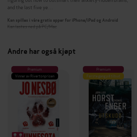
and the last five ye…
Kan spilles i våre gratis apper for iPhone/iPad og Android
Kan lastes ned på PC/Mac
Andre har også kjøpt
Premium
Premium
Vinner av Rivertonprisen
Første gang på tilbud