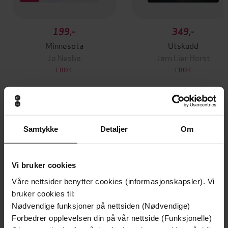
199,-
349,-
Minnesota
Utskudd
Jo Nesbø
Jørn Lier Horst
EBOK
EBOK
Anxiety and Burnout are Logical (and You
Undertittel
Samtykke
Detaljer
Om
Can Overcome Them)
Dr Martin Brunet
(forfatter),
Dr Martin
Forfattere
Vi bruker cookies
Brunet
(innleser)
Våre nettsider benytter cookies (informasjonskapsler). Vi
John Murray
Forlag
bruker cookies til:
Nødvendige funksjoner på nettsiden (Nødvendige)
21.03.2025
Utgitt
Forbedrer opplevelsen din på vår nettside (Funksjonelle)