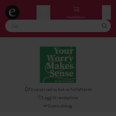
Logg inn
Handlekurv
Meny
Få varsel ved ny bok av forfatteren
Legg til i ønskeliste
Gratis utdrag