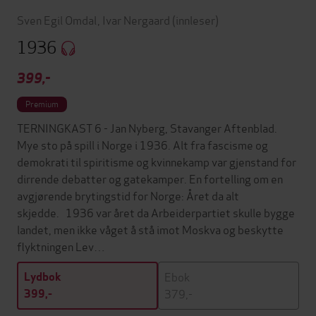
Sven Egil Omdal
,
Ivar Nergaard
(innleser)
1936
399,-
Premium
TERNINGKAST 6 - Jan Nyberg, Stavanger Aftenblad.
Mye sto på spill i Norge i 1936. Alt fra fascisme og
demokrati til spiritisme og kvinnekamp var gjenstand for
dirrende debatter og gatekamper. En fortelling om en
avgjørende brytingstid for Norge: Året da alt
skjedde. 1936 var året da Arbeiderpartiet skulle bygge
landet, men ikke våget å stå imot Moskva og beskytte
flyktningen Lev…
Ebok
Lydbok
379,-
399,-