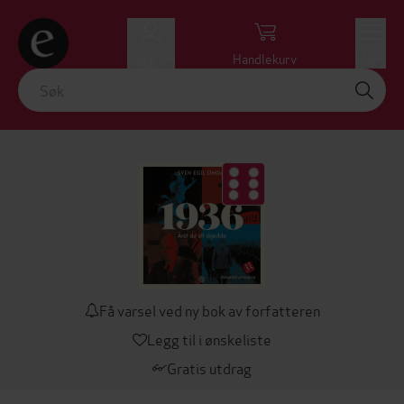
Logg inn
Handlekurv
Meny
Få varsel ved ny bok av forfatteren
Legg til i ønskeliste
Gratis utdrag