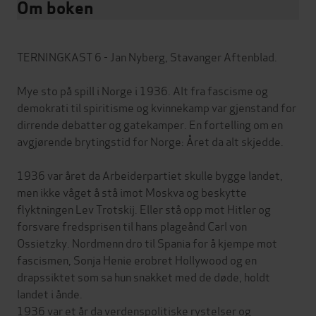
Om boken
TERNINGKAST 6 - Jan Nyberg, Stavanger Aftenblad.
Mye sto på spill i Norge i 1936. Alt fra fascisme og
demokrati til spiritisme og kvinnekamp var gjenstand for
dirrende debatter og gatekamper. En fortelling om en
avgjørende brytingstid for Norge: Året da alt skjedde.
1936 var året da Arbeiderpartiet skulle bygge landet,
men ikke våget å stå imot Moskva og beskytte
flyktningen Lev Trotskij. Eller stå opp mot Hitler og
forsvare fredsprisen til hans plageånd Carl von
Ossietzky. Nordmenn dro til Spania for å kjempe mot
fascismen, Sonja Henie erobret Hollywood og en
drapssiktet som sa hun snakket med de døde, holdt
landet i ånde.
1936 var et år da verdenspolitiske rystelser og