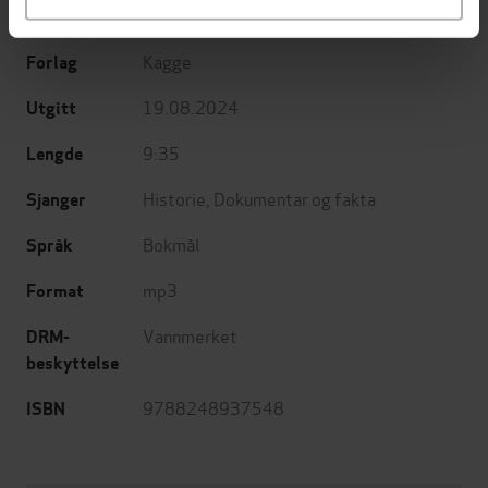
Nergaard
(innleser)
Kagge
Forlag
19.08.2024
Utgitt
9:35
Lengde
Historie
,
Dokumentar og fakta
Sjanger
Bokmål
Språk
mp3
Format
Vannmerket
DRM-
beskyttelse
9788248937548
ISBN