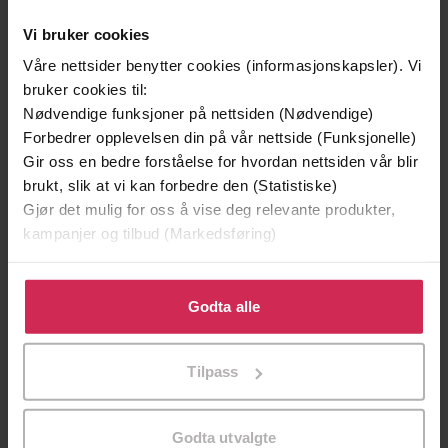
Vi bruker cookies
Våre nettsider benytter cookies (informasjonskapsler). Vi
bruker cookies til:
Nødvendige funksjoner på nettsiden (Nødvendige)
Forbedrer opplevelsen din på vår nettside (Funksjonelle)
Gir oss en bedre forståelse for hvordan nettsiden vår blir
brukt, slik at vi kan forbedre den (Statistiske)
Gjør det mulig for oss å vise deg relevante produkter,
kampanjer og tilbud (Markedsføring)
299,-
449,-
Minnesota
Generasjon null
Klikk på «Godta alle» for å gi oss ditt samtykke til å
Jo Nesbø
Stefan Ahnhem
bruke cookies for alle disse formålene. Du kan også
Godta alle
tilpasse ditt samtykke til spesifikke formål ved å klikke
LYDBOK
LYDBOK
på «Tilpass». Du kan når som helst trekke tilbake eller
Tilpass
endre ditt samtykke.
Sven Egil Omdal
(forfatter),
Ivar
Godta utvalgte
Forfattere