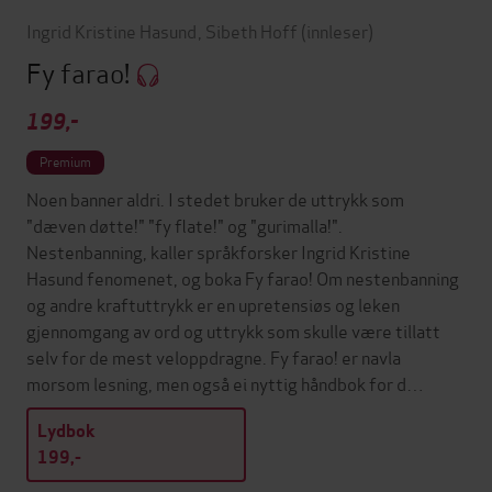
Ingrid Kristine Hasund
,
Sibeth Hoff
(innleser)
Fy farao!
199,-
Premium
Noen banner aldri. I stedet bruker de uttrykk som
"dæven døtte!" "fy flate!" og "gurimalla!".
Nestenbanning, kaller språkforsker Ingrid Kristine
Hasund fenomenet, og boka Fy farao! Om nestenbanning
og andre kraftuttrykk er en upretensiøs og leken
gjennomgang av ord og uttrykk som skulle være tillatt
selv for de mest veloppdragne. Fy farao! er navla
morsom lesning, men også ei nyttig håndbok for d…
Lydbok
199,-