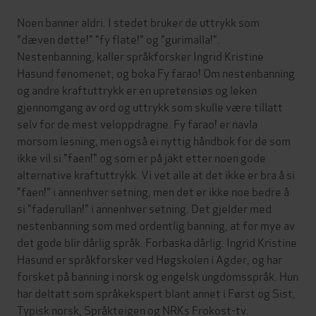
Noen banner aldri. I stedet bruker de uttrykk som
"dæven døtte!" "fy flate!" og "gurimalla!".
Nestenbanning, kaller språkforsker Ingrid Kristine
Hasund fenomenet, og boka Fy farao! Om nestenbanning
og andre kraftuttrykk er en upretensiøs og leken
gjennomgang av ord og uttrykk som skulle være tillatt
selv for de mest veloppdragne. Fy farao! er navla
morsom lesning, men også ei nyttig håndbok for de som
ikke vil si "faen!" og som er på jakt etter noen gode
alternative kraftuttrykk. Vi vet alle at det ikke er bra å si
"faen!" i annenhver setning, men det er ikke noe bedre å
si "faderullan!" i annenhver setning. Det gjelder med
nestenbanning som med ordentlig banning, at for mye av
det gode blir dårlig språk. Forbaska dårlig. Ingrid Kristine
Hasund er språkforsker ved Høgskolen i Agder, og har
forsket på banning i norsk og engelsk ungdomsspråk. Hun
har deltatt som språkekspert blant annet i Først og Sist,
Typisk norsk, Språkteigen og NRKs Frokost-tv.