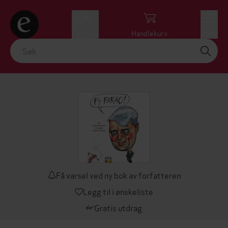
Logg inn
Handlekurv
Meny
Få varsel ved ny bok av forfatteren
Legg til i ønskeliste
Gratis utdrag