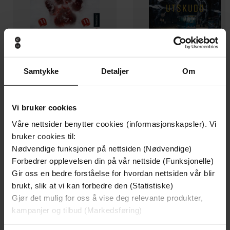
Samtykke
Detaljer
Om
199,-
349,-
Minnesota
Utskudd
Vi bruker cookies
Jo Nesbø
Jørn Lier Horst
EBOK
EBOK
Våre nettsider benytter cookies (informasjonskapsler). Vi
bruker cookies til:
Nødvendige funksjoner på nettsiden (Nødvendige)
Forbedrer opplevelsen din på vår nettside (Funksjonelle)
Gir oss en bedre forståelse for hvordan nettsiden vår blir
om nestenbanning og andre kraftuttrykk
Undertittel
brukt, slik at vi kan forbedre den (Statistiske)
Gjør det mulig for oss å vise deg relevante produkter,
Ingrid Kristine Hasund
(forfatter),
Sibeth
Forfattere
kampanjer og tilbud (Markedsføring)
Hoff
(innleser)