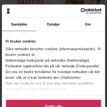
Samtykke
Detaljer
Om
249,-
449,-
Vi bruker cookies
Sapiens
Hvitekrist
Våre nettsider benytter cookies (informasjonskapsler). Vi
Yuval Noah Harari
Tore Skeie
bruker cookies til:
EBOK
LYDBOK
Nødvendige funksjoner på nettsiden (Nødvendige)
Forbedrer opplevelsen din på vår nettside (Funksjonelle)
Gir oss en bedre forståelse for hvordan nettsiden vår blir
brukt, slik at vi kan forbedre den (Statistiske)
frontsøstrene på østfronten
Gjør det mulig for oss å vise deg relevante produkter,
Undertittel
kampanjer og tilbud (Markedsføring)
Eirik Gripp Bay
(forfatter),
Camilla
Forfattere
Belsvik
(innleser)
Klikk på «Godta alle» for å gi oss ditt samtykke til å
bruke cookies for alle disse formålene. Du kan også
Godta alle