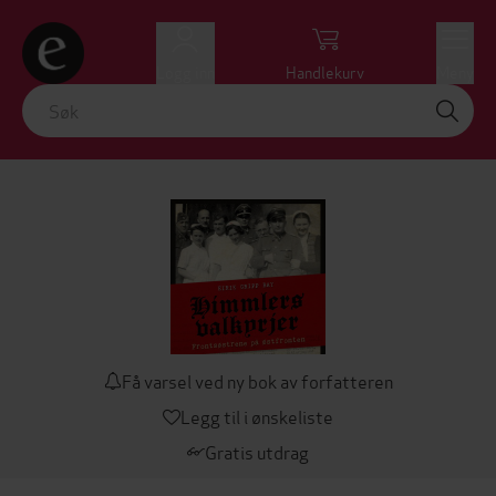
Logg inn
Handlekurv
Meny
Få varsel ved ny bok av forfatteren
Legg til i ønskeliste
Gratis utdrag