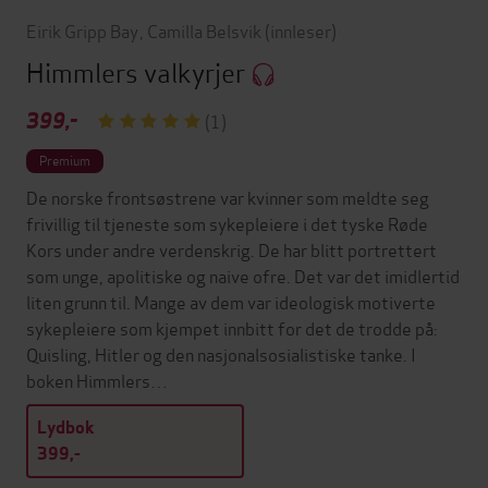
Eirik Gripp Bay
,
Camilla Belsvik
(innleser)
Himmlers valkyrjer
399,-
(1)
Premium
De norske frontsøstrene var kvinner som meldte seg
frivillig til tjeneste som sykepleiere i det tyske Røde
Kors under andre verdenskrig. De har blitt portrettert
som unge, apolitiske og naive ofre. Det var det imidlertid
liten grunn til. Mange av dem var ideologisk motiverte
sykepleiere som kjempet innbitt for det de trodde på:
Quisling, Hitler og den nasjonalsosialistiske tanke. I
boken Himmlers…
Lydbok
399,-