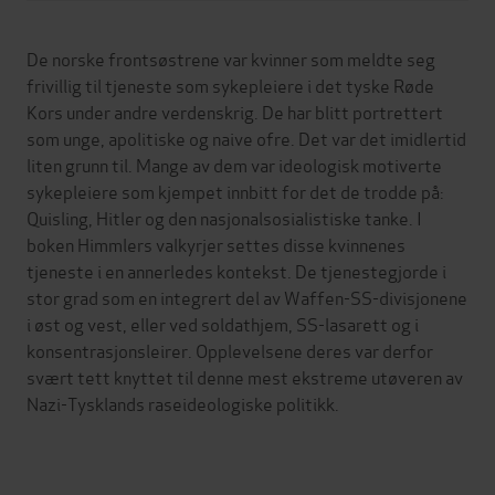
De norske frontsøstrene var kvinner som meldte seg
frivillig til tjeneste som sykepleiere i det tyske Røde
Kors under andre verdenskrig. De har blitt portrettert
som unge, apolitiske og naive ofre. Det var det imidlertid
liten grunn til. Mange av dem var ideologisk motiverte
sykepleiere som kjempet innbitt for det de trodde på:
Quisling, Hitler og den nasjonalsosialistiske tanke. I
boken Himmlers valkyrjer settes disse kvinnenes
tjeneste i en annerledes kontekst. De tjenestegjorde i
stor grad som en integrert del av Waffen-SS-divisjonene
i øst og vest, eller ved soldathjem, SS-lasarett og i
konsentrasjonsleirer. Opplevelsene deres var derfor
svært tett knyttet til denne mest ekstreme utøveren av
Nazi-Tysklands raseideologiske politikk.