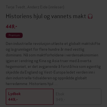
Terje Tvedt
,
Anderz Eide
(innleser)
Historiens hjul og vannets makt
449,-
Premium
Den industrielle revolusjon utløste et globalt maktskifte
og la grunnlaget for flere hundre år med vestlig
dominans. Nå som maktforholdene i verdensøkonomien
igjen er i endring og Kina og Asia truer med å overta
hegemoniet, er det avgjørende å forstå hva som egentlig
skjedde da England og Vest-Europa ledet verden inn i
den industrielle tidsalderen og oppnådde globalt
herredømme. Historiens hjul …
Ebok
Lydbok
349,-
449,-