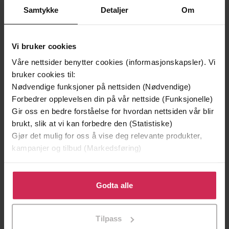
Samtykke
Detaljer
Om
Vi bruker cookies
Våre nettsider benytter cookies (informasjonskapsler). Vi
bruker cookies til:
Nødvendige funksjoner på nettsiden (Nødvendige)
Forbedrer opplevelsen din på vår nettside (Funksjonelle)
Gir oss en bedre forståelse for hvordan nettsiden vår blir
brukt, slik at vi kan forbedre den (Statistiske)
129,-
449,-
Gjør det mulig for oss å vise deg relevante produkter,
Minnesota
Ufred
kampanjer og tilbud (Markedsføring)
Jo Nesbø
Åsne Seierstad
LYDBOK
LYDBOK
Klikk på «Godta alle» for å gi oss ditt samtykke til å
bruke cookies for alle disse formålene. Du kan også
Godta alle
tilpasse ditt samtykke til spesifikke formål ved å klikke
på «Tilpass». Du kan når som helst trekke tilbake eller
Tilpass
endre ditt samtykke.
da England og Europa vant, og Kina og Asia
Undertittel