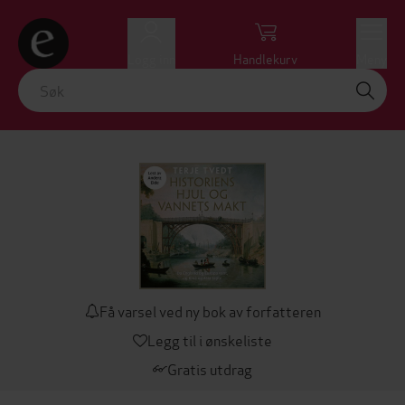
Logg inn
Handlekurv
Meny
Få varsel ved ny bok av forfatteren
Legg til i ønskeliste
Gratis utdrag