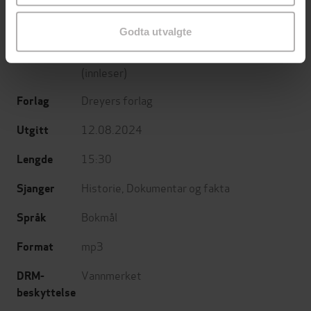
tapte : da England og Europa vant, og Kina
og Asia tapte
Godta utvalgte
Terje Tvedt
(forfatter),
Anderz Eide
Forfattere
(innleser)
Dreyers forlag
Forlag
12.08.2024
Utgitt
15:30
Lengde
Historie
,
Dokumentar og fakta
Sjanger
Bokmål
Språk
mp3
Format
Vannmerket
DRM-
beskyttelse