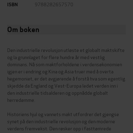
9788282657570
ISBN
Om boken
Den industrielle revolusjon utløste et globalt maktskifte
og la grunnlaget for flere hundre år med vestlig
dominans. Nå som maktforholdene i verdensøkonomien
igjen er i endring og Kina og Asia truer med å overta
hegemoniet, er det avgjørende å forstå hva som egentlig
skjedde da England og Vest-Europa ledet verden inn i
den industrielle tidsalderen og oppnådde globalt
herredømme.
Historiens hjul og vannets makt utfordrer det gjengse
synet på den industrielle revolusjon og den moderne
verdens fremvekst. Den røsker opp i fasttømrede