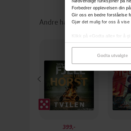
Nødvendige funksjoner på ne
Forbedrer opplevelsen din på
Gir oss en bedre forståelse fo
Andre har også kjøpt
Gjør det mulig for oss å vise
Klikk på «Godta alle» for å gi
samtykke til spesifikke formå
Godta utvalgte
399,-