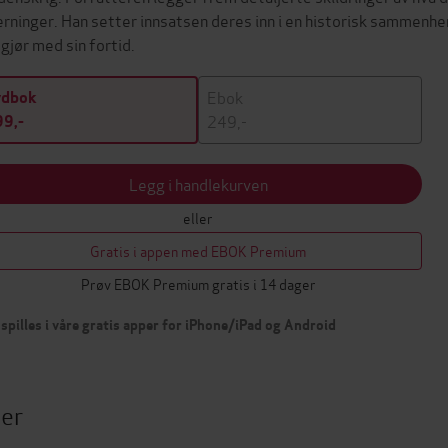
erninger. Han setter innsatsen deres inn i en historisk sammenh
gjør med sin fortid.
Ebok
ydbok
249,-
9,-
Legg i handlekurven
eller
Gratis i appen med EBOK Premium
Prøv EBOK Premium gratis i 14 dager
spilles i våre gratis apper for iPhone/iPad og Android
ter