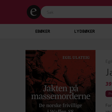
EBØKER
LYDBØKER
Egi
J
39
P
For
ver