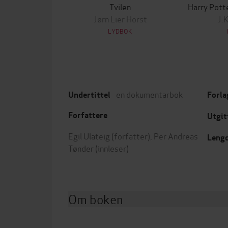
Tvilen
Jørn Lier Horst
J.
LYDBOK
en dokumentarbok
Undertittel
Forla
Forfattere
Utgit
Egil Ulateig
(forfatter),
Per Andreas
Leng
Tønder
(innleser)
Om boken