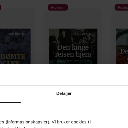
Premium
Premi
399,-
399,-
Detaljer
ømte engler
Den lange reisen hjem
De g
il Ulateig
Egil Ulateig
LYDBOK
LYDBOK
es (informasjonskapsler). Vi bruker cookies til: