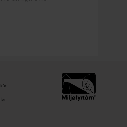
lkår
ler