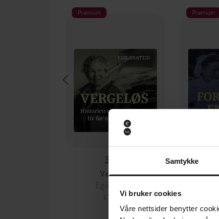
Premium
Premium
399,-
Samtykke
Vergeløs
Ford
Egil Ulateig
Eg
Vi bruker cookies
LYDBOK
Våre nettsider benytter cooki