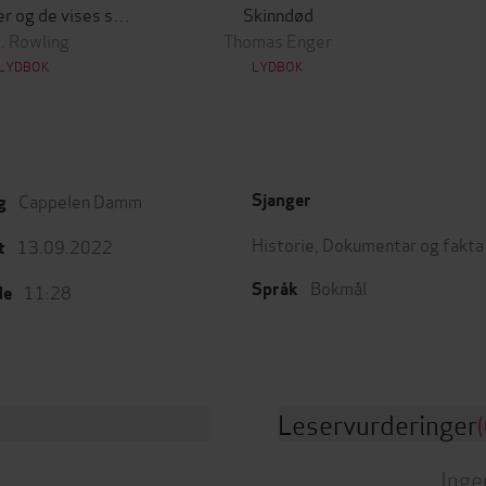
Harry Potter og de vises stein
Skinndød
K. Rowling
Thomas Enger
LYDBOK
LYDBOK
Cappelen Damm
Sjanger
g
Historie
,
Dokumentar og fakta
13.09.2022
t
Bokmål
Språk
11:28
de
Leservurderinger
(
Inge