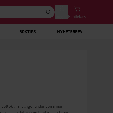
Logg inn
Handlekurv
BOKTIPS
NYHETSBREV
 deltok i handlinger under den annen
frivillige deltok i av forskjellige typer