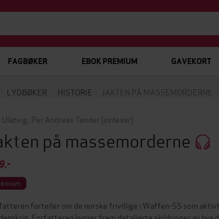
FAGBØKER
EBOK PREMIUM
GAVEKORT
LYDBØKER
HISTORIE
JAKTEN PÅ MASSEMORDERNE
l Ulateig
,
Per Andreas Tønder
(innleser)
akten på massemorderne
9,-
remium
fatteren forteller om de norske frivillige i Waffen-SS som aktivt
denskrig. Forfatteren legger frem detaljerte skildringer av hva de 