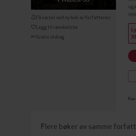
ugj
opp
Få varsel ved ny bok av forfatteren
Legg til i ønskeliste
L
Gratis utdrag
39
Kan 
Flere bøker av samme forfat