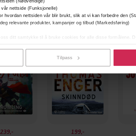
ttsiden (Nødvendige)
 vår nettside (Funksjonelle)
r hvordan nettsiden vår blir brukt, slik at vi kan forbedre den (St
 deg relevante produkter, kampanjer og tilbud (Markedsføring)
 oss ditt samtykke til å bruke cookies for alle disse formålene. D
Premium
Boka b
l ved å klikke på «Tilpass». Du kan når som helst trekke tilbake
Tilpass
239,-
199,-