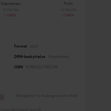
Snømannen
Politi
Jo Nesbø
Jo Nesbø
LYDBOK
LYDBOK
mp3
Format
Vannmerket
DRM-beskyttelse
9788202780296
ISBN
Betingelser for brukergenerert innhold
0)
n vurderinger ennå