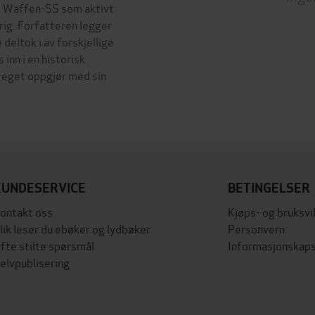
e i Waffen-SS som aktivt
rig. Forfatteren legger
 deltok i av forskjellige
inn i en historisk
eget oppgjør med sin
KUNDESERVICE
BETINGELSER
ontakt oss
Kjøps- og bruksvi
lik leser du ebøker og lydbøker
Personvern
fte stilte spørsmål
Informasjonskaps
elvpublisering