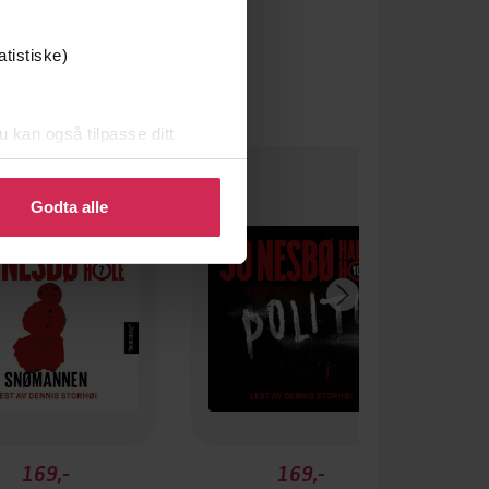
atistiske)
u kan også tilpasse ditt
ak filmen
 eller endre ditt samtykke.
Godta alle
169,-
169,-