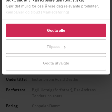
brukt, slik at vi kan forbedre den (Statistiske)
Gjør det mulig for oss å vise deg relevante produkter,
kampanjer og tilbud (Markedsføring)
Klikk på «Godta alle» for å gi oss ditt samtykke til å
bruke cookies for alle disse formålene. Du kan også
Godta alle
239,-
119,-
tilpasse ditt samtykke til spesifikke formål ved å klikke
Harry Potter og de vises stein
Offer uten ansikt
på «Tilpass». Du kan når som helst trekke tilbake eller
J.K. Rowling
Stefan Ahnhem
Tilpass
endre ditt samtykke.
LYDBOK
LYDBOK
Godta utvalgte
historien om Roald Dysthe
Undertittel
Egil Ulateig
(forfatter),
Per Andreas
Forfattere
Tønder
(innleser)
Cappelen Damm
Forlag