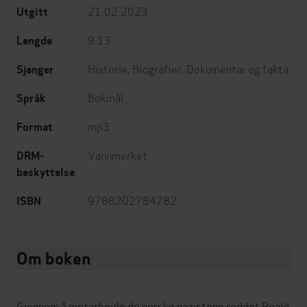
21.02.2023
Utgitt
9:13
Lengde
Historie
,
Biografier
,
Dokumentar og fakta
Sjanger
Bokmål
Språk
mp3
Format
Vannmerket
DRM-
beskyttelse
9788202784782
ISBN
Om boken
Gjennom å motarbeide de norske nazistene reddet Roald