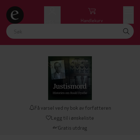
Logg inn
Handlekurv
Meny
Få varsel ved ny bok av forfatteren
Legg til i ønskeliste
Gratis utdrag