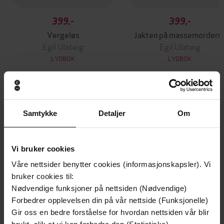
399,-
399,-
Vergeløs
Jakten på massemordern
Egil Ulateig
Egil Ulateig
LYDBOK
LYDBOK
Andre har også kjøpt
Samtykke
Detaljer
Om
Vi bruker cookies
Våre nettsider benytter cookies (informasjonskapsler). Vi
bruker cookies til:
Nødvendige funksjoner på nettsiden (Nødvendige)
Forbedrer opplevelsen din på vår nettside (Funksjonelle)
Gir oss en bedre forståelse for hvordan nettsiden vår blir