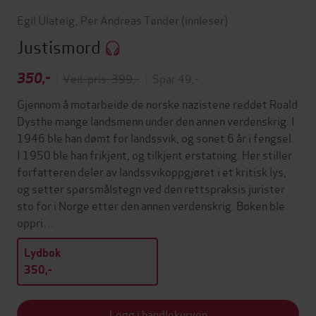
Egil Ulateig
,
Per Andreas Tønder
(innleser)
Justismord
350,-
|
Veil. pris: 399,-
|
Spar 49,-
Gjennom å motarbeide de norske nazistene reddet Roald
Dysthe mange landsmenn under den annen verdenskrig. I
1946 ble han dømt for landssvik, og sonet 6 år i fengsel.
I 1950 ble han frikjent, og tilkjent erstatning. Her stiller
forfatteren deler av landssvikoppgjøret i et kritisk lys,
og setter spørsmålstegn ved den rettspraksis jurister
sto for i Norge etter den annen verdenskrig. Boken ble
oppri…
Lydbok
350,-
Legg i handlekurven