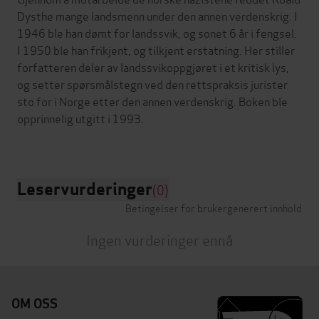
Dysthe mange landsmenn under den annen verdenskrig. I
1946 ble han dømt for landssvik, og sonet 6 år i fengsel.
I 1950 ble han frikjent, og tilkjent erstatning. Her stiller
forfatteren deler av landssvikoppgjøret i et kritisk lys,
og setter spørsmålstegn ved den rettspraksis jurister
sto for i Norge etter den annen verdenskrig. Boken ble
opprinnelig utgitt i 1993.
Leservurderinger
(0)
Betingelser for brukergenerert innhold
Ingen vurderinger ennå
OM OSS