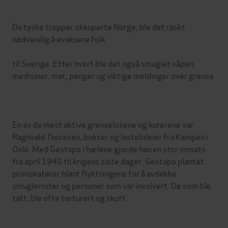
Da tyske tropper okkuperte Norge, ble det raskt
nødvendig å evakuere folk
til Sverige. Etter hvert ble det også smuglet våpen,
medisiner, mat, penger og viktige meldinger over grensa.
En av de mest aktive grenselosene og kurerene var
Ragnvald Thoresen, bokser og lastebileier fra Kampen i
Oslo. Med Gestapo i hælene gjorde han en stor innsats
fra april 1940 til krigens siste dager. Gestapo plantet
provokatører blant flyktningene for å avdekke
smuglerruter og personer som var involvert. De som ble
tatt, ble ofte torturert og skutt.