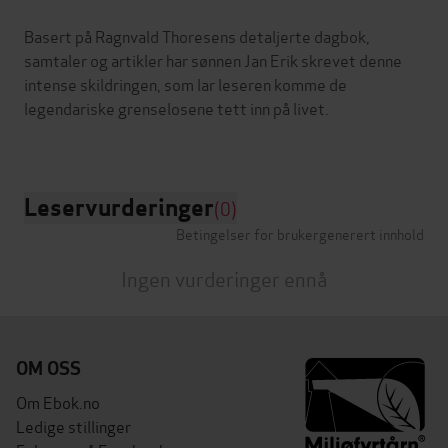
Basert på Ragnvald Thoresens detaljerte dagbok,
samtaler og artikler har sønnen Jan Erik skrevet denne
intense skildringen, som lar leseren komme de
legendariske grenselosene tett inn på livet.
Leservurderinger
(0)
Betingelser for brukergenerert innhold
Ingen vurderinger ennå
OM OSS
Om Ebok.no
Ledige stillinger