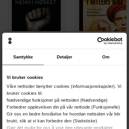
399,-
249,-
Menn i mørket
Spion i Hitlers rike
Samtykke
Detaljer
Om
Asbjørn Sunde
Sverre Bergh
LYDBOK
LYDBOK
Vi bruker cookies
Våre nettsider benytter cookies (informasjonskapsler). Vi
bruker cookies til:
en grenselos forteller
Nødvendige funksjoner på nettsiden (Nødvendige)
Undertittel
Forbedrer opplevelsen din på vår nettside (Funksjonelle)
Jan Erik Thoresen
(forfatter),
Per Frisch
Forfattere
Gir oss en bedre forståelse for hvordan nettsiden vår blir
(innleser)
brukt, slik at vi kan forbedre den (Statistiske)
Gjør det mulig for oss å vise deg relevante produkter,