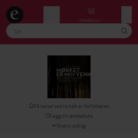
Logg inn
Handlekurv
Meny
Få varsel ved ny bok av forfatteren
Legg til i ønskeliste
Gratis utdrag