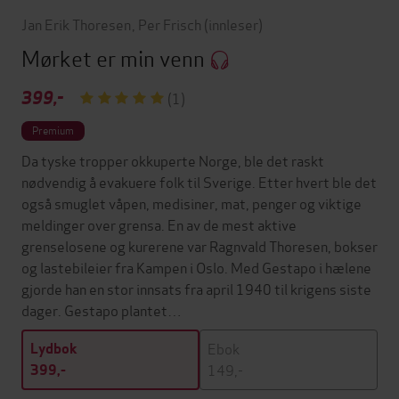
Jan Erik Thoresen
,
Per Frisch
(innleser)
Mørket er min venn
399,-
(1)
Premium
Da tyske tropper okkuperte Norge, ble det raskt
nødvendig å evakuere folk til Sverige. Etter hvert ble det
også smuglet våpen, medisiner, mat, penger og viktige
meldinger over grensa. En av de mest aktive
grenselosene og kurerene var Ragnvald Thoresen, bokser
og lastebileier fra Kampen i Oslo. Med Gestapo i hælene
gjorde han en stor innsats fra april 1940 til krigens siste
dager. Gestapo plantet…
Ebok
Lydbok
149,-
399,-