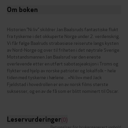
Om boken
Historien ”Ni liv” skildrer Jan Baalsruds fantastiske flukt
fra tyskerne i det okkuperte Norge under 2. verdenskrig.
Vi får følge Baalruds strabasiøse reiserute langs kysten
av Nord-Norge og over til friheten i det nøytrale Sverige.
Motstandsmannen Jan Baalsrud var den eneste
overlevende etter en utført sabotasjeaksjon i Troms og
flykter ved hjelp av norske patrioter og lokalfolk – hele
tiden med tyskerne i hælene... «Ni liv» med Jack
Fjeldstad i hovedrollen er en av norsk films største
suksesser, og en av de få som er blitt nominert til Oscar.
Leservurderinger
(0)
Betingelser for brukergenerert innhold