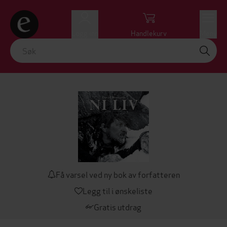
Logg inn
Handlekurv
Meny
Få varsel ved ny bok av forfatteren
Legg til i ønskeliste
Gratis utdrag