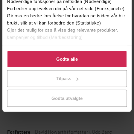
Nødvendige funksjoner på nettsiden (Nødvendige)
Forbedrer opplevelsen din på vår nettside (Funksjonelle)
Gir oss en bedre forståelse for hvordan nettsiden vår blir
brukt, slik at vi kan forbedre den (Statistiske)
Gjør det mulig for oss å vise deg relevante produkter,
kampanjer og tilbud (Markedsføring)
Klikk på «Godta alle» for å gi oss ditt samtykke til å
bruke cookies for alle disse formålene. Du kan også
Godta alle
tilpasse ditt samtykke til spesifikke formål ved å klikke
på «Tilpass». Du kan når som helst trekke tilbake eller
399,-
249,-
Tilpass
endre ditt samtykke.
Norges historie
Bli best med mental treni
Øivind Stenersen
Erik Bertrand Larssen
Godta utvalgte
LYDBOK
LYDBOK
David Howarth
(forfatter),
Odd Bang-
Forfattere