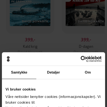
399,-
399,-
Kald krig
D-dagen
David Howarth
David Howarth
LYDBOK
LYDBOK
Samtykke
Detaljer
Om
Andre har også kjøpt
Vi bruker cookies
Premium
Premium
Våre nettsider benytter cookies (informasjonskapsler). Vi
bruker cookies til: