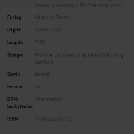
Hansen
(oversetter),
Per Frisch
(innleser)
Cappelen Damm
Forlag
19.03.2009
Utgitt
7:50
Lengde
Historie
,
Dokumentar og fakta
,
Politikk og
Sjanger
samfunn
Bokmål
Språk
mp3
Format
Vannmerket
DRM-
beskyttelse
9788202307424
ISBN