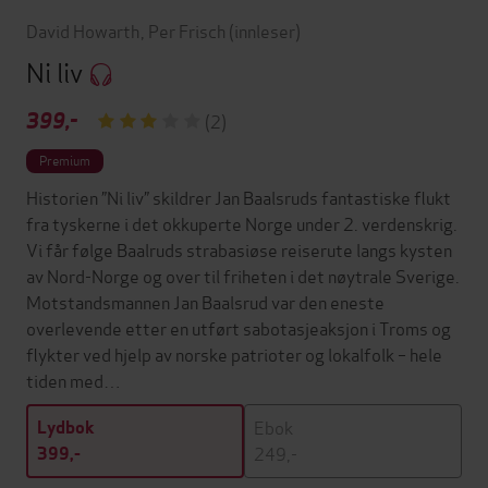
David Howarth
,
Per Frisch
(innleser)
Ni liv
399,-
(2)
Premium
Historien ”Ni liv” skildrer Jan Baalsruds fantastiske flukt
fra tyskerne i det okkuperte Norge under 2. verdenskrig.
Vi får følge Baalruds strabasiøse reiserute langs kysten
av Nord-Norge og over til friheten i det nøytrale Sverige.
Motstandsmannen Jan Baalsrud var den eneste
overlevende etter en utført sabotasjeaksjon i Troms og
flykter ved hjelp av norske patrioter og lokalfolk – hele
tiden med…
Ebok
Lydbok
249,-
399,-