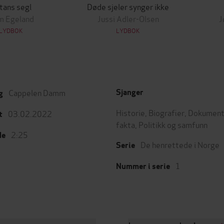
tans segl
Døde sjeler synger ikke
m Egeland
Jussi Adler-Olsen
J
LYDBOK
LYDBOK
Cappelen Damm
Sjanger
g
Historie
,
Biografier
,
Dokument
03.02.2022
t
fakta
,
Politikk og samfunn
2:25
de
De henrettede i Norge
Serie
1
Nummer i serie