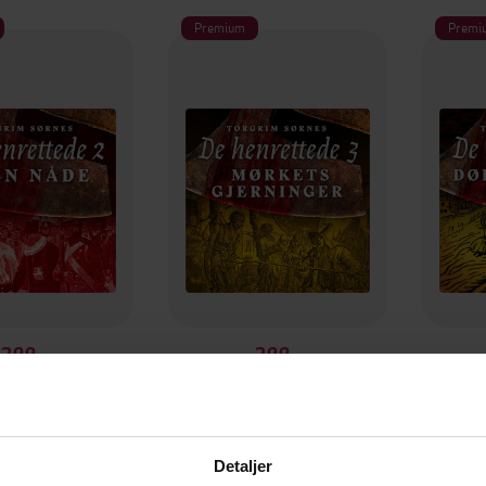
Premium
Premi
399,-
399,-
ten nåde
Mørkets gjerninger
Død
rim Sørnes
Torgrim Sørnes
T
LYDBOK
LYDBOK
Detaljer