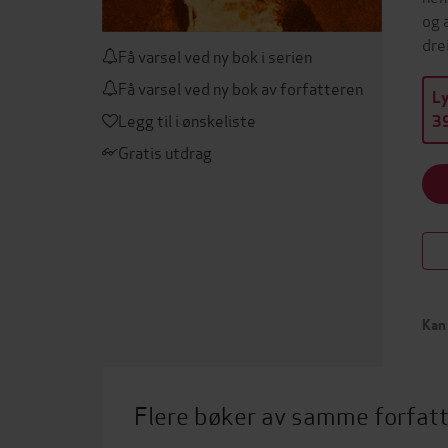
og 
dre
Få varsel ved ny bok i serien
Få varsel ved ny bok av forfatteren
L
Legg til i ønskeliste
39
Gratis utdrag
Kan 
Flere bøker av samme forfat