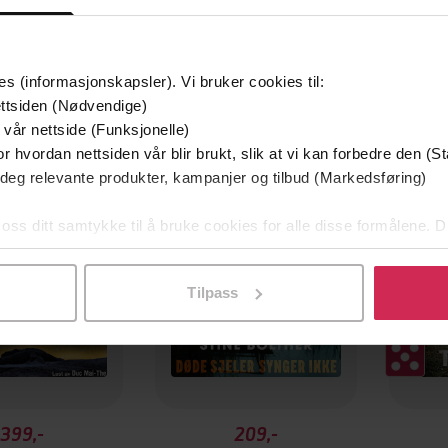
es (informasjonskapsler). Vi bruker cookies til:
ttsiden (Nødvendige)
 vår nettside (Funksjonelle)
Første gang på tilbud
r hvordan nettsiden vår blir brukt, slik at vi kan forbedre den (St
 deg relevante produkter, kampanjer og tilbud (Markedsføring)
 oss ditt samtykke til å bruke cookies for alle disse formålene. D
l ved å klikke på «Tilpass». Du kan når som helst trekke tilbake
Tilpass
399,-
209,-