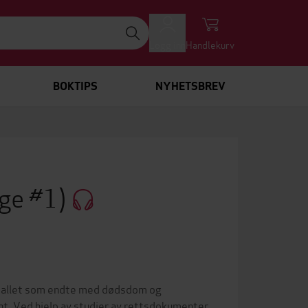
Logg inn
Handlekurv
BOKTIPS
NYHETSBREV
rge #1)
0-tallet som endte med dødsdom og
ent. Ved hjelp av studier av rettsdokumenter