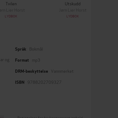
Tvilen
Utskudd
ørn Lier Horst
Jørn Lier Horst
LYDBOK
LYDBOK
Bokmål
Språk
ar og
mp3
Format
Vannmerket
DRM-beskyttelse
9788202709327
ISBN
Betingelser for brukergenerert innhold