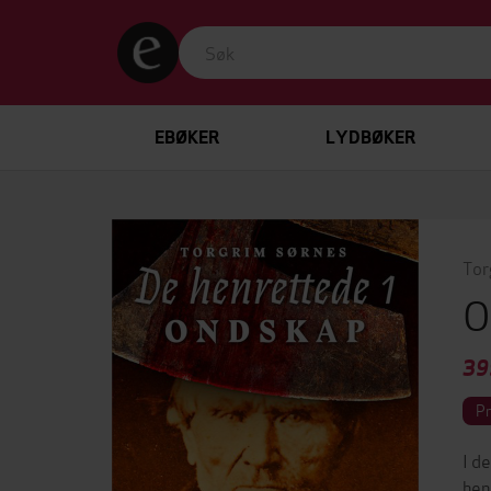
EBØKER
LYDBØKER
Tor
O
39
P
I d
hen