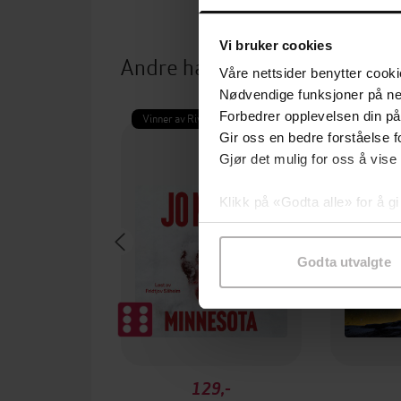
Vi bruker cookies
Andre har også kjøpt
Våre nettsider benytter cooki
Nødvendige funksjoner på ne
Forbedrer opplevelsen din på
Vinner av Rivertonprisen
Gir oss en bedre forståelse fo
Gjør det mulig for oss å vise
Klikk på «Godta alle» for å gi
samtykke til spesifikke formå
Godta utvalgte
129,-