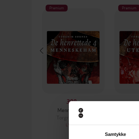
Premium
Premium
399,-
Menneskeham
U
Torgrim Sørnes
Torg
LYDBOK
Samtykke