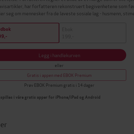
avisartikler, har forfatteren rekonstruert begivenhetene som fø
ier seg om mennesker fra de laveste sosiale lag - husmenn, sti
Ebok
ydbok
199,-
9,-
Legg i handlekurven
eller
Gratis i appen med EBOK Premium
Prøv EBOK Premium gratis i 14 dager
spilles i våre gratis apper for iPhone/iPad og Android
ter