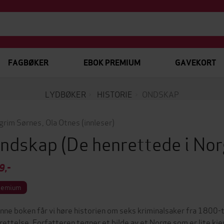
FAGBØKER
EBOK PREMIUM
GAVEKORT
LYDBØKER
HISTORIE
ONDSKAP
grim Sørnes
,
Ola Otnes
(innleser)
ndskap
(De henrettede i No
9,-
remium
enne boken får vi høre historien om seks kriminalsaker fra 180
rettelse. Forfatteren tegner et bilde av et Norge som er lite kj