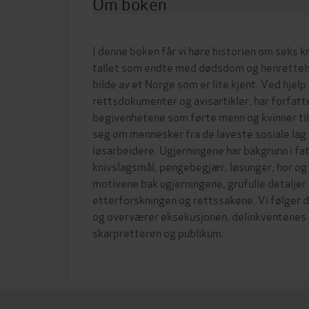
Om boken
I denne boken får vi høre historien om seks 
tallet som endte med dødsdom og henrettels
bilde av et Norge som er lite kjent. Ved hjelp
rettsdokumenter og avisartikler, har forfat
begivenhetene som førte menn og kvinner til
seg om mennesker fra de laveste sosiale lag
løsarbeidere. Ugjerningene har bakgrunn i f
knivslagsmål, pengebegjær, løsunger, hor og fy
motivene bak ugjerningene, grufulle detalje
etterforskningen og rettssakene. Vi følger 
og overværer eksekusjonen, delinkventenes s
skarpretteren og publikum.