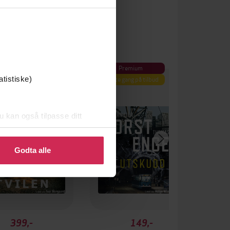
Premium
Første gang på tilbud
atistiske)
u kan også tilpasse ditt
 eller endre ditt samtykke.
Godta alle
399,-
149,-