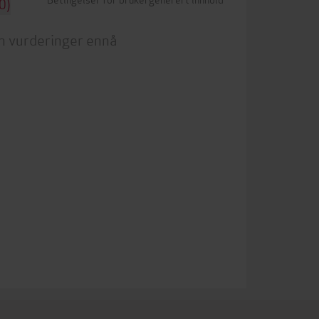
0)
n vurderinger ennå