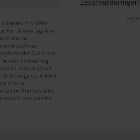
Leservurderinger
(
Inge
kriminalsaker fra 1800-
e. Forfatteren tegner et
 av studier av
teren rekonstruert
 retterstedet. Det dreier
 - husmenn, stimenn og
attigdom, sykdom og nød,
ll. Boken gir oss innblikk i
r om drapene,
de dømte til retterstedet
iste ord reaksjoner fra