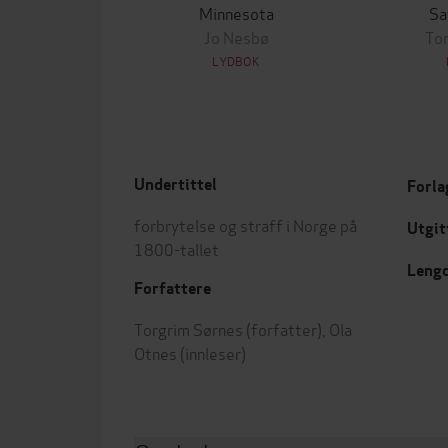
Minnesota
Sa
Jo Nesbø
To
LYDBOK
Undertittel
Forla
forbrytelse og straff i Norge på
Utgit
1800-tallet
Leng
Forfattere
Torgrim Sørnes
(forfatter),
Ola
Otnes
(innleser)