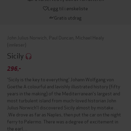
Legg til i ønskeliste
Gratis utdrag
John Julius Norwich
,
Paul Duncan
,
Michael Healy
(innleser)
Sicily
296,-
'Sicily is the key to everything' Johann Wolfgang von
Goethe A colourful and lavishly illustrated history (fifty
years in the making) of the Mediterranean's largest and
most turbulent island from much-loved historian John
Julius Norwich'I discovered Sicily almost by mistake . .
.We drove as far as Naples, then put the car on the night
ferry to Palermo. There was a degree of excitement in
the earl…