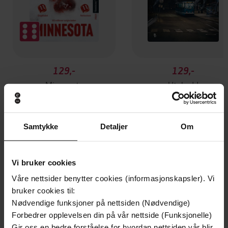
129,-
129,-
Minnesota
Utskudd
Jo Nesbø
Jørn Lier Horst
EBOK
EBOK
Samtykke
Detaljer
Om
A Short History, from the Ancient Greeks
Vi bruker cookies
Undertittel
to Cosa Nostra
Våre nettsider benytter cookies (informasjonskapsler). Vi
bruker cookies til:
John Julius Norwich
(forfatter),
Paul Duncan
Forfattere
Nødvendige funksjoner på nettsiden (Nødvendige)
(forfatter),
Michael Healy
(innleser)
Forbedrer opplevelsen din på vår nettside (Funksjonelle)
Gir oss en bedre forståelse for hvordan nettsiden vår blir