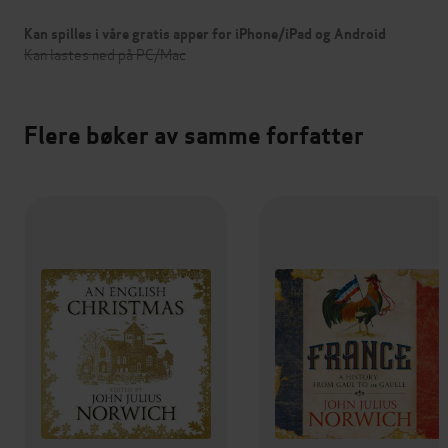
Kan spilles i våre gratis apper for iPhone/iPad og Android
Kan lastes ned på PC/Mac
Flere bøker av samme forfatter