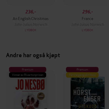
236,-
296,-
An English Christmas
France
John Julius Norwich
John Julius Norwich
LYDBOK
LYDBOK
Andre har også kjøpt
Premium
Premium
Vinner av Rivertonprisen
Første gang på tilbud