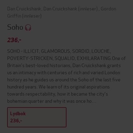
Dan Cruickshank
,
Dan Cruickshank
(innleser)
,
Gordon
Griffin
(innleser)
Soho
236,-
SOHO - ILLICIT, GLAMOROUS, SORDID, LOUCHE,
POVERTY-STRICKEN, SQUALID, EXHILARATING.One of
Britain's best-loved historians, Dan Cruickshank grants
us an intimacy with centuries of rich and varied London
history as he guides us around the Soho of the last five
hundred years. We learn of its original aspirations
towards respectability, how it became the city's
bohemian quarter and why it was once ho…
Lydbok
236,-