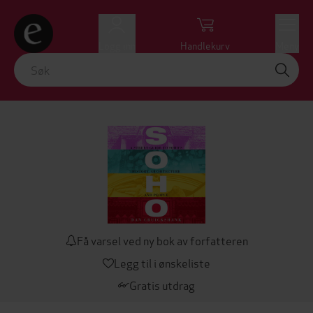
Logg inn
Handlekurv
Meny
Få varsel ved ny bok av forfatteren
Legg til i ønskeliste
Gratis utdrag