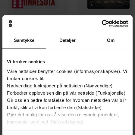
199,-
349,-
Minnesota
Utskudd
Samtykke
Detaljer
Om
Jo Nesbø
Jørn Lier Horst
EBOK
EBOK
Vi bruker cookies
Våre nettsider benytter cookies (informasjonskapsler). Vi
bruker cookies til:
A Street Guide to Soho's History,
Undertittel
Nødvendige funksjoner på nettsiden (Nødvendige)
Architecture and People
Forbedrer opplevelsen din på vår nettside (Funksjonelle)
Dan Cruickshank
(forfatter),
Dan
Gir oss en bedre forståelse for hvordan nettsiden vår blir
Forfattere
Cruickshank
(innleser),
Gordon Griffin
brukt, slik at vi kan forbedre den (Statistiske)
(innleser)
Gjør det mulig for oss å vise deg relevante produkter,
kampanjer og tilbud (Markedsføring)
Weidenfeld & Nicolson
Forlag