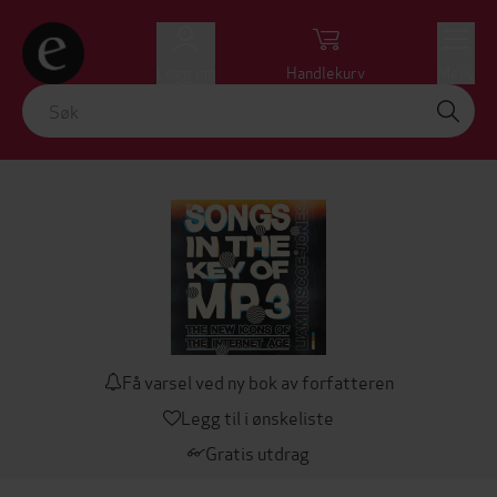
Logg inn
Handlekurv
Meny
Få varsel ved ny bok av forfatteren
Legg til i ønskeliste
Gratis utdrag