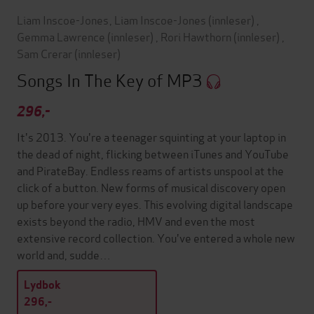
Liam Inscoe-Jones
,
Liam Inscoe-Jones
(innleser)
,
Gemma Lawrence
(innleser)
,
Rori Hawthorn
(innleser)
,
Sam Crerar
(innleser)
Songs In The Key of MP3
296,-
It's 2013. You're a teenager squinting at your laptop in
the dead of night, flicking between iTunes and YouTube
and PirateBay. Endless reams of artists unspool at the
click of a button. New forms of musical discovery open
up before your very eyes. This evolving digital landscape
exists beyond the radio, HMV and even the most
extensive record collection. You've entered a whole new
world and, sudde…
Lydbok
296,-