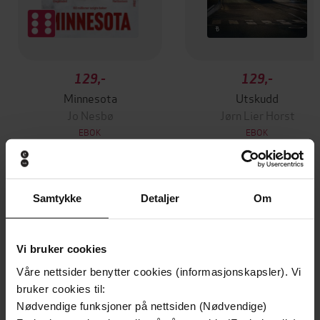
129,-
129,-
Minnesota
Utskudd
Jo Nesbø
Jørn Lier Horst
EBOK
EBOK
Samtykke
Detaljer
Om
The New Icons of the Internet Age
Undertittel
Liam Inscoe-Jones
(forfatter),
Liam Inscoe-
Forfattere
Vi bruker cookies
Jones
(innleser),
Gemma Lawrence
(innleser),
Rori Hawthorn
(innleser),
Sam
Våre nettsider benytter cookies (informasjonskapsler). Vi
Crerar
(innleser)
bruker cookies til:
Nødvendige funksjoner på nettsiden (Nødvendige)
White Rabbit