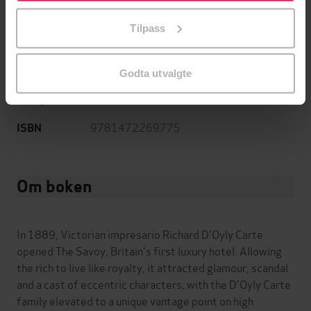
på «Tilpass». Du kan når som helst trekke tilbake eller
English
Språk
Tilpass
endre ditt samtykke.
mp3
Format
Godta utvalgte
Kun app
DRM-
beskyttelse
9781472269775
ISBN
Om boken
In 1889, Victorian impresario Richard D'Oyly Carte
opened The Savoy, Britain's first luxury hotel. Allowing
the rich to live like royalty, it attracted glamour, scandal
and a cast of eccentric characters, with the D'Oyly Carte
family elevated to a unique vantage point on high