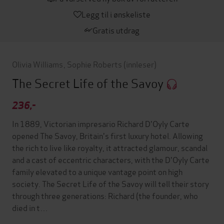
Legg til i ønskeliste
Gratis utdrag
Olivia Williams
,
Sophie Roberts
(innleser)
The Secret Life of the Savoy
236,-
In 1889, Victorian impresario Richard D'Oyly Carte
opened The Savoy, Britain's first luxury hotel. Allowing
the rich to live like royalty, it attracted glamour, scandal
and a cast of eccentric characters, with the D'Oyly Carte
family elevated to a unique vantage point on high
society. The Secret Life of the Savoy will tell their story
through three generations: Richard (the founder, who
died in t…