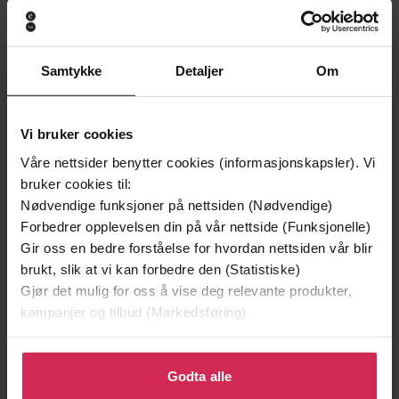
199,-
349,-
Minnesota
Utskudd
Jo Nesbø
Jørn Lier Horst
Samtykke
Detaljer
Om
EBOK
EBOK
Vi bruker cookies
Våre nettsider benytter cookies (informasjonskapsler). Vi
and the D'Oyly Carte family
bruker cookies til:
Undertittel
Nødvendige funksjoner på nettsiden (Nødvendige)
Olivia Williams
(forfatter),
Sophie
Forfattere
Forbedrer opplevelsen din på vår nettside (Funksjonelle)
Roberts
(innleser)
Gir oss en bedre forståelse for hvordan nettsiden vår blir
brukt, slik at vi kan forbedre den (Statistiske)
Headline
Forlag
Gjør det mulig for oss å vise deg relevante produkter,
kampanjer og tilbud (Markedsføring)
03.09.2020
Utgitt
9:34
Lengde
Klikk på «Godta alle» for å gi oss ditt samtykke til å
bruke cookies for alle disse formålene. Du kan også
Godta alle
Historie
,
Biografier
,
Dokumentar og fakta
Sjanger
tilpasse ditt samtykke til spesifikke formål ved å klikke