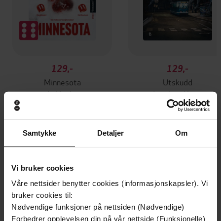
129,-
129,-
Minnesota
Utskudd
Jo Nesbø
Jørn Lier Horst
EBOK
EBOK
Samtykke
Detaljer
Om
The Impossible Alliance that Won the
Undertittel
Vi bruker cookies
War
Våre nettsider benytter cookies (informasjonskapsler). Vi
Giles Milton
(forfatter),
Giles Milton
Forfattere
bruker cookies til:
(innleser)
Nødvendige funksjoner på nettsiden (Nødvendige)
Forbedrer opplevelsen din på vår nettside (Funksjonelle)