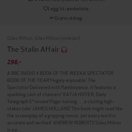
Legg til i ønskeliste
Gratis utdrag
Giles Milton
,
Giles Milton
(innleser)
The Stalin Affair
296,-
A BBC RADIO 4 BOOK OF THE WEEKA SPECTATOR
BOOK OF THE YEAR'Hugely enjoyable' The
Spectator'Delivered with flamboyance, it features a
sparkling cast of chancers' KATJA HOYER, Daily
Telegraph 5* review'Page-turning . . . a sizzling high-
stakes tale' JAMES HOLLAND'This book might read like
the screenplay of a gripping movie, yet every word is
accurate and verified' ANDREW ROBERTS'Giles Milton
is a p…