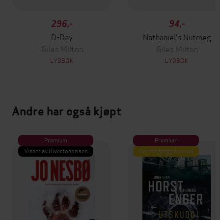
296,-
94,-
D-Day
Nathaniel's Nutmeg
Giles Milton
Giles Milton
LYDBOK
LYDBOK
Andre har også kjøpt
Premium
Premium
Vinner av Rivertonprisen
Første gang på tilbud