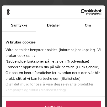
199,-
349,-
Minnesota
Utskudd
Jo Nesbø
Jørn Lier Horst
Samtykke
Detaljer
Om
EBOK
EBOK
Vi bruker cookies
Våre nettsider benytter cookies (informasjonskapsler). Vi
Elaine Weiss
(forfatter),
Elaine Weiss
Forfattere
bruker cookies til:
(innleser),
Tavia Gilbert
(innleser)
Nødvendige funksjoner på nettsiden (Nødvendige)
Forbedrer opplevelsen din på vår nettside (Funksjonelle)
Weidenfeld & Nicolson
Forlag
Gir oss en bedre forståelse for hvordan nettsiden vår blir
brukt, slik at vi kan forbedre den (Statistiske)
07.03.2019
Utgitt
Gjør det mulig for oss å vise deg relevante produkter,
16:28
kampanjer og tilbud (Markedsføring)
Lengde
Historie
,
Dokumentar og fakta
,
Politikk og
Sjanger
Klikk på «Godta alle» for å gi oss ditt samtykke til å
samfunn
bruke cookies for alle disse formålene. Du kan også