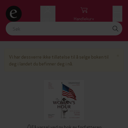
Logg inn
Handlekurv
Meny
Lu
×
Vi har dessverre ikke tillatelse til å selge boken til
deg i landet du befinner deg i nå.
Få varsel ved ny bok av forfatteren