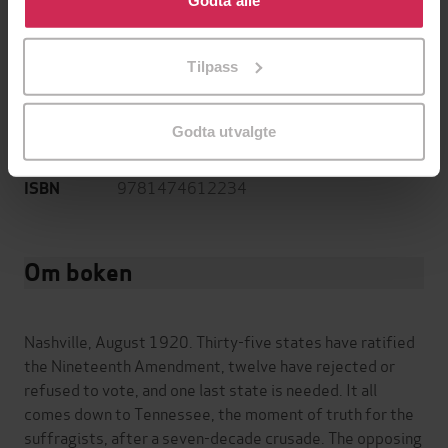
Godta alle
tilpasse ditt samtykke til spesifikke formål ved å klikke
English
Språk
på «Tilpass». Du kan når som helst trekke tilbake eller
Tilpass
endre ditt samtykke.
mp3
Format
Kun app
DRM-
Godta utvalgte
beskyttelse
9781474612234
ISBN
Om boken
Nashville, August 1920. Thirty-five states have ratified
the Nineteenth Amendment, twelve have rejected or
refused to vote, and one last state is needed. It all
comes down to Tennessee, the moment of truth for the
suffragists, after a seven-decade crusade. The opposing