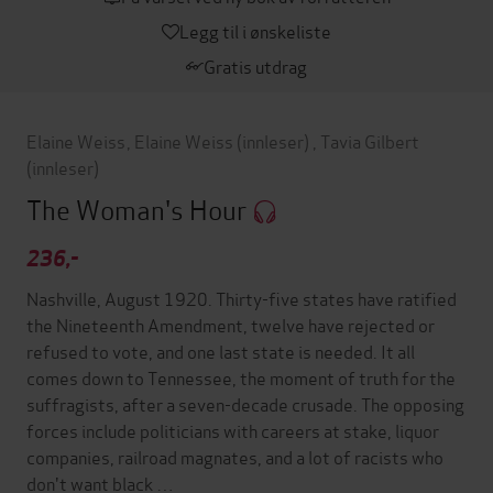
Legg til i ønskeliste
Gratis utdrag
Elaine Weiss
,
Elaine Weiss
(innleser)
,
Tavia Gilbert
(innleser)
The Woman's Hour
236,-
Nashville, August 1920. Thirty-five states have ratified
the Nineteenth Amendment, twelve have rejected or
refused to vote, and one last state is needed. It all
comes down to Tennessee, the moment of truth for the
suffragists, after a seven-decade crusade. The opposing
forces include politicians with careers at stake, liquor
companies, railroad magnates, and a lot of racists who
don't want black …