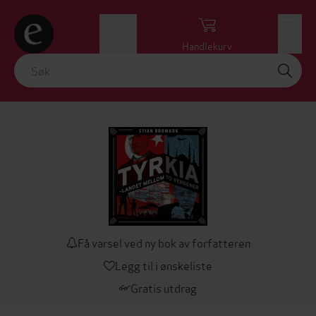
Logg inn
Handlekurv
Meny
Få varsel ved ny bok av forfatteren
Legg til i ønskeliste
Gratis utdrag