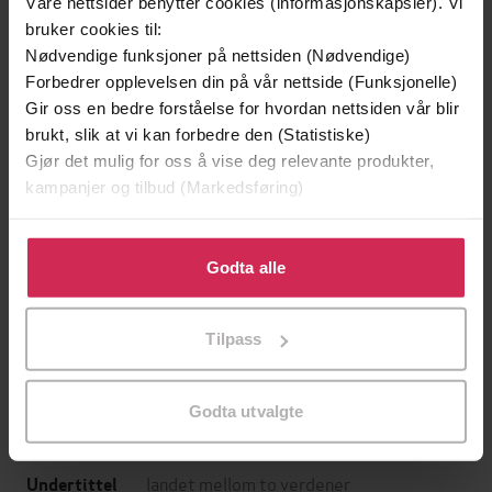
Våre nettsider benytter cookies (informasjonskapsler). Vi
bruker cookies til:
Nødvendige funksjoner på nettsiden (Nødvendige)
Forbedrer opplevelsen din på vår nettside (Funksjonelle)
Gir oss en bedre forståelse for hvordan nettsiden vår blir
brukt, slik at vi kan forbedre den (Statistiske)
Gjør det mulig for oss å vise deg relevante produkter,
kampanjer og tilbud (Markedsføring)
Klikk på «Godta alle» for å gi oss ditt samtykke til å
bruke cookies for alle disse formålene. Du kan også
Godta alle
399,-
89,-
tilpasse ditt samtykke til spesifikke formål ved å klikke
Sjøfareren
De som dreper drømmer
på «Tilpass». Du kan når som helst trekke tilbake eller
Erika Fatland
Jan Guillou
Tilpass
endre ditt samtykke.
LYDBOK
LYDBOK
Godta utvalgte
landet mellom to verdener
Undertittel