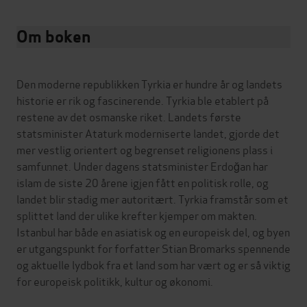
Om boken
Den moderne republikken Tyrkia er hundre år og landets
historie er rik og fascinerende. Tyrkia ble etablert på
restene av det osmanske riket. Landets første
statsminister Ataturk moderniserte landet, gjorde det
mer vestlig orientert og begrenset religionens plass i
samfunnet. Under dagens statsminister Erdoğan har
islam de siste 20 årene igjen fått en politisk rolle, og
landet blir stadig mer autoritært. Tyrkia framstår som et
splittet land der ulike krefter kjemper om makten.
Istanbul har både en asiatisk og en europeisk del, og byen
er utgangspunkt for forfatter Stian Bromarks spennende
og aktuelle lydbok fra et land som har vært og er så viktig
for europeisk politikk, kultur og økonomi.