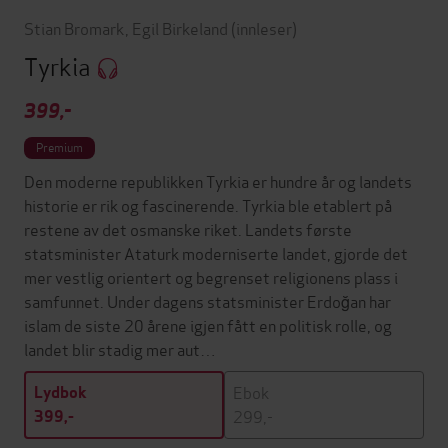
Stian Bromark
,
Egil Birkeland
(innleser)
Tyrkia
399,-
Premium
Den moderne republikken Tyrkia er hundre år og landets
historie er rik og fascinerende. Tyrkia ble etablert på
restene av det osmanske riket. Landets første
statsminister Ataturk moderniserte landet, gjorde det
mer vestlig orientert og begrenset religionens plass i
samfunnet. Under dagens statsminister Erdoğan har
islam de siste 20 årene igjen fått en politisk rolle, og
landet blir stadig mer aut…
Ebok
Lydbok
299,-
399,-