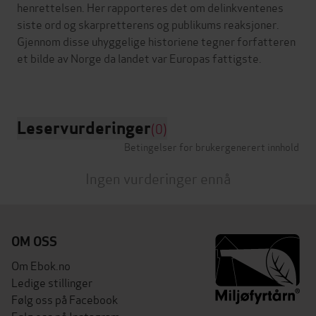
henrettelsen. Her rapporteres det om delinkventenes
siste ord og skarpretterens og publikums reaksjoner.
Gjennom disse uhyggelige historiene tegner forfatteren
et bilde av Norge da landet var Europas fattigste.
Leservurderinger
(0)
Betingelser for brukergenerert innhold
Ingen vurderinger ennå
OM OSS
Om Ebok.no
Ledige stillinger
Følg oss på Facebook
Følg oss på Instagram