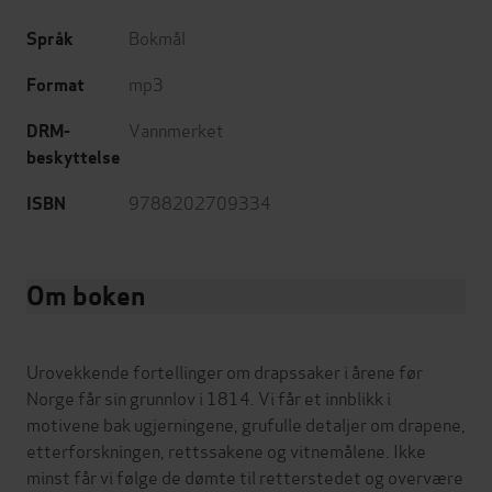
Bokmål
Språk
mp3
Format
Vannmerket
DRM-
beskyttelse
9788202709334
ISBN
Om boken
Urovekkende fortellinger om drapssaker i årene før
Norge får sin grunnlov i 1814. Vi får et innblikk i
motivene bak ugjerningene, grufulle detaljer om drapene,
etterforskningen, rettssakene og vitnemålene. Ikke
minst får vi følge de dømte til retterstedet og overvære