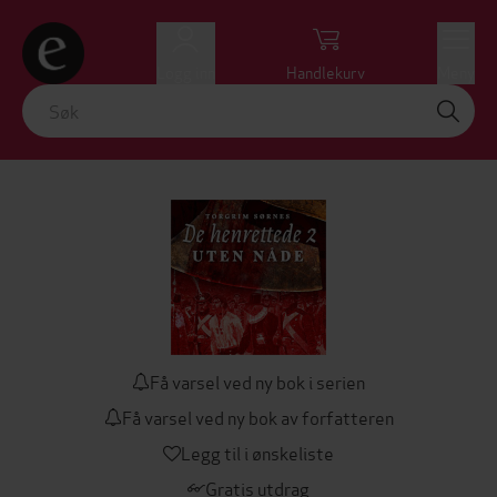
Logg inn
Handlekurv
Meny
Få varsel ved ny bok i serien
Få varsel ved ny bok av forfatteren
Legg til i ønskeliste
Gratis utdrag