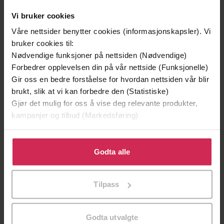
Vinner av Rivertonprisen
Første gang på tilbud
Vi bruker cookies
Våre nettsider benytter cookies (informasjonskapsler). Vi
bruker cookies til:
Nødvendige funksjoner på nettsiden (Nødvendige)
Forbedrer opplevelsen din på vår nettside (Funksjonelle)
Gir oss en bedre forståelse for hvordan nettsiden vår blir
brukt, slik at vi kan forbedre den (Statistiske)
Gjør det mulig for oss å vise deg relevante produkter,
kampanjer og tilbud (Markedsføring)
Klikk på «Godta alle» for å gi oss ditt samtykke til å
bruke cookies for alle disse formålene. Du kan også
Godta alle
299,-
399,-
tilpasse ditt samtykke til spesifikke formål ved å klikke
Minnesota
Døde sjeler synger ikke
på «Tilpass». Du kan når som helst trekke tilbake eller
Tilpass
Jo Nesbø
Jussi Adler-Olsen
endre ditt samtykke.
LYDBOK
LYDBOK
Godta utvalgte