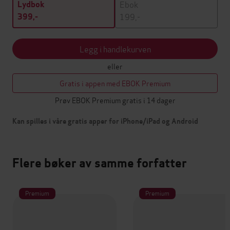
Ebok
Lydbok
199,-
399,-
Legg i handlekurven
eller
Gratis i appen med EBOK Premium
Prøv EBOK Premium gratis i 14 dager
Kan spilles i våre gratis apper for iPhone/iPad og Android
Flere bøker av samme forfatter
Premium
Premium