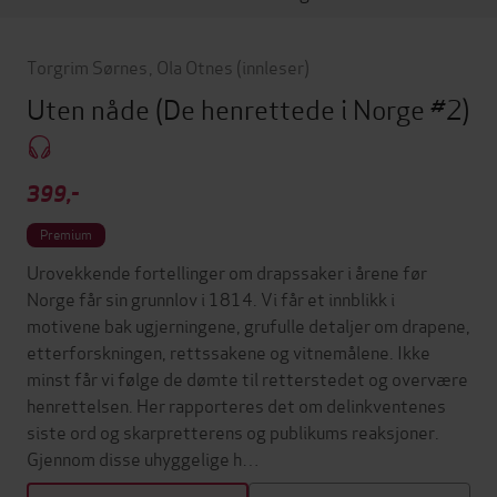
Torgrim Sørnes
,
Ola Otnes
(innleser)
Uten nåde
(De henrettede i Norge #2)
399,-
Premium
Urovekkende fortellinger om drapssaker i årene før
Norge får sin grunnlov i 1814. Vi får et innblikk i
motivene bak ugjerningene, grufulle detaljer om drapene,
etterforskningen, rettssakene og vitnemålene. Ikke
minst får vi følge de dømte til retterstedet og overvære
henrettelsen. Her rapporteres det om delinkventenes
siste ord og skarpretterens og publikums reaksjoner.
Gjennom disse uhyggelige h…