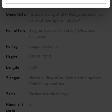
forbrytelse og straff i Norge på slutten av
Undertittel
dansketiden og fram til 1814
Torgrim Sørnes
(forfatter),
Ola Otnes
Forfattere
(innleser)
Cappelen Damm
Forlag
03.02.2022
Utgitt
3:04
Lengde
Historie
,
Biografier
,
Dokumentar og fakta
,
Sjanger
Politikk og samfunn
De henrettede i Norge
Serie
2
Nummer i
serie