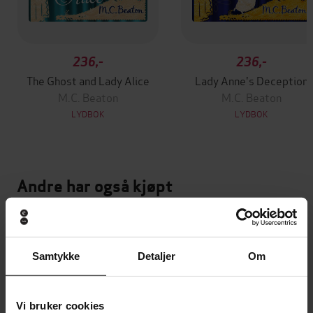
236,-
236,-
The Ghost and Lady Alice
Lady Anne's Deception
M.C. Beaton
M.C. Beaton
LYDBOK
LYDBOK
Andre har også kjøpt
Premium
Premium
Vinner av Rivertonprisen
Første gang på tilbud
Samtykke
Detaljer
Om
Vi bruker cookies