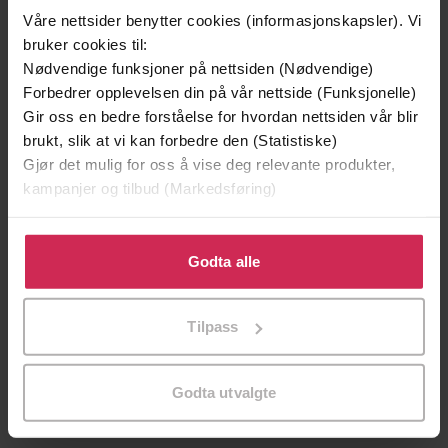
Våre nettsider benytter cookies (informasjonskapsler). Vi
bruker cookies til:
Nødvendige funksjoner på nettsiden (Nødvendige)
Forbedrer opplevelsen din på vår nettside (Funksjonelle)
Gir oss en bedre forståelse for hvordan nettsiden vår blir
brukt, slik at vi kan forbedre den (Statistiske)
Gjør det mulig for oss å vise deg relevante produkter,
199,-
349,-
kampanjer og tilbud (Markedsføring)
Minnesota
Utskudd
Jo Nesbø
Jørn Lier Horst
Klikk på «Godta alle» for å gi oss ditt samtykke til å
EBOK
EBOK
bruke cookies for alle disse formålene. Du kan også
Godta alle
tilpasse ditt samtykke til spesifikke formål ved å klikke
på «Tilpass». Du kan når som helst trekke tilbake eller
Tilpass
endre ditt samtykke.
M.C. Beaton
(forfatter),
Penelope Keith
Forfattere
(innleser)
Godta utvalgte
Little, Brown Book Group
Forlag