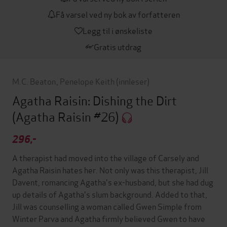
Få varsel ved ny bok av forfatteren
Legg til i ønskeliste
Gratis utdrag
M.C. Beaton
,
Penelope Keith
(innleser)
Agatha Raisin: Dishing the Dirt
(Agatha Raisin #26)
296,-
A therapist had moved into the village of Carsely and
Agatha Raisin hates her. Not only was this therapist, Jill
Davent, romancing Agatha's ex-husband, but she had dug
up details of Agatha's slum background. Added to that,
Jill was counselling a woman called Gwen Simple from
Winter Parva and Agatha firmly believed Gwen to have