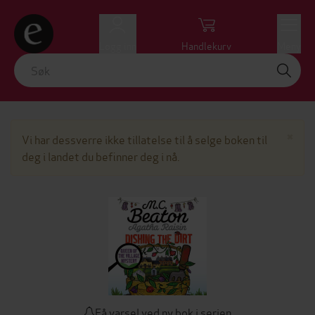
Logg inn
Handlekurv
Meny
Lu
×
Vi har dessverre ikke tillatelse til å selge boken til
deg i landet du befinner deg i nå.
Få varsel ved ny bok i serien